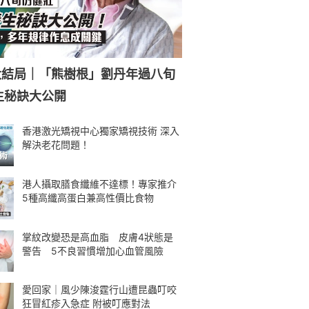
大結局｜「熊樹根」劉丹年過八旬
生秘訣大公開
香港激光矯視中心獨家矯視技術 深入
解決老花問題！
港人攝取膳食纖維不達標！專家推介
5種高纖高蛋白兼高性價比食物
掌紋改變恐是高血脂 皮膚4狀態是
警告 5不良習慣增加心血管風險
愛回家｜風少陳浚霆行山遭昆蟲叮咬
狂冒紅疹入急症 附被叮應對法