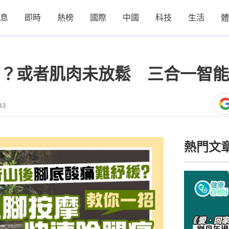
息
即時
熱榜
國際
中國
科技
生活
體
？或者肌肉未放鬆 三合一智能
33
熱門文