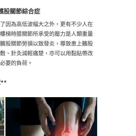
髕股關節綜合症
了因為高低波幅大之外，更有不少人在
樓梯時膝關節所承受的壓力是人類重量
髕股關節勞損以致發炎，導致患上髕股
敷、針灸減輕痛楚，亦可以用黏貼帶改
必要的負荷。
**