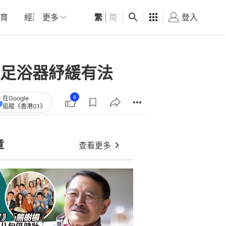
育
經濟
更多
01深圳
繁
觀點
|
简
健康
好食玩飛
登入
女
足浴器紓緩有法
6
在Google
追蹤《香港01》
章
查看更多