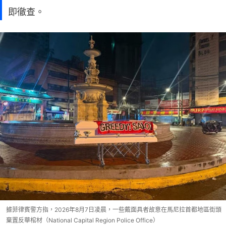
即徹查。
據菲律賓警方指，2026年8月7日凌晨，一些戴面具者故意在馬尼拉首都地區街頭
棄置反華棺材（National Capital Region Police Office）