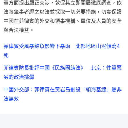
賓方面提出嚴正交涉，敦促其立即開展徹底調查，依
法將肇事者繩之以法並採取一切必要措施，切實保護
中國在菲律賓的外交和領事機構、單位及人員的安全
與合法權益。
菲律賓受風暴鯨魚影響下暴雨 北部地區山泥傾瀉4
死
菲律賓防長批評中國《民族團結法》 北京：性質惡
劣的政治挑釁
中國外交部：菲律賓在黃岩島劃設「領海基線」屬非
法無效