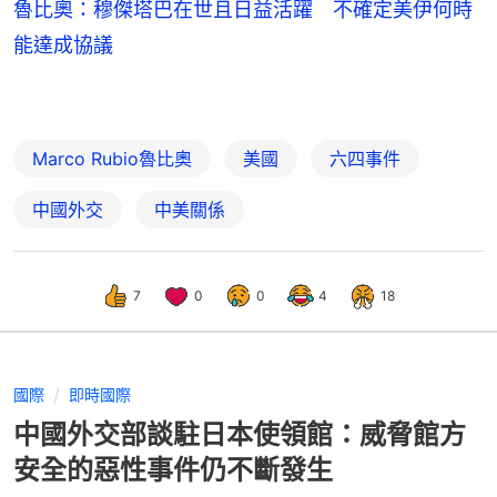
魯比奧：穆傑塔巴在世且日益活躍 不確定美伊何時
能達成協議
Marco Rubio魯比奧
美國
六四事件
中國外交
中美關係
7
0
0
4
18
國際
即時國際
中國外交部談駐日本使領館：威脅館方
安全的惡性事件仍不斷發生