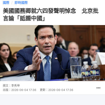
國際
即時國際
美國國務卿就六四發聲明悼念 北京批
言論「詆譭中國」
撰文：
李秀坤
出版：
2026-06-04 17:36
更新：
2026-06-04 17:36