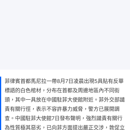
菲律賓首都馬尼拉一帶8月7日凌晨出現5具貼有反華
標語的白色棺材，分布在首都及周邊地區內不同街
頭，其中一具放在中國駐菲大使館附近。菲外交部譴
責有關行徑，表示不容許暴力威脅，警方已展開調
查。中國駐菲大使館7日發布聲明，強烈譴責有關行
為性質極其惡劣，已向菲方面提出嚴正交涉，敦促立