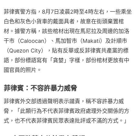
菲律賓警方指，8月7日凌晨2時至4時左右，一些乘坐
白色和灰色小貨車的戴面具者，故意在街頭棄置棺
材。據警方稱，該些棺材出現在馬尼拉及周邊的加洛
干市（Caloocan）、馬加智市（Makati）及計順市
（Quezon City），貼有反華或反菲律賓共產黨的標
語，部份標語寫有「貪婪」字樣，部份棺材更放有中
國官員的照片。
菲律賓：不容許暴力威脅
菲律賓外交部透過聲明表示譴責，稱不容許暴力威
脅，「此類行為不代表菲律賓政府處理外交關係的方
式，也不代表菲律賓民眾表達批評或不滿的方式。」