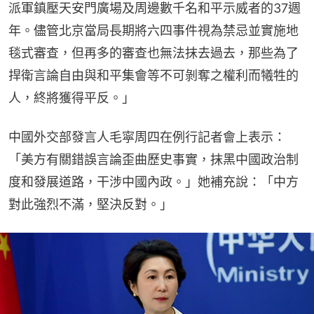
派軍鎮壓天安門廣場及周邊數千名和平示威者的37週
年。儘管北京當局長期將六四事件視為禁忌並實施地
毯式審查，但再多的審查也無法抹去過去，那些為了
捍衛言論自由與和平集會等不可剝奪之權利而犧牲的
人，終將獲得平反。」
中國外交部發言人毛寜周四在例行記者會上表示：
「美方有關錯誤言論歪曲歷史事實，抹黑中國政治制
度和發展道路，干涉中國內政。」她補充說：「中方
對此強烈不滿，堅決反對。」