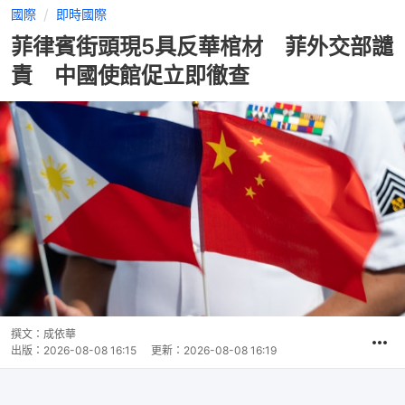
國際
即時國際
菲律賓街頭現5具反華棺材 菲外交部譴
責 中國使館促立即徹查
撰文：
成依華
出版：
2026-08-08 16:15
更新：
2026-08-08 16:19