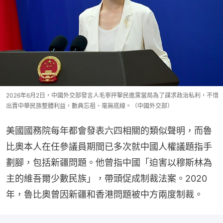
2026年6月2日，中國外交部發言人毛寧抨擊民進黨當局為了謀求政治私利，不惜
出賣中華民族整體利益，數典忘祖、毫無底線。（中國外交部）
美國國務院每年都會發表六四相關的類似聲明，而魯
比奧本人在任參議員期間已多次就中國人權議題指手
劃腳，包括新疆問題。他曾指中國「迫害以穆斯林為
主的維吾爾少數民族」，帶頭促成制裁法案。2020
年，魯比奧曾因新疆和香港問題被中方兩度制裁。