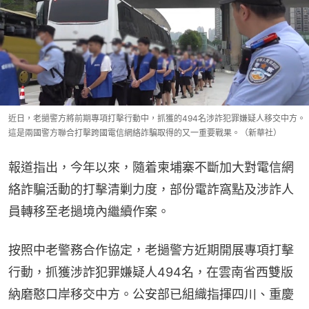
近日，老撾警方將前期專項打擊行動中，抓獲的494名涉詐犯罪嫌疑人移交中方。
這是兩國警方聯合打擊跨國電信網絡詐騙取得的又一重要戰果。（新華社）
報道指出，今年以來，隨着柬埔寨不斷加大對電信網
絡詐騙活動的打擊清剿力度，部份電詐窩點及涉詐人
員轉移至老撾境內繼續作案。
按照中老警務合作協定，老撾警方近期開展專項打擊
行動，抓獲涉詐犯罪嫌疑人494名，在雲南省西雙版
納磨憨口岸移交中方。公安部已組織指揮四川、重慶