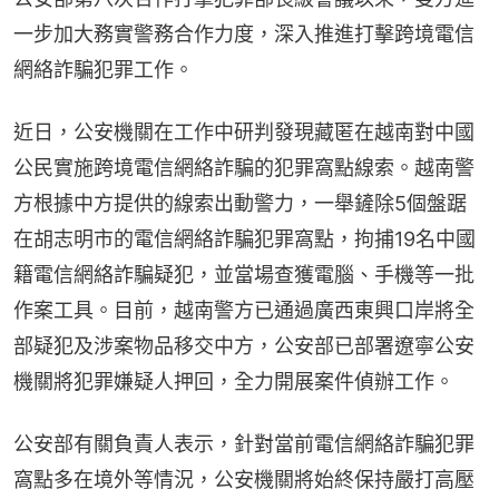
一步加大務實警務合作力度，深入推進打擊跨境電信
網絡詐騙犯罪工作。
近日，公安機關在工作中研判發現藏匿在越南對中國
公民實施跨境電信網絡詐騙的犯罪窩點線索。越南警
方根據中方提供的線索出動警力，一舉鏟除5個盤踞
在胡志明市的電信網絡詐騙犯罪窩點，拘捕19名中國
籍電信網絡詐騙疑犯，並當場查獲電腦、手機等一批
作案工具。目前，越南警方已通過廣西東興口岸將全
部疑犯及涉案物品移交中方，公安部已部署遼寧公安
機關將犯罪嫌疑人押回，全力開展案件偵辦工作。
公安部有關負責人表示，針對當前電信網絡詐騙犯罪
窩點多在境外等情況，公安機關將始終保持嚴打高壓