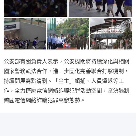
公安部有關負責人表示，公安機關將持續深化與相關
國家警務執法合作，進一步固化完善聯合打擊機制，
持續開展窩點清剿、「金主」緝捕、人員遣返等工
作，全力擠壓電信網絡詐騙犯罪活動空間，堅決遏制
跨國電信網絡詐騙犯罪高發態勢。