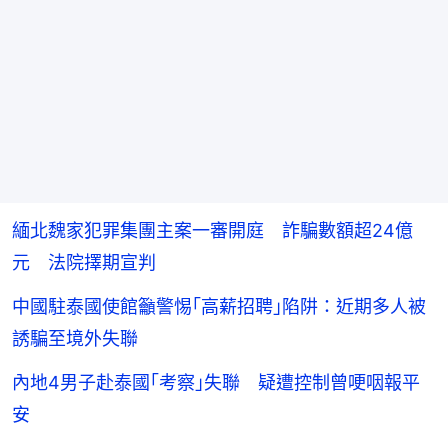
緬北魏家犯罪集團主案一審開庭 詐騙數額超24億
元 法院擇期宣判
中國駐泰國使館籲警惕｢高薪招聘｣陷阱：近期多人被
誘騙至境外失聯
內地4男子赴泰國｢考察｣失聯 疑遭控制曾哽咽報平
安