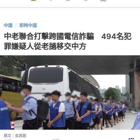
中國
即時中國
中老聯合打擊跨國電信詐騙 494名犯
罪嫌疑人從老撾移交中方
撰文：
吳真銘