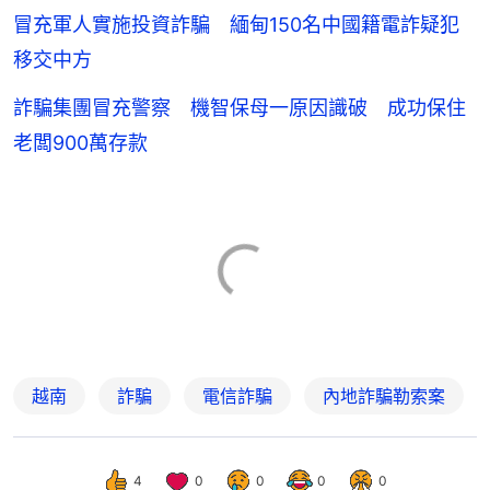
冒充軍人實施投資詐騙 緬甸150名中國籍電詐疑犯
移交中方
詐騙集團冒充警察 機智保母一原因識破 成功保住
老闆900萬存款
越南
詐騙
電信詐騙
內地詐騙勒索案
4
0
0
0
0