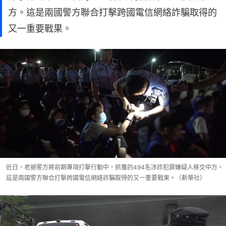
方。這是兩國警方聯合打擊跨國電信網絡詐騙取得的
又一重要戰果。
近日，老撾警方將前期專項打擊行動中，抓獲的494名涉詐犯罪嫌疑人移交中方。
這是兩國警方聯合打擊跨國電信網絡詐騙取得的又一重要戰果。（新華社）