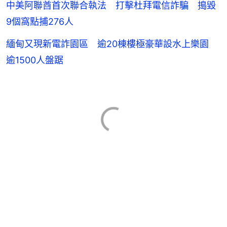
中美阿聯酋首次聯合執法 打擊杜拜電信詐騙 搗毀
9個窩點捕276人
緬甸又現新電詐園區 逾20棟樓極豪華設水上樂園
逾1500人盤踞