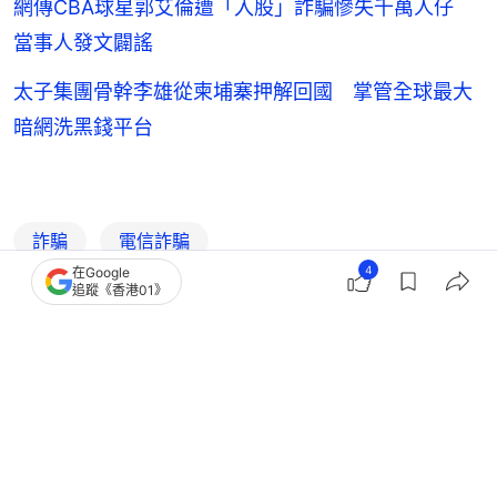
網傳CBA球星郭艾倫遭「入股」詐騙慘失千萬人仔
當事人發文闢謠
太子集團骨幹李雄從柬埔寨押解回國 掌管全球最大
暗網洗黑錢平台
詐騙
電信詐騙
4
在Google
追蹤《香港01》
9
0
0
1
0
中國
即時中國
9名中國人入境斯里蘭卡被捕 中方：支