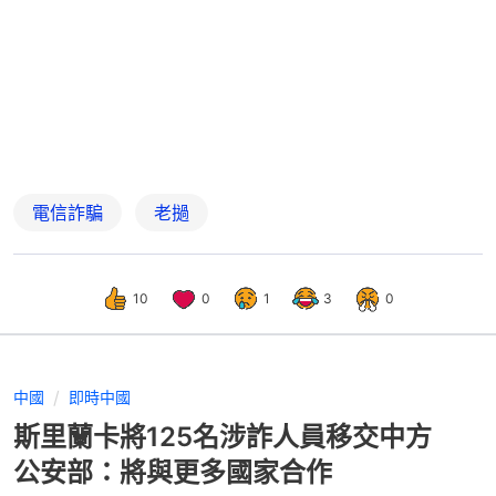
電信詐騙
老撾
10
0
1
3
0
中國
即時中國
斯里蘭卡將125名涉詐人員移交中方
公安部：將與更多國家合作