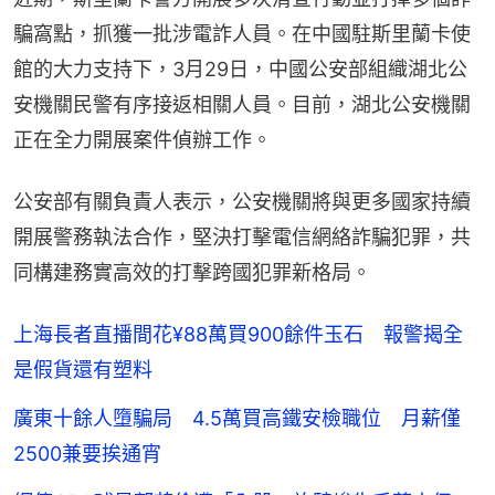
騙窩點，抓獲一批涉電詐人員。在中國駐斯里蘭卡使
館的大力支持下，3月29日，中國公安部組織湖北公
安機關民警有序接返相關人員。目前，湖北公安機關
正在全力開展案件偵辦工作。
公安部有關負責人表示，公安機關將與更多國家持續
開展警務執法合作，堅決打擊電信網絡詐騙犯罪，共
同構建務實高效的打擊跨國犯罪新格局。
上海長者直播間花¥88萬買900餘件玉石 報警揭全
是假貨還有塑料
廣東十餘人墮騙局 4.5萬買高鐵安檢職位 月薪僅
2500兼要挨通宵