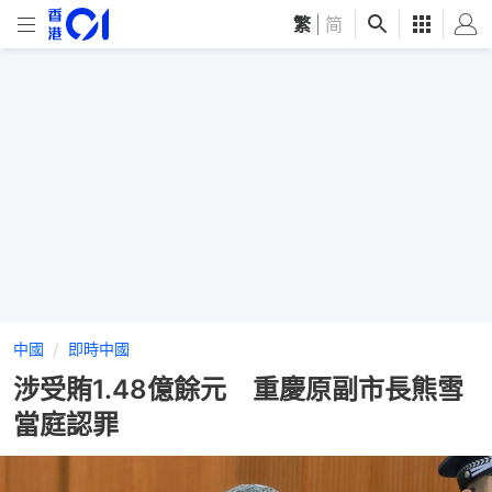
繁
|
简
中國
即時中國
涉受賄1.48億餘元 重慶原副市長熊雪
當庭認罪