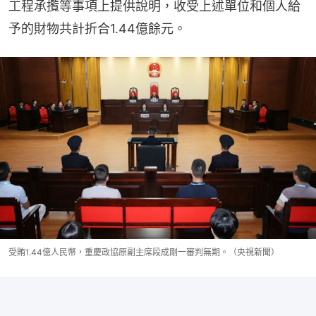
工程承攬等事項上提供說明，收受上述單位和個人給
予的財物共計折合1.44億餘元。
受賄1.44億人民幣，重慶政協原副主席段成剛一審判無期。（央視新聞）