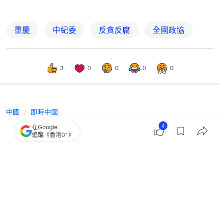
重慶
中紀委
反貪反腐
全國政協
3
0
0
0
0
中國
即時中國
受賄逾1.89億 重慶政法委原書記陸克
4
在Google
追蹤《香港01》
華一審被判死緩