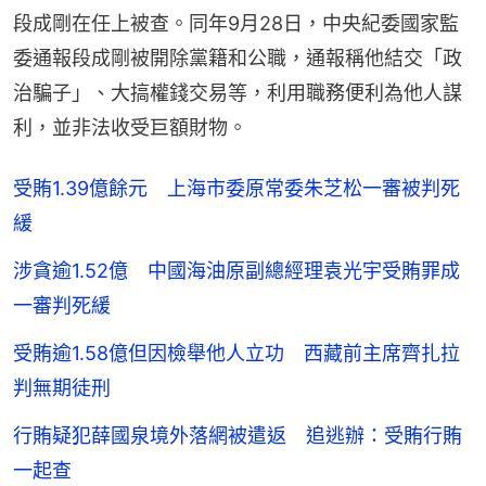
段成剛在任上被查。同年9月28日，中央紀委國家監
委通報段成剛被開除黨籍和公職，通報稱他結交「政
治騙子」、大搞權錢交易等，利用職務便利為他人謀
利，並非法收受巨額財物。
受賄1.39億餘元 上海市委原常委朱芝松一審被判死
緩
涉貪逾1.52億 中國海油原副總經理袁光宇受賄罪成
一審判死緩
受賄逾1.58億但因檢舉他人立功 西藏前主席齊扎拉
判無期徒刑
行賄疑犯薛國泉境外落網被遣返 追逃辦：受賄行賄
一起查