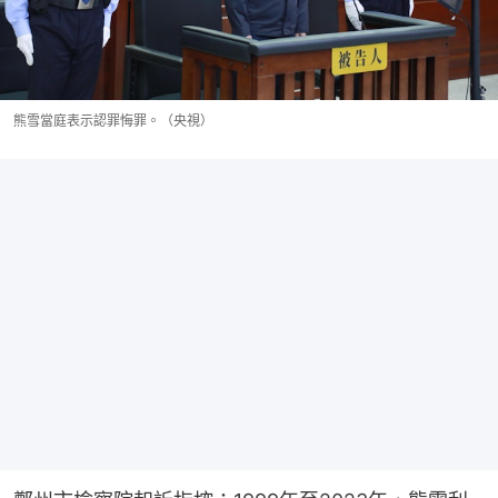
熊雪當庭表示認罪悔罪。（央視）