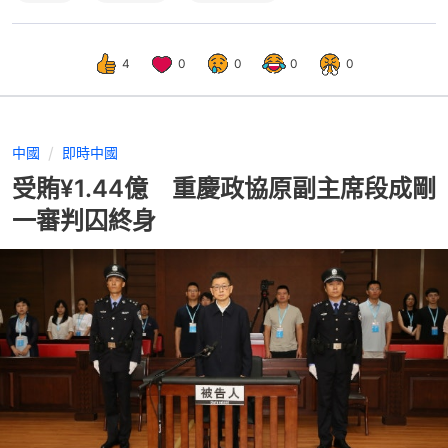
4
0
0
0
0
中國
即時中國
受賄¥1.44億 重慶政協原副主席段成剛
一審判囚終身