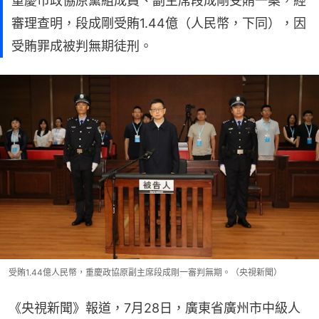
重慶市政協原黨組成員、副主席段成剛受賄一案，經
審理查明，段成剛受賄1.44億（人民幣，下同），因
受賄罪成被判無期徒刑。
受賄1.44億人民幣，重慶政協原副主席段成剛一審判無期。（央視新聞）
《央視新聞》報道，7月28日，廣東省廣州市中級人