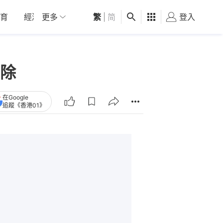
育
經濟
更多
01深圳
繁
觀點
|
简
健康
好食玩飛
登入
女
除
在Google
追蹤《香港01》