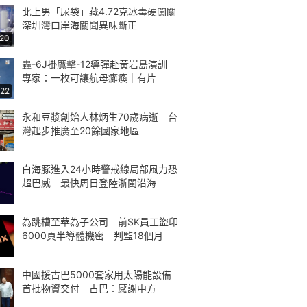
北上男「尿袋」藏4.72克冰毒硬闖關
深圳灣口岸海關聞異味斷正
:20
轟-6J掛鷹擊-12導彈赴黃岩島演訓
專家：一枚可讓航母癱瘓｜有片
:22
永和豆漿創始人林炳生70歲病逝 台
灣起步推廣至20餘國家地區
白海豚進入24小時警戒線局部風力恐
超巴威 最快周日登陸浙閩沿海
為跳槽至華為子公司 前SK員工盜印
6000頁半導體機密 判監18個月
中國援古巴5000套家用太陽能設備
首批物資交付 古巴：感謝中方