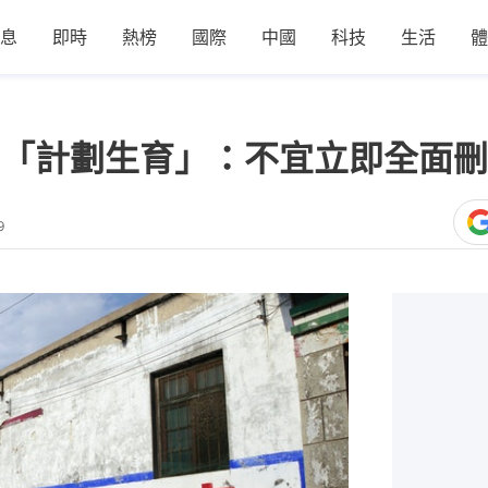
息
即時
熱榜
國際
中國
科技
生活
體
「計劃生育」：不宜立即全面刪
9