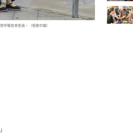
育呼聲愈來愈高。（視覺中國）
」