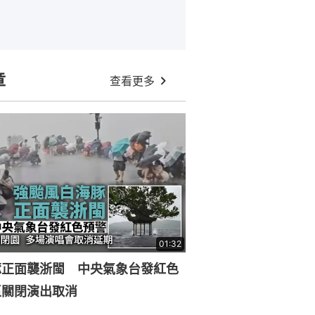
章
查看更多
01:32
豚正面襲浙閩 中央氣象台發紅色
區關閉演出取消