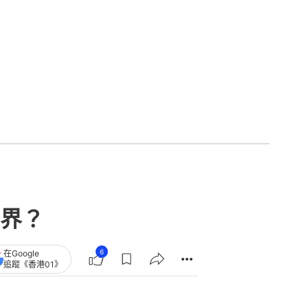
界？
6
在Google
追蹤《香港01》