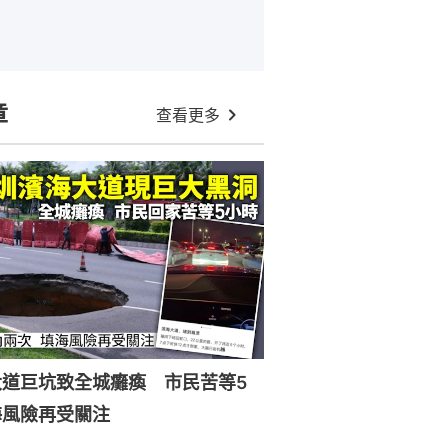
章
查看更多
大道巨坑致全城癱瘓 市民苦等5
海風險再受關注