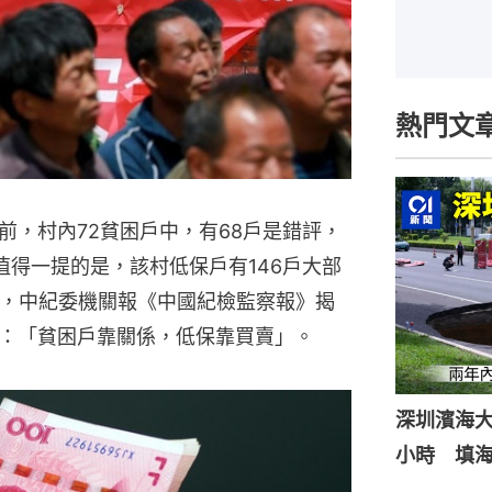
熱門文
前，村內72貧困戶中，有68戶是錯評，
值得一提的是，該村低保戶有146戶大部
），中紀委機關報《中國紀檢監察報》揭
：「貧困戶靠關係，低保靠買賣」。
深圳濱海
小時 填