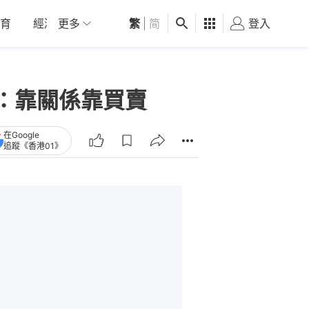
育
經濟
更多
01深圳
繁
觀點
|
简
健康
好食玩飛
登入
女
：靠關係靠買賣
在Google
追蹤《香港01》