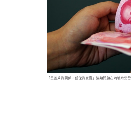
「貧困戶靠關係，低保靠買賣」這類問題在內地時常發