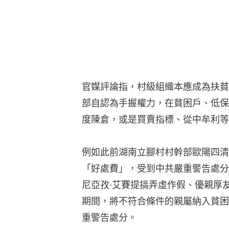
官媒評論指，村級組織本應成為扶貧
部自認為手握權力，在貧困戶、低保
度陳倉，或是買賣指標、從中牟利等
例如此前湖南立腳村村幹部歐陽四清
「好處費」，受到中共嚴重警告處分
尼亞孜·艾賽提搞弄虛作假、優親厚
期間，將不符合條件的親屬納入貧困
重警告處分。