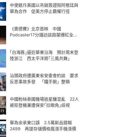
中使館斥美國以吊銷簽證阻阿根廷與
華為合作 促美方停止霸權行徑
《奧德賽》北京首映 中國
Podcaster17分鐘訪談路蘭爆紅全球
熱議
｢白海豚｣逼近華東沿海 預計周末登
陸浙江 西太平洋將｢三風共舞｣
汕頭政府遭廣東省安委會約談 要求
反思事故多發 「鐵手腕」整頓
中國粉絲泰國機場追星釀混亂 22人
被拒登機兼遭保安｢拉眼角｣歧視
:11
華為余承東口誤 2.5萬新品錯報
2499 再提存儲價格瘋漲手機漲價