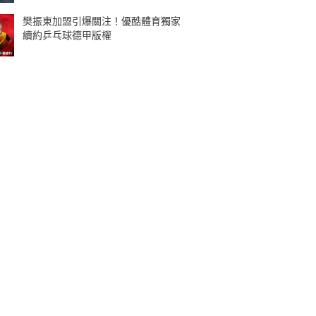
樊振東加盟引爆關注！優酷體育獨家
續約乒乓球德甲版權