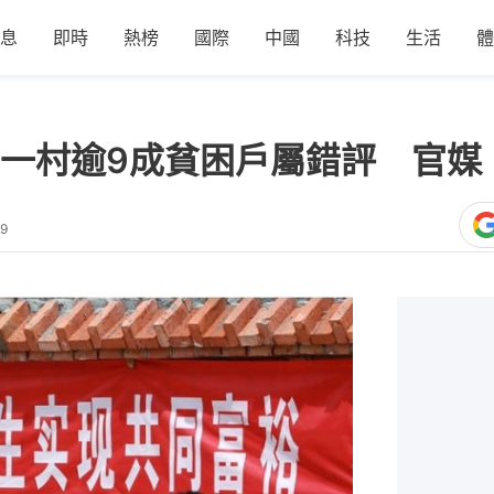
息
即時
熱榜
國際
中國
科技
生活
體
一村逾9成貧困戶屬錯評 官媒
49