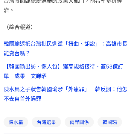
台灣將面臨總統選舉的政黨大亂鬥，他希望多拼經
濟。
（綜合報道）
韓國瑜返抵台灣批民進黨「扭曲、胡說」：高雄市長
能賣台嗎？
【韓國瑜出訪．懶人包】獲高規格接待、簽53億訂
單 成果一文睇晒
陳水扁之子狀告韓國瑜涉「外患罪」 韓反諷：他怎
不去自首外遇罪
陳水扁
台灣選舉
兩岸關係
韓國瑜