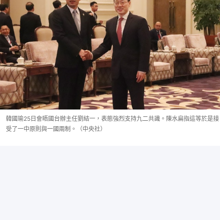
韓國瑜25日會晤國台辦主任劉結一，表態強烈支持九二共識。陳水扁指這等於是接
受了一中原則與一國兩制。（中央社）