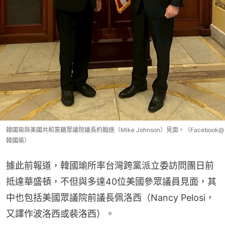
韓國瑜與美國共和黨籍眾議院議長約翰遜（Mike Johnson）見面。（Facebook@
韓國瑜）
據此前報道，韓國瑜所率台灣跨黨派立委訪問團日前
抵達華盛頓，不但與多達40位美國參眾議員見面，其
中也包括美國眾議院前議長佩洛西（Nancy Pelosi，
又譯作波洛西或裴洛西）。