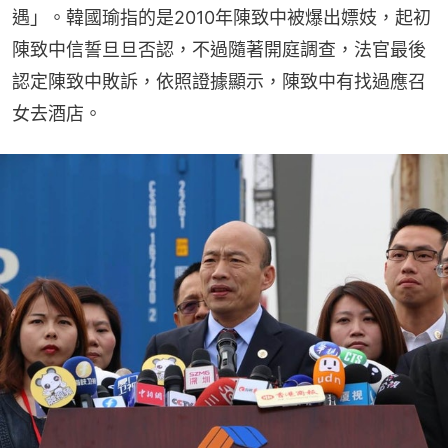
遇」。韓國瑜指的是2010年陳致中被爆出嫖妓，起初
陳致中信誓旦旦否認，不過隨著開庭調查，法官最後
認定陳致中敗訴，依照證據顯示，陳致中有找過應召
女去酒店。