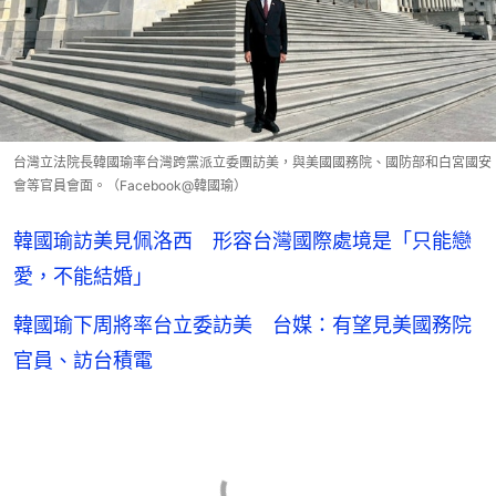
台灣立法院長韓國瑜率台灣跨黨派立委團訪美，與美國國務院、國防部和白宮國安
會等官員會面。（Facebook@韓國瑜）
韓國瑜訪美見佩洛西 形容台灣國際處境是「只能戀
愛，不能結婚」
韓國瑜下周將率台立委訪美 台媒：有望見美國務院
官員、訪台積電