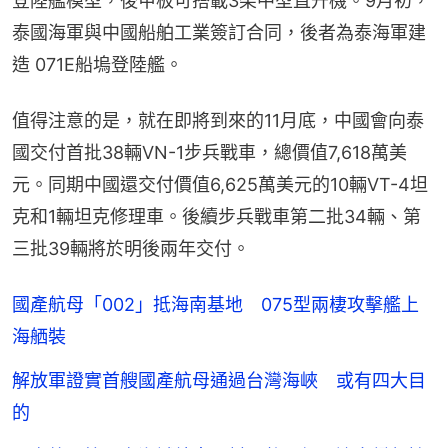
登陸艦模型，後甲板可搭載3架中型直升機。9月初，
泰國海軍與中國船舶工業簽訂合同，後者為泰海軍建
造 071E船塢登陸艦。
值得注意的是，就在即將到來的11月底，中國會向泰
國交付首批38輛VN-1步兵戰車，總價值7,618萬美
元。同期中國還交付價值6,625萬美元的10輛VT-4坦
克和1輛坦克修理車。後續步兵戰車第二批34輛、第
三批39輛將於明後兩年交付。
國產航母「002」抵海南基地 075型兩棲攻擊艦上
海舾裝
解放軍證實首艘國產航母通過台灣海峽 或有四大目
的