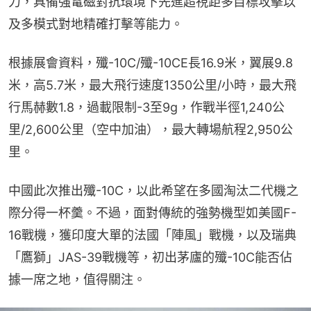
力，具備強電磁對抗環境下先進超視距多目標攻擊以
及多模式對地精確打擊等能力。
根據展會資料，殲-10C/殲-10CE長16.9米，翼展9.8
米，高5.7米，最大飛行速度1350公里/小時，最大飛
行馬赫數1.8，過載限制-3至9g，作戰半徑1,240公
里/2,600公里（空中加油），最大轉場航程2,950公
里。
中國此次推出殲-10C，以此希望在多國淘汰二代機之
際分得一杯羹。不過，面對傳統的強勢機型如美國F-
16戰機，獲印度大單的法國「陣風」戰機，以及瑞典
「鷹獅」JAS-39戰機等，初出茅廬的殲-10C能否佔
據一席之地，值得關注。