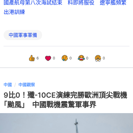
國產航母第八次海試結束 料即將服役 遼寧艦頻繁
出港訓練
中國軍事軍備
6
0
0
0
0
中國
中國觀察
9比0！殲-10CE演練完勝歐洲頂尖戰機
｢颱風｣ 中國戰機震驚軍事界