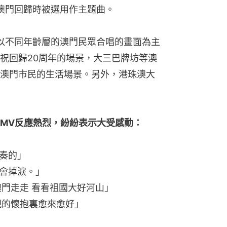
0日澳門回歸時被選用作主題曲。
以不同年齡層的澳門民眾合唱的畫面為主
祝回歸20周年的場景，大三巴牌坊等澳
澳門市民的生活場景。另外，港珠澳大
MV反應熱烈，紛紛表示大受感動：
奏的」
會掉淚。」
澳門走走 看看祖國大好河山」
親的懷抱裏愈來愈好」