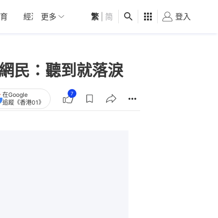
育
經濟
更多
01深圳
繁
觀點
|
简
健康
好食玩飛
登入
女
博網民：聽到就落淚
7
在Google
追蹤《香港01》