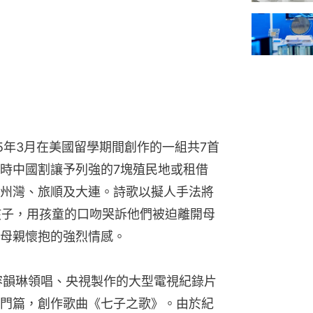
5年3月在美國留學期間創作的一組共7首
時中國割讓予列強的7塊殖民地或租借
州灣、旅順及大連。詩歌以擬人手法將
孩子，用孩童的口吻哭訴他們被迫離開母
母親懷抱的強烈情感。
女容韻琳領唱、央視製作的大型電視紀錄片
門篇，創作歌曲《七子之歌》。由於紀