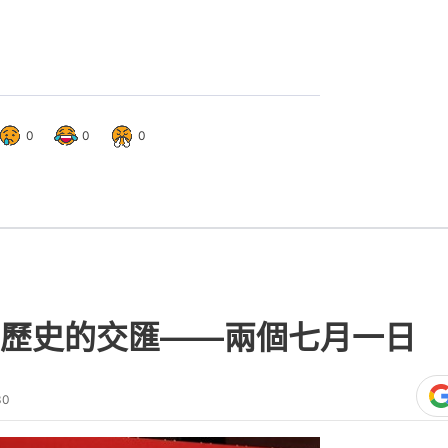
0
0
0
歷史的交匯——兩個七月一日 
30