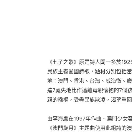
《七子之歌》原是詩人聞一多於192
民族主義愛國詩歌，題材分別包括當
地：澳門、香港、台灣、威海衛、廣
這7處失地比作遠離母親懷抱的7個
親的襁褓，受盡異族欺凌，渴望重回
由李海鷹在1997年作曲、澳門少
《澳門歲月》主題曲使用此組詩的澳