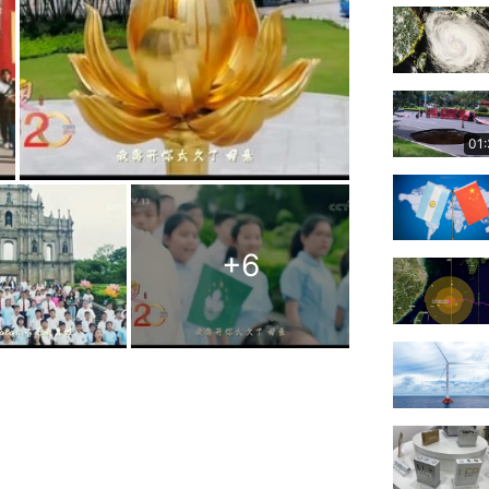
01
+
6