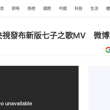
息
即時
熱榜
國際
中國
科技
生活
體
央視發布新版七子之歌MV 微