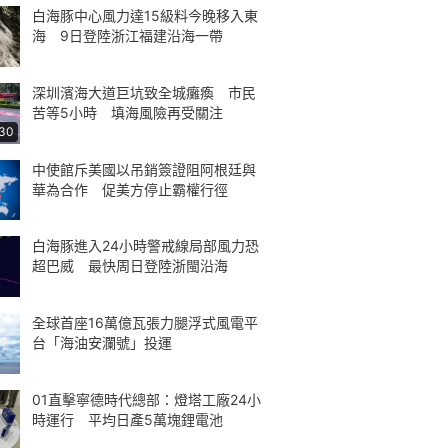
白海豚中心風力達15級料今晚移入東
海 9日登陸浙江福建沿海一帶
深圳濱海大道巨坑致全城癱瘓 市民
苦等5小時 填海風險再受關注
:30
中使館斥美國以吊銷簽證阻阿根廷與
華為合作 促美方停止霸權行徑
白海豚進入24小時警戒線局部風力恐
超巴威 最快周日登陸浙閩沿海
全球首座16萬億瓦張力腿浮式風電平
台「海油安瀾號」投運
01直擊寧德時代總部：燈塔工廠24小
時運行 平均日產5萬塊鋰電池