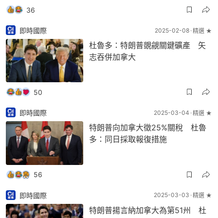
36
即時國際
2025-02-08
精選 ★
杜魯多：特朗普覬覦關鍵礦產 矢
志吞併加拿大
50
即時國際
2025-03-04
精選 ★
特朗普向加拿大徵25%關稅 杜魯
多：同日採取報復措施
56
即時國際
2025-03-03
精選 ★
特朗普揚言納加拿大為第51州 杜