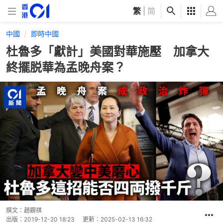
繁
|
简
中國
即時中國
杜魯多「獻計」美國對華施壓 加拿大
終擺脱華為孟晚舟案？
撰文：
趙觀祺
出版：
2019-12-20 18:23
更新：
2025-02-13 16:32