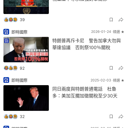
39
即時國際
2026-01-24
精選 ★
特朗普再斥卡尼 警告加拿大勿與
華達協議 否則祭100％關稅
92
即時國際
2025-02-03
精選 ★
同日兩度與特朗普通電話 杜魯
多：美加互擱加徵關稅至少30天
32