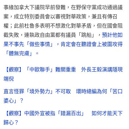
事緣加拿大下議院早前發難，在野保守黨成功通過議
案，成立特別委員會以審視對華政策，兼且有傳召
權；此前杜魯多表明不想激化對華矛盾，但在國會阻
截失敗，連執政自由黨都有議員「跳船」，
預計他如
果不事先「做些事情」，肯定會在聽證會上被圍攻得
「體無完膚」。
【觀察】「中歐聯手」難關重重 外長王毅演講隱現
端倪
直言怪罪「境外勢力」不可取 環時總編為何「苦口
婆心」？
【觀察】中國外宣被指「錯漏百出」 如何才能天下
歸心？