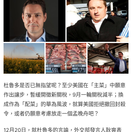
杜魯多是否已無指望呢？至少美國在「主菜」中願意
作出讓步，暫緩開徵新關稅，9月一輪關稅減半；換
成作為「配菜」的華為風波，就算美國拒絕撤回封殺
令，或者仍願意考慮放走一個孟晚舟吧？
12月20日，就杜魯多的言論，外交部發言人耿爽表