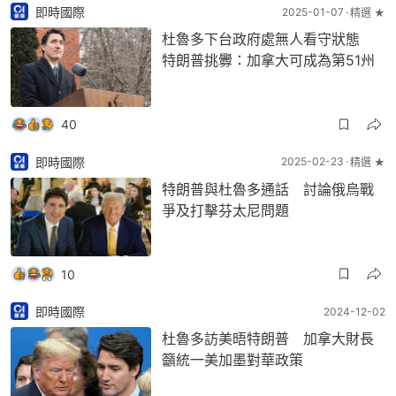
即時國際
2025-01-07
精選 ★
杜魯多下台政府處無人看守狀態
特朗普挑釁：加拿大可成為第51州
40
即時國際
2025-02-23
精選 ★
特朗普與杜魯多通話 討論俄烏戰
爭及打擊芬太尼問題
10
即時國際
2024-12-02
杜魯多訪美晤特朗普 加拿大財長
籲統一美加墨對華政策