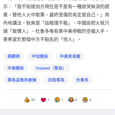
示：「我不知道加方現在是不是有一種欲哭無淚的感
覺，替他人火中取栗，最終受傷的肯定是自己。」用
內地講法，耿爽是「話粗理不粗」，中國這把火就只
燒「取慄人」，杜魯多唯有乘中美停戰的空檔入手，
寄希望於那個中方不點名的「他人」。
趙觀祺
中加關係
中美貿易戰
中美關係
Huawei（華為）
華為孟晚舟被捕
封殺華為
杜魯多
30
1
1
6
4