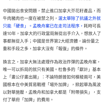
中國拋出食安問題，禁止進口加拿大芥花籽產品，而
牛肉豬肉也一度在被禁之列，
渥太華除了抗議之外就
只能「硬食」。孟晚舟案已在走司法程序，
耗時可長
達10年，加拿大的行政當局無從出手介入，想放人了
事都無從入手；中國是世界第2大經濟體，論份量之
重和手段之多，加拿大沒有「報復」的條件。
換言之，加拿大無法處理作為政治炸彈的孟晚舟案，
唯一可以拆局的就只有美國。杜魯多的「獻計」基本
上「畫公仔畫出腸」：不論特朗普如何模稜兩可，美
國根本在中美貿易戰裡「場外加牌」，掀起華為風波
以對華施壓，孟晚舟和加拿大都是「附帶損失」，支
付了華府「加牌」的費用。