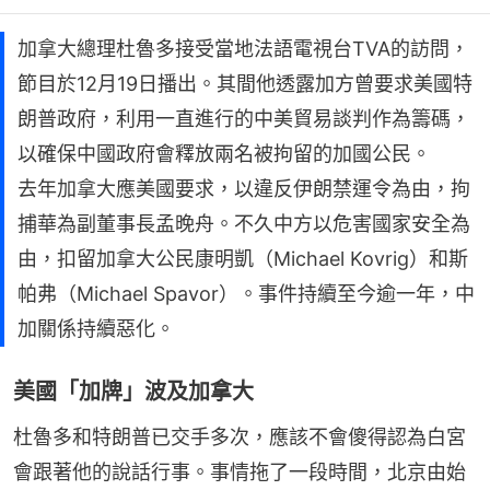
加拿大總理杜魯多接受當地法語電視台TVA的訪問，
節目於12月19日播出。其間他透露加方曾要求美國特
朗普政府，利用一直進行的中美貿易談判作為籌碼，
以確保中國政府會釋放兩名被拘留的加國公民。
去年加拿大應美國要求，以違反伊朗禁運令為由，拘
捕華為副董事長孟晚舟。不久中方以危害國家安全為
由，扣留加拿大公民康明凱（Michael Kovrig）和斯
帕弗（Michael Spavor）。事件持續至今逾一年，中
加關係持續惡化。
美國「加牌」波及加拿大
杜魯多和特朗普已交手多次，應該不會傻得認為白宮
會跟著他的說話行事。事情拖了一段時間，北京由始