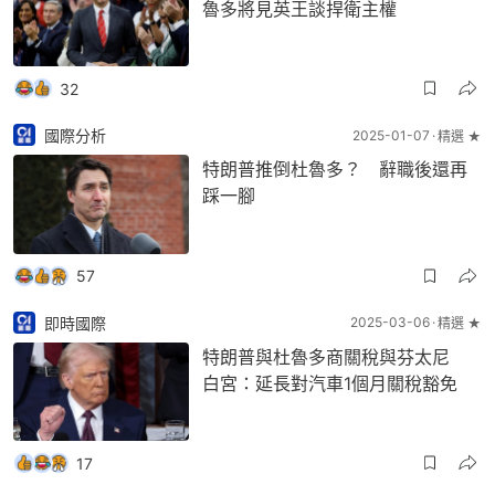
魯多將見英王談捍衛主權
32
國際分析
2025-01-07
精選 ★
特朗普推倒杜魯多？ 辭職後還再
踩一腳
57
即時國際
2025-03-06
精選 ★
特朗普與杜魯多商關稅與芬太尼
白宮：延長對汽車1個月關稅豁免
17