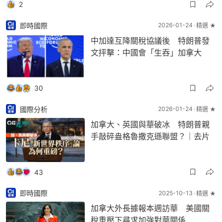
2
即時國際
2026-01-24
精選 ★
中加達互降關稅協議後 特朗普發
文抨擊：中國會「生吞」加拿大
30
國際分析
2026-01-24
精選 ★
加拿大、英國與華破冰 特朗普親
手敲碎盎格魯撒克遜聯盟？｜去片
43
即時國際
2025-10-13
精選 ★
加拿大外長據報本週訪華 美國關
稅重壓下尋求加強對華關係