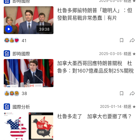
即時國際
2025-03-05
精選 ★
杜魯多揶揄特朗普「聰明人」：但
發動貿易戰非常愚蠢｜有片
39:38
41
即時國際
2025-03-05
精選 ★
加拿大墨西哥回應特朗普關稅 杜
魯多：對1607億產品反制25%關稅
38
國際分析
2025-01-14
精選 ★
杜魯多走了 加拿大也要撤了嗎？