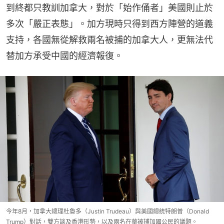
到終都只教訓加拿大，對於「始作俑者」美國則止於
多次「嚴正表態」。加方現時只得到西方陣營的道義
支持，各國無從解救兩名被捕的加拿大人，更無法代
替加方承受中國的經濟報復。
今年8月，加拿大總理杜魯多（Justin Trudeau）與美國總統特朗普（Donald
Trump）對話，雙方談及香港形勢，以及兩名在華被捕加國公民的議題。