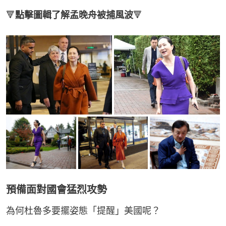
🔻
點擊圖輯了解孟晚舟被捕風波
🔻
預備面對國會猛烈攻勢
為何杜魯多要擺姿態「提醒」美國呢？