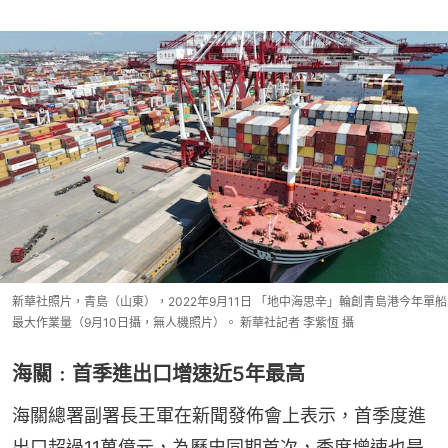
新華社照片，青島（山東），2022年9月11日 「地中海思辛」輪創青島港今年單船
最大作業量（9月10日攝，無人機照片）。 新華社記者 李紫恆 攝
海關﹕首季進出口增速近5年最高
海關總署副署長王軍在新聞發佈會上表示，首季度進
出口超過11萬億元，為歷史同期首次，季度增速也是