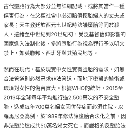
古代墮胎行為大部分並無詳細記載，或將其當作一種
傷害行為，在父權社會中必須賠償懷胎婦人的丈夫或
家長；天主教廷於西元七世紀時決議墮胎等同於殺
人，遺緒至中世紀到20世紀初，受泛基督信仰影響的
國家進入法制化後，多將墮胎行為視為罪行予以明文
禁止，如英聯邦、西班牙與其殖民地等。
然而在現代，基於現實中女性實有墮胎的需求，如無
合法管道則必然尋求非法管道，而地下密醫的醫術或
環境對女性的傷害實大。根據WHO的統計，2015至
2019年全球每年平均進行過2,500萬次的不安全墮
胎，造成每年700萬名婦女因併發症而必須住院。以
羅馬尼亞為例，於1989年修法讓墮胎合法化之前，因
非法墮胎造成共50萬名婦女死亡；而嚴格的反墮胎法