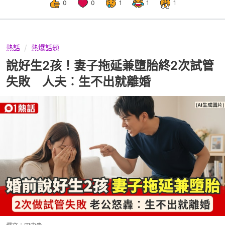
0
0
1
1
1
熱話
熱爆話題
說好生2孩！妻子拖延兼墮胎終2次試管
失敗 人夫︰生不出就離婚