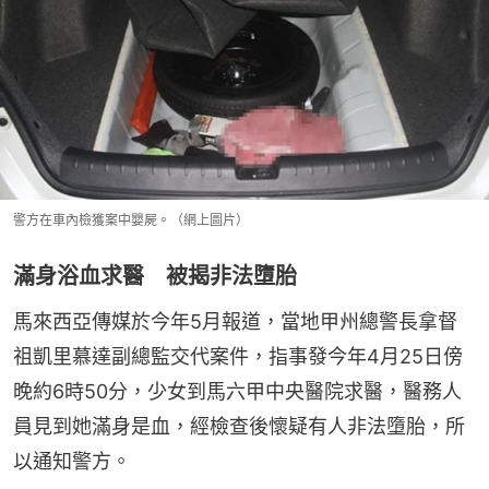
警方在車內檢獲案中嬰屍。（網上圖片）
滿身浴血求醫 被揭非法墮胎
馬來西亞傳媒於今年5月報道，當地甲州總警長拿督
祖凱里慕達副總監交代案件，指事發今年4月25日傍
晚約6時50分，少女到馬六甲中央醫院求醫，醫務人
員見到她滿身是血，經檢查後懷疑有人非法墮胎，所
以通知警方。