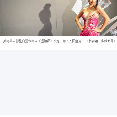
美籍華人影星白靈今年以《墮胎師》珍姐一角，入圍金馬。 （林君穎╱多維新聞）