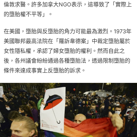
倫敦求醫。許多加拿大NGO表示，這導致了「實際上
的墮胎權不平等」。
在美國，墮胎與反墮胎的角力可能最為激烈。1973年
美國聯邦最高法院在「羅訴韋德案」中裁定墮胎屬於
女性隱私權，承認了婦女墮胎的權利。然而自此之
後，各州議會紛紛通過各種墮胎法，透過限制墮胎的
條件來達成事實上反墮胎的訴求。