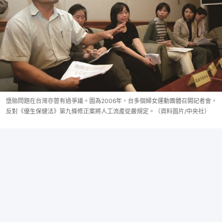
墮胎問題在台灣亦曾有過爭議。圖為2006年，台多個婦女運動團體召開記者會，
反對《優生保健法》第九條修正案將人工流產從嚴規定。（資料圖片/中央社）