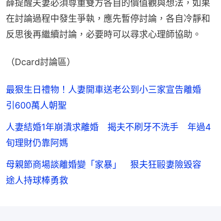
薛提醒夫妻必須尊重雙方各自的價值觀與想法，如果
在討論過程中發生爭執，應先暫停討論，各自冷靜和
反思後再繼續討論，必要時可以尋求心理師協助。
（Dcard討論區）
最狠生日禮物！人妻開車送老公到小三家宣告離婚
引600萬人朝聖
人妻結婚1年崩潰求離婚 揭夫不刷牙不洗手 年過4
旬理財仍靠阿媽
母親節商場談離婚變「家暴」 狠夫狂毆妻險毀容
途人持球棒勇救