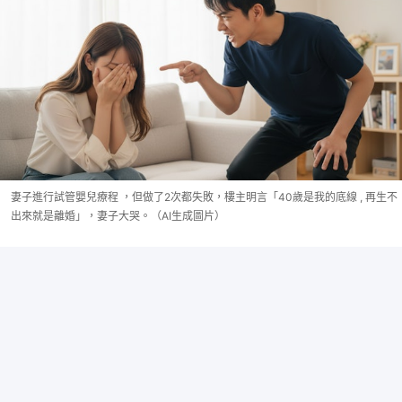
妻子進行試管嬰兒療程 ，但做了2次都失敗，樓主明言「40歲是我的底線 , 再生不
出來就是離婚」，妻子大哭。（AI生成圖片）