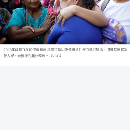
2018年薩爾瓦多的伊梅爾達·科爾特斯因為遭繼父性侵而進行墮胎，卻被當局起訴
殺人罪，最後被判無罪釋放。（VCG）