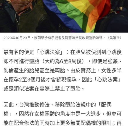
2020年10月23日，波蘭華沙有示威者反對憲法法院收緊墮胎法律。（美聯社）
最有名的便是「心跳法案」：在胎兒被偵測到心跳後
即不可進行墮胎（大約為6至8周後），即使是強姦、
亂倫產生的胎兒甚至是畸胎。由於實務上，女性多半
在懷孕2至3個月後才會發現懷孕，因此「心跳法案」
或是類似法案在實際上禁止了墮胎。
因此，台灣推動修法、移除墮胎法規中的「配偶
權」，固然在女權團體的角度中是一大進步，但亦可
能在配合修法的同時加上更多無關配偶權的限制；再