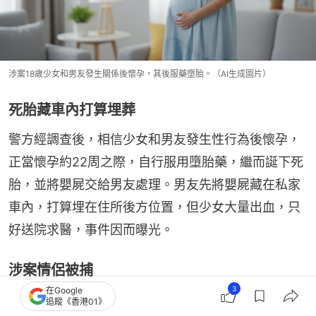
涉案18歲少女和男友發生關係後懷孕，其後服藥墮胎。（AI生成圖片）
死胎藏車內打算埋葬
警方經調查後，相信少女和男友發生性行為後懷孕，
正當懷孕約22周之際，自行服用墮胎藥，繼而誕下死
胎，並將嬰屍交給男友處理。男友先將嬰屍藏在私家
車內，打算埋在住所後方位置，但少女大量出血，只
好送院求醫，事件因而曝光。
涉案情侶被捕
3
在Google
警方當晚大約11時40分逮捕涉案男子，在車尾箱檢獲
追蹤《香港01》