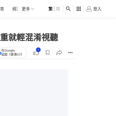
育
經濟
更多
01深圳
繁
觀點
|
简
健康
好食玩飛
登入
女
重就輕混淆視聽
1
在Google
追蹤《香港01》