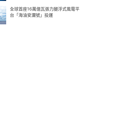
全球首座16萬億瓦張力腿浮式風電平
台「海油安瀾號」投運