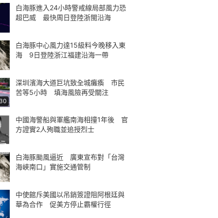
白海豚進入24小時警戒線局部風力恐
超巴威 最快周日登陸浙閩沿海
白海豚中心風力達15級料今晚移入東
海 9日登陸浙江福建沿海一帶
深圳濱海大道巨坑致全城癱瘓 市民
苦等5小時 填海風險再受關注
:30
中國海警船與軍艦南海相撞1年後 官
方證實2人殉職並追授烈士
白海豚颱風逼近 廣東宣布對「台灣
海峽南口」實施交通管制
中使館斥美國以吊銷簽證阻阿根廷與
華為合作 促美方停止霸權行徑