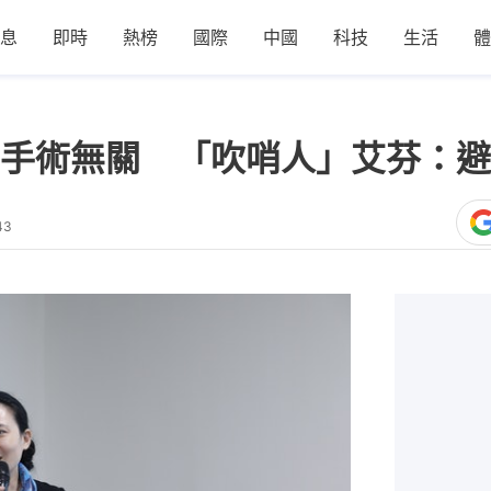
息
即時
熱榜
國際
中國
科技
生活
體
手術無關 「吹哨人」艾芬：避
43