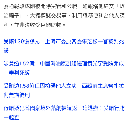
委通報段成剛被開除黨籍和公職，通報稱他結交「政
治騙子」、大搞權錢交易等，利用職務便利為他人謀
利，並非法收受巨額財物。
受賄1.39億餘元 上海市委原常委朱芝松一審被判死
緩
涉貪逾1.52億 中國海油原副總經理袁光宇受賄罪成
一審判死緩
受賄逾1.58億但因檢舉他人立功 西藏前主席齊扎拉
判無期徒刑
行賄疑犯薛國泉境外落網被遣返 追逃辦：受賄行賄
一起查