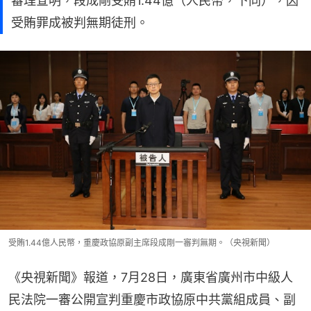
審理查明，段成剛受賄1.44億（人民幣，下同），因
受賄罪成被判無期徒刑。
受賄1.44億人民幣，重慶政協原副主席段成剛一審判無期。（央視新聞）
《央視新聞》報道，7月28日，廣東省廣州市中級人
民法院一審公開宣判重慶市政協原中共黨組成員、副