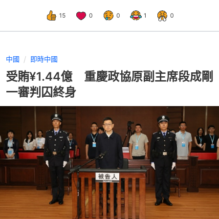
15
0
0
1
0
中國
即時中國
受賄¥1.44億 重慶政協原副主席段成剛
一審判囚終身