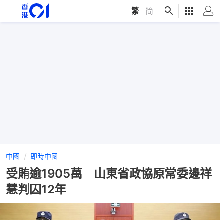
繁
|
简
中國
即時中國
受賄逾1905萬 山東省政協原常委邊祥
慧判囚12年