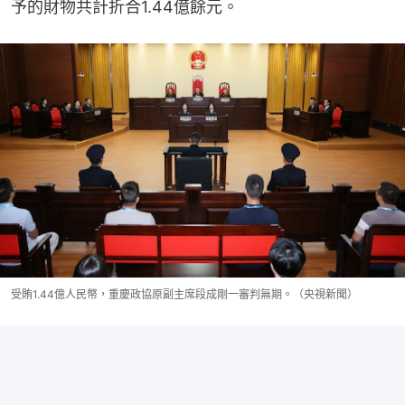
予的財物共計折合1.44億餘元。
受賄1.44億人民幣，重慶政協原副主席段成剛一審判無期。（央視新聞）