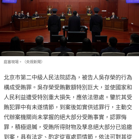
庭審現場。（央視新聞）
北京市第二中級人民法院認為，被告人吳存榮的行為
構成受賄罪。吳存榮受賄數額特別巨大，並使國家和
人民利益遭受特別重大損失，應依法懲處。鑒於其受
賄犯罪中有未遂情節，到案後如實供述罪行，主動交
代辦案機關尚未掌握的絕大部分受賄事實，認罪悔
罪，積極退贓，受賄所得財物及孳息絕大部分已追繳
到案，具有法定、酌定從寬處罰情節，依法可對其從