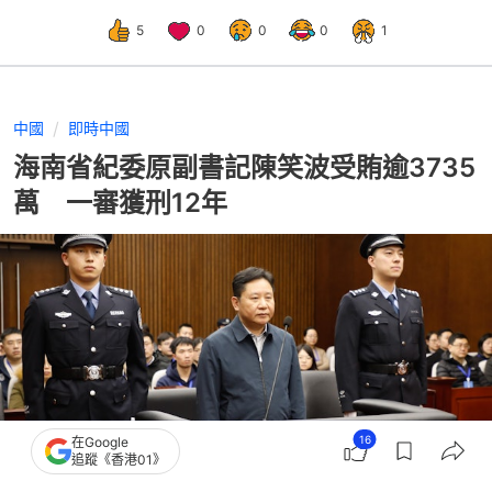
5
0
0
0
1
中國
即時中國
海南省紀委原副書記陳笑波受賄逾3735
萬 一審獲刑12年
16
在Google
追蹤《香港01》