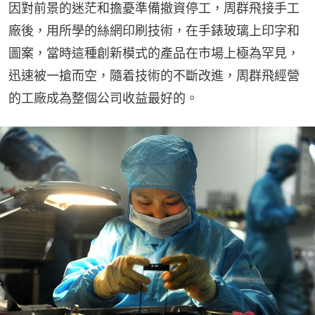
因對前景的迷茫和擔憂準備撤資停工，周群飛接手工
廠後，用所學的絲網印刷技術，在手錶玻璃上印字和
圖案，當時這種創新模式的產品在市場上極為罕見，
迅速被一搶而空，隨着技術的不斷改進，周群飛經營
的工廠成為整個公司收益最好的。