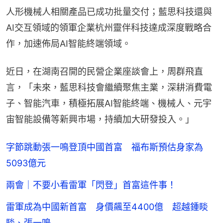
人形機械人相關產品已成功批量交付；藍思科技還與
AI交互領域的領軍企業杭州靈伴科技達成深度戰略合
作，加速佈局AI智能終端領域。
近日，在湖南召開的民營企業座談會上，周群飛直
言，「未來，藍思科技會繼續聚焦主業，深耕消費電
子、智能汽車，積極拓展AI智能終端、機械人、元宇
宙智能設備等新興市場，持續加大研發投入。」
字節跳動張一鳴登頂中國首富 福布斯預估身家為
5093億元
兩會｜不要小看雷軍「閃登」首富這件事！
雷軍成為中國新首富 身價飆至4400億 超越鍾睒
睒、張一鳴