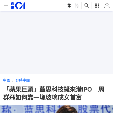
繁
|
简
中國
即時中國
「蘋果巨頭」藍思科技擬來港IPO 周
群飛如何靠一塊玻璃成女首富