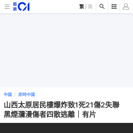
繁
|
简
中國
即時中國
山西太原居民樓爆炸致1死21傷2失聯
黑煙瀰漫傷者四散逃離｜有片