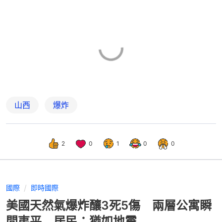
山西
爆炸
2
0
1
0
0
國際
即時國際
美國天然氣爆炸釀3死5傷 兩層公寓瞬
間夷平 居民：猶如地震