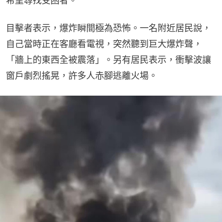
希望尋找受困者。
目擊者表示，爆炸瞬間極為恐怖。一名附近居民說，
自己當時正在客廳看電視，突然聽到巨大爆炸聲，
「牆上的東西全被震落」。另有居民表示，衝擊波讓
窗戶劇烈搖晃，許多人赤腳逃離火場。