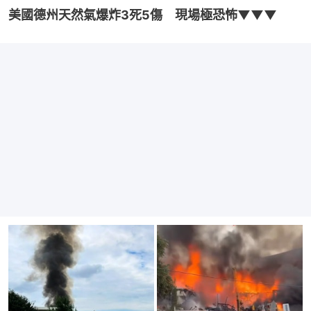
美國德州天然氣爆炸3死5傷　現場極恐怖▼▼▼