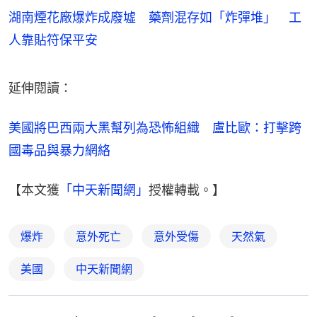
湖南煙花廠爆炸成廢墟 藥劑混存如「炸彈堆」 工
人靠貼符保平安
延伸閱讀：
美國將巴西兩大黑幫列為恐怖組織　盧比歐：打擊跨
國毒品與暴力網絡
【本文獲
「中天新聞網」
授權轉載。】
爆炸
意外死亡
意外受傷
天然氣
美國
中天新聞網