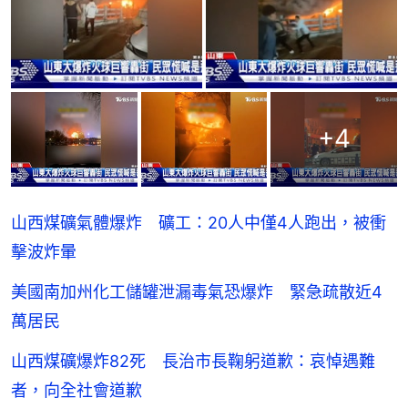
+
4
山西煤礦氣體爆炸 礦工：20人中僅4人跑出，被衝
擊波炸暈
美國南加州化工儲罐泄漏毒氣恐爆炸 緊急疏散近4
萬居民
山西煤礦爆炸82死 長治市長鞠躬道歉：哀悼遇難
者，向全社會道歉