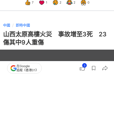
7
1
2
2
0
中國
即時中國
山西太原高樓火災 事故增至3死 23
傷其中9人重傷
3
在Google
追蹤《香港01》
播
放
1:00
總
影
共