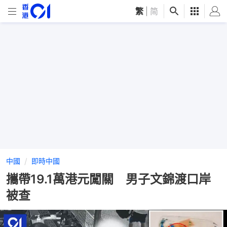
繁
|
简
中國
即時中國
攜帶19.1萬港元闖關 男子文錦渡口岸
被查