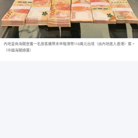
內地皇崗海關查獲一名旅客攜帶未申報港幣116萬元出境（由內地進入香港）案。
（中國海關總署）