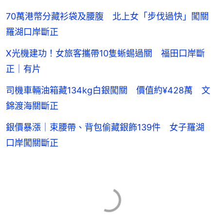
70萬港幣分藏衫袋及腰腹 北上女「步伐過快」闖關
羅湖口岸斷正
X光機建功！女旅客攜帶10隻蜥蜴過關 福田口岸斷
正｜有片
司機車輛油箱藏134kg白銀闖關 價值約¥428萬 文
錦渡海關斷正
銀價暴漲｜束腰帶、背包偷藏銀飾139件 女子羅湖
口岸闖關斷正