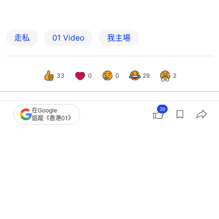
走私
01 Video
我主場
33
0
0
29
2
39
在Google
追蹤《香港01》
中國
大國小事
男子攜美元現鈔11萬元闖關 神色緊張
遭西九龍海關查獲