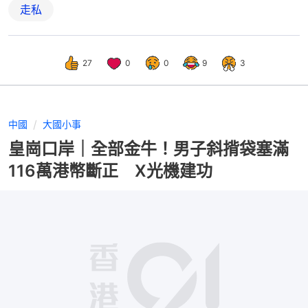
走私
27
0
0
9
3
中國
大國小事
皇崗口岸｜全部金牛！男子斜揹袋塞滿
116萬港幣斷正 X光機建功