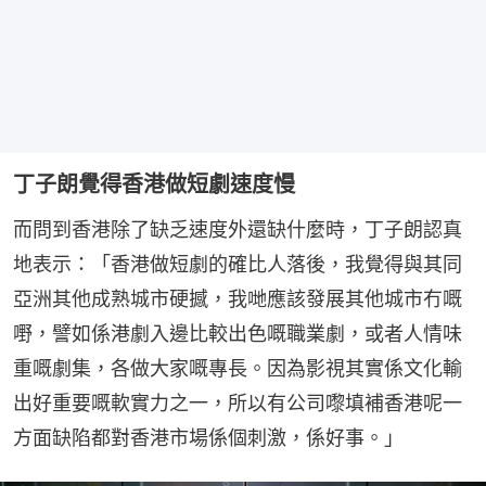
丁子朗覺得香港做短劇速度慢
而問到香港除了缺乏速度外還缺什麼時，丁子朗認真
地表示：「香港做短劇的確比人落後，我覺得與其同
亞洲其他成熟城市硬撼，我哋應該發展其他城市冇嘅
嘢，譬如係港劇入邊比較出色嘅職業劇，或者人情味
重嘅劇集，各做大家嘅專長。因為影視其實係文化輸
出好重要嘅軟實力之一，所以有公司嚟填補香港呢一
方面缺陷都對香港市場係個刺激，係好事。」