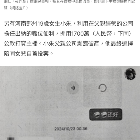
網紅「夜巴黎」遭網民舉報，指其在直播中為博流量，逼迫旗下主播與鱷魚同處一
缸（網絡圖片）
另有河南鄭州19歲女生小朱，利用在父親經營的公司
擔任出納的職位便利，挪用1700萬（人民幣，下同）
公款打賞主播。小朱父親公司瀕臨破產，他最終選擇
陪同女兒自首投案。