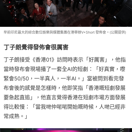
早前印尼最大的綜合數位娛樂與媒體集團在港舉辦V+Short 發佈會。(公關提供)
丁子朗覺得發佈會很厲害
丁子朗接受《香港01》訪問時表示「好厲害」，他指
當時發布會現場播了一套全AI的短劇：「好真實，嚟
緊會50/50，一半真人，一半AI。」當被問到看完發
布會後的感覺是怎樣時，他即笑指「香港嘅短劇發展
要急起直追」，他直言覺得香港在短劇市場方面發展
得比較慢：「當我哋仲啱啱開始嘅時候，人哋已經非
常成熟。」