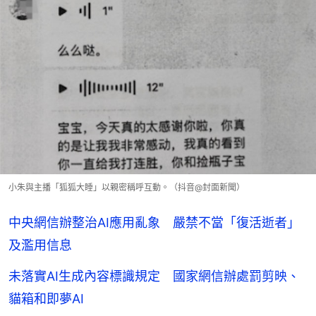
小朱與主播「狐狐大睡」以親密稱呼互動。（抖音@封面新聞）
中央網信辦整治AI應用亂象 嚴禁不當「復活逝者」
及濫用信息
未落實AI生成內容標識規定 國家網信辦處罰剪映、
貓箱和即夢AI