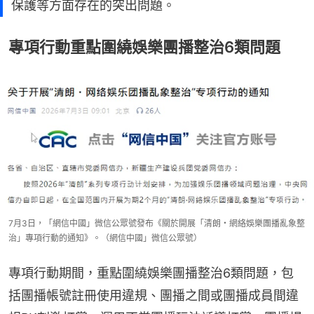
保護等方面存在的突出問題。
專項行動重點圍繞娛樂團播整治6類問題
7月3日，「網信中國」微信公眾號發布《關於開展「清朗・網絡娛樂團播亂象整
治」專項行動的通知》。（網信中國」微信公眾號）
專項行動期間，重點圍繞娛樂團播整治6類問題，包
括團播帳號註冊使用違規、團播之間或團播成員間違