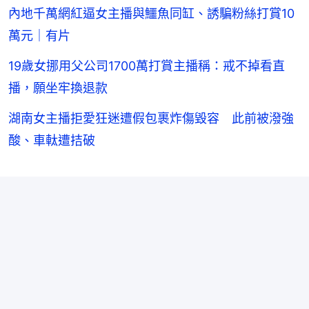
內地千萬網紅逼女主播與鱷魚同缸、誘騙粉絲打賞10
萬元｜有片
19歲女挪用父公司1700萬打賞主播稱：戒不掉看直
播，願坐牢換退款
湖南女主播拒愛狂迷遭假包裹炸傷毀容 此前被潑強
酸、車軚遭拮破