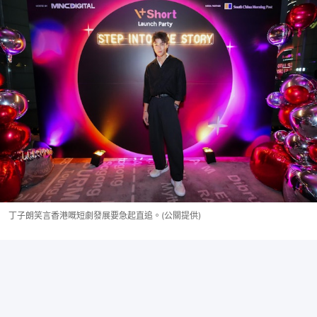
丁子朗笑言香港嘅短劇發展要急起直追。(公關提供)