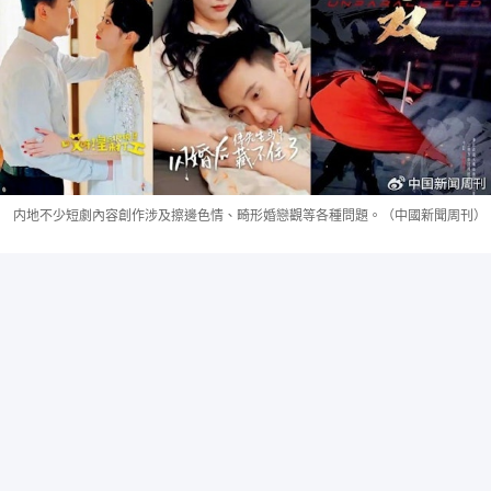
内地不少短劇內容創作涉及擦邊色情、畸形婚戀觀等各種問題。（中國新聞周刊）