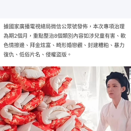
據國家廣播電視總局微信公眾號發佈，本次專項治理
為期2個月，重點整治8個類別內容如涉兒童有害、軟
色情擦邊、拜金炫富、畸形婚戀觀、封建糟粕、暴力
復仇、低俗片名、侵權盜版。