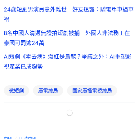
24歲短劇男演員意外離世 好友透露：騎電單車遇車
禍
8名中國人清邁無證拍短劇被捕 外國人非法務工在
泰國可罰逾24萬
AI短劇《霍去病》爆紅是烏龍？爭議之外：AI重塑影
視產業已成趨勢
微短劇
廣電總局
國家廣播電視總局
中國
即時中國