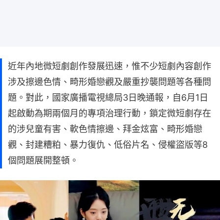
近年內地微短劇創作發展迅速，惟不少短劇內容創作
涉及擦邊色情、畸形婚戀觀及嚴重抄襲問題等各種問
題。對此，國家廣播電視總局3日晚通報，自6月1日
起啟動為期兩個月的專項治理行動，鎖定微短劇存在
的涉兒童有害、軟色情擦邊、拜金炫富、畸形婚戀
觀、封建糟粕、暴力復仇、低俗片名、侵權盜版等8
個問題展開整頓。