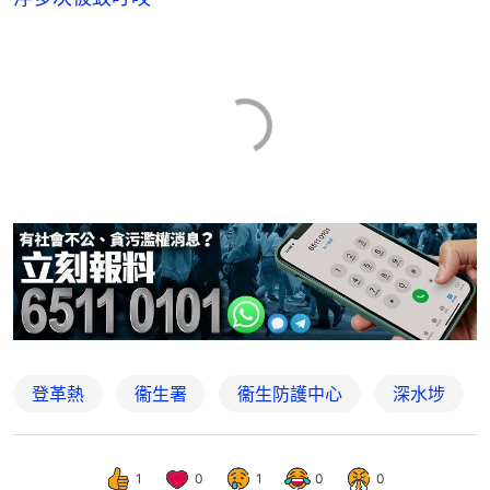
登革熱
衞生署
衞生防護中心
深水埗
1
0
1
0
0