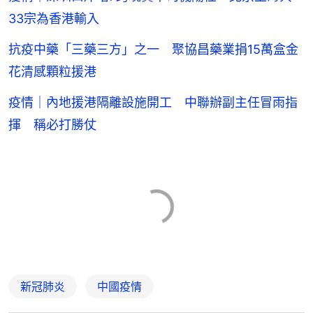
33宗為香港輸入
抗疫中藥「三藥三方」之一 聚協昌藥業捐15萬盒金
花清感顆粒援港
疫情｜內地援港隔離設施開工 中聯辦副主任冒雨指
揮 稱必打勝仗
新冠肺炎
中國疫情