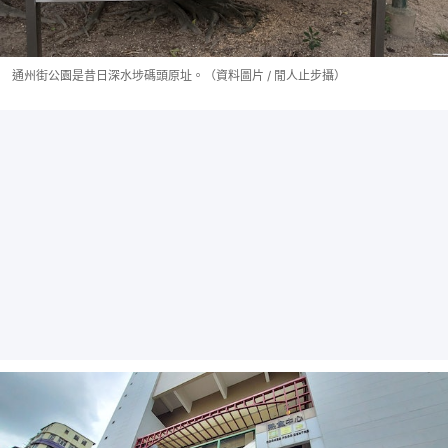
通州街公園是昔日深水埗碼頭原址。（資料圖片 / 閒人止步攝）