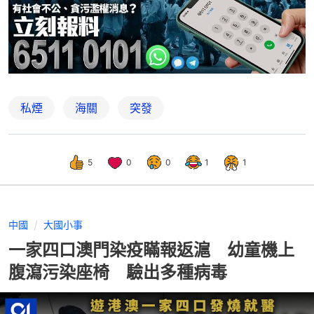
私煙
海關
突發
5
0
0
1
1
中國
大國小事
一家四口澳門染疫瞞報返滬 幼童機上
腹瀉污染座椅 驗出多種病毒