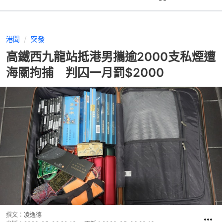
港聞
突發
高鐵西九龍站抵港男攜逾2000支私煙遭
海關拘捕 判囚一月罰$2000
撰文：
凌逸德