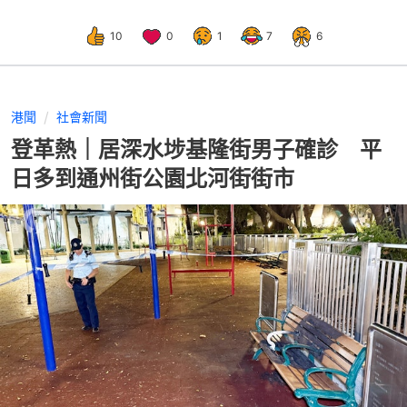
10
0
1
7
6
港聞
社會新聞
登革熱｜居深水埗基隆街男子確診 平
日多到通州街公園北河街街市