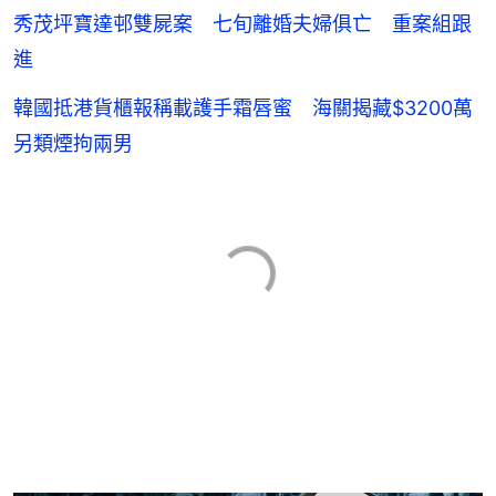
秀茂坪寶達邨雙屍案 七旬離婚夫婦俱亡 重案組跟
進
韓國抵港貨櫃報稱載護手霜唇蜜 海關揭藏$3200萬
另類煙拘兩男