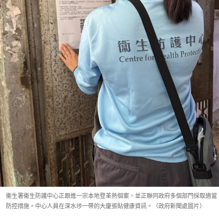
衞生署衞生防護中心正跟進一宗本地登革熱個案，並正聯同政府多個部門採取適當
防控措施。中心人員在深水埗一帶的大廈張貼健康資訊。（政府新聞處圖片）