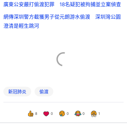
廣東公安嚴打偷渡犯罪 18名疑犯被拘捕並立案偵查
網傳深圳警方截獲男子從元朗游水偷渡 深圳灣公園
澄清是輕生跳河
新冠肺炎
偷渡
8
0
0
0
1