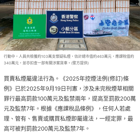
行動中，人員共檢獲約103萬支懷疑私煙，估計總市值約463萬元，應課稅值約
340萬元，並亦扣查一部有關涉案貨車。(警方提供)
買賣私煙屬違法行為。《2025年控煙法例(修訂)條
例》已於2025年9月19日刊憲，涉及未完稅煙草相關
罪行最高罰款100萬元及監禁兩年，提高至罰款200萬
元及監禁7年。根據《應課稅品條例》，任何人若處
理、管有、售賣或購買私煙即屬違法，一經定罪，最
高可被判罰款200萬元及監禁7年。