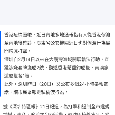
香港疫情嚴峻，近日內地多地通報指有人從香港偷渡
至內地後確診，廣東省公安機關近日也對偷渡行為展
開嚴厲打擊。
深圳自2月14日以來在大鵬灣海域開展執法行動，查
獲涉嫌套牌漁船2艘，勸返香港籍垂釣船隻、南澳旅
遊船隻各1艘。
此外，深圳昨日（20日）又公布多個24小時舉報電
話，讓市民舉報走私偷渡行為。
據《深圳特區報》21日報道，為打擊和遏制全市違規
捕撈、走私、偷渡等犯罪活動，嚴防因境外凍品引發