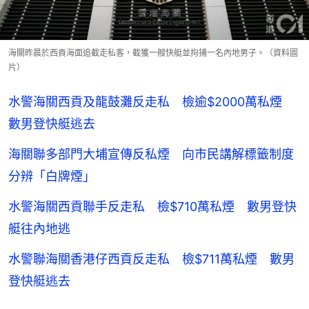
海關昨晨於西貢海面追截走私客，截獲一艘快艇並拘捕一名內地男子。（資料圖
片）
水警海關西貢及龍鼓灘反走私 檢逾$2000萬私煙
數男登快艇逃去
海關聯多部門大埔宣傳反私煙 向市民講解標籤制度
分辨「白牌煙」
水警海關西貢聯手反走私 檢$710萬私煙 數男登快
艇往內地逃
水警聯海關香港仔西貢反走私 檢$711萬私煙 數男
登快艇逃去