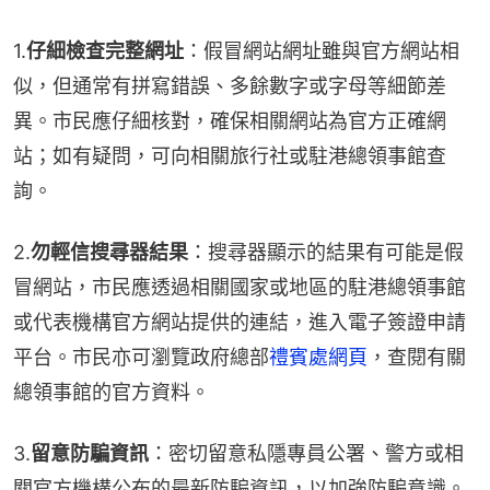
1.
仔細檢查完整網址
：假冒網站網址雖與官方網站相
似，但通常有拼寫錯誤、多餘數字或字母等細節差
異。市民應仔細核對，確保相關網站為官方正確網
站；如有疑問，可向相關旅行社或駐港總領事館查
詢。
2.
勿輕信搜尋器結果
：搜尋器顯示的結果有可能是假
冒網站，市民應透過相關國家或地區的駐港總領事館
或代表機構官方網站提供的連結，進入電子簽證申請
平台。市民亦可瀏覽政府總部
禮賓處網頁
，查閱有關
總領事館的官方資料。
3.
留意防騙資訊
：密切留意私隱專員公署、警方或相
關官方機構公布的最新防騙資訊，以加強防騙意識。