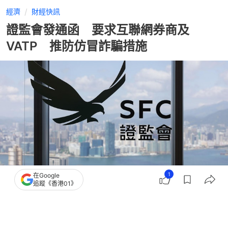
經濟
財經快訊
證監會發通函 要求互聯網券商及
VATP 推防仿冒詐騙措施
1
在Google
追蹤《香港01》
撰文：
黃文琪
出版：
2026-07-09 18:31
更新：
2026-07-10 09:52