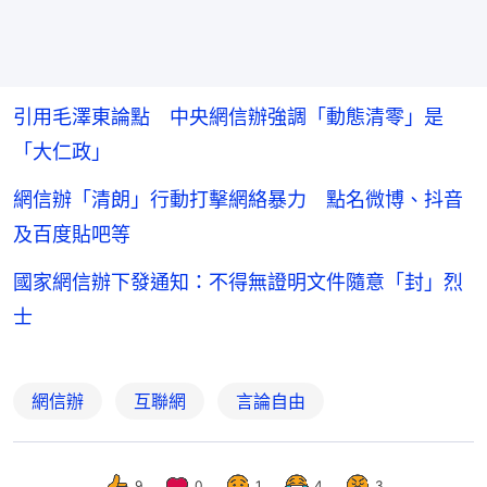
引用毛澤東論點 中央網信辦強調「動態清零」是
「大仁政」
網信辦「清朗」行動打擊網絡暴力 點名微博、抖音
及百度貼吧等
國家網信辦下發通知：不得無證明文件隨意「封」烈
士
網信辦
互聯網
言論自由
9
0
1
4
3