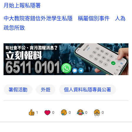
月始上報私隱署
中大教院寄錯信外泄學生私隱 稱屬個別事件 人為
疏忽所致
暑假活動
外遊
個人資料私隱專員公署
1
0
0
0
0