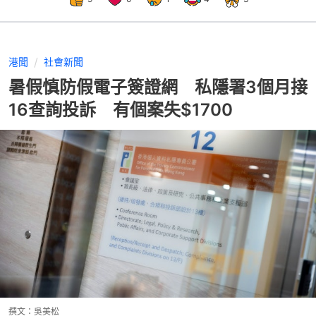
港聞
社會新聞
暑假慎防假電子簽證網 私隱署3個月接
16查詢投訴 有個案失$1700
撰文：
吳美松