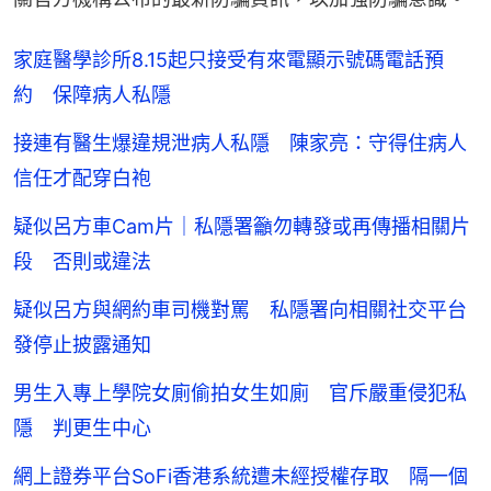
家庭醫學診所8.15起只接受有來電顯示號碼電話預
約 保障病人私隱
接連有醫生爆違規泄病人私隱 陳家亮：守得住病人
信任才配穿白袍
疑似呂方車Cam片｜私隱署籲勿轉發或再傳播相關片
段 否則或違法
疑似呂方與網約車司機對罵 私隱署向相關社交平台
發停止披露通知
男生入專上學院女廁偷拍女生如廁 官斥嚴重侵犯私
隱 判更生中心
網上證券平台SoFi香港系統遭未經授權存取 隔一個