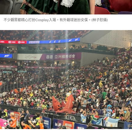
不少觀眾都精心打扮Cosplay入場，有外籍球迷扮女僕。(林子慰攝)