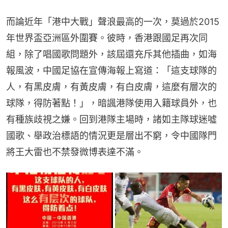
而論近年「港中大戰」聲浪最高的一次，莫過於2015
年世界盃亞洲區外圍賽。彼時，香港跟國足再次同
組，除了唱國歌問題外，該屆還充斥其他插曲，如海
報風波，中國足協在宣傳海報上寫道：「這支球隊的
人，有黑皮膚，有黃皮膚，有白皮膚，這麼有層次的
球隊，得防著點！」，暗諷港隊使用入籍球員外，也
有種族歧視之嫌。回到港隊主場時，諸如主隊球迷噓
國歌、舉政治標語的情況更是層出不窮，令中國隊門
將王大雷也不禁發微博表達不滿。