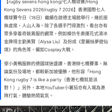
【rugby sevens hong kong/七人欖球賽/Hong
Kong Sevens 2026/rugby 7 2026】香港國際七人
欖球賽今日（18日）繼續在啟德主場館舉行，幾近座
無虛席，人山人海。除了各選手鬥得激烈，看台亦有
眾多穿着奇裝異服的觀眾，例如模仿冬奧運花式滑冰
金牌得主劉美賢（Alysa Liu）及扮成《愛麗絲夢遊仙
境》的角色等，儼如Cosplay大戰。
穿小黃鴨服飾的德國球迷盛讚，香港辦七欖賽事，無
論氣份及場地，都較新加坡優勝，他形容「Hong
Kong rugby 7 is like a party（香港七欖就是派
對！）」另外，本地YouTuber小薯茄亦有入場為港
隊打氣，體驗熱鬧氣氛。