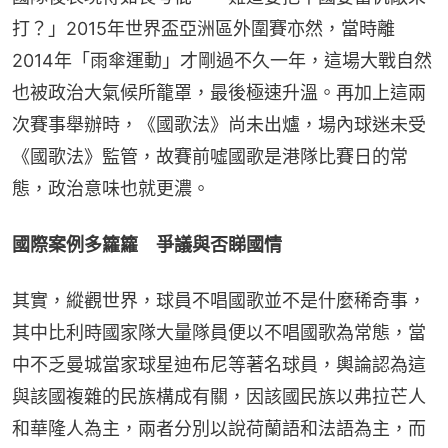
打？」2015年世界盃亞洲區外圍賽亦然，當時離
2014年「雨傘運動」才剛過不久一年，這場大戰自然
也被政治大氣候所籠罩，最後極速升溫。再加上這兩
次賽事舉辦時，《國歌法》尚未出爐，場內球迷未受
《國歌法》監管，故賽前噓國歌是港隊比賽日的常
態，政治意味也就更濃。
國際案例多籮籮　爭議與否睇國情
其實，縱觀世界，球員不唱國歌並不是什麼稀奇事，
其中比利時國家隊大量隊員便以不唱國歌為常態，當
中不乏曼城當家球星迪布尼等著名球員，輿論認為這
與該國複雜的民族構成有關，因該國民族以弗拉芒人
和華隆人為主，兩者分別以說荷蘭語和法語為主，而