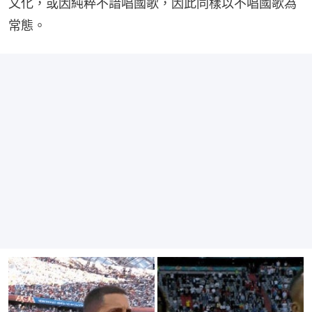
文化，或因純粹不諳唱國歌，因此同樣以不唱國歌為
常態。