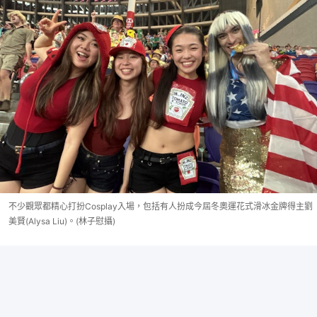
不少觀眾都精心打扮Cosplay入場，包括有人扮成今屆冬奧運花式滑冰金牌得主劉
美賢(Alysa Liu)。(林子慰攝)