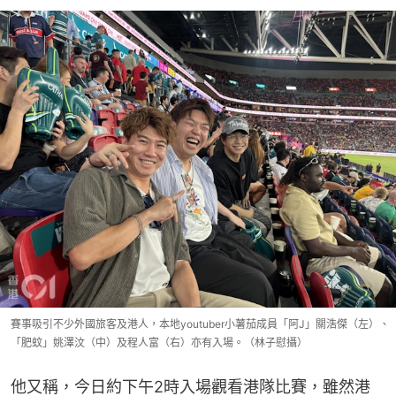
賽事吸引不少外國旅客及港人，本地youtuber小薯茄成員「阿J」關浩傑（左）、
「肥蚊」姚澤汶（中）及程人富（右）亦有入場。（林子慰攝）
他又稱，今日約下午2時入場觀看港隊比賽，雖然港