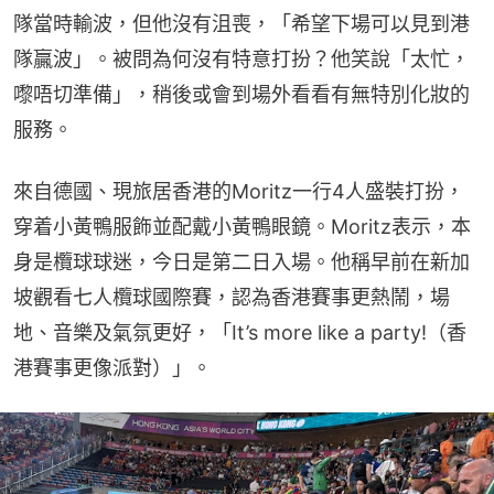
隊當時輸波，但他沒有沮喪，「希望下場可以見到港
隊贏波」。被問為何沒有特意打扮？他笑說「太忙，
嚟唔切準備」，稍後或會到場外看看有無特別化妝的
服務。
來自德國、現旅居香港的Moritz一行4人盛裝打扮，
穿着小黃鴨服飾並配戴小黃鴨眼鏡。Moritz表示，本
身是欖球球迷，今日是第二日入場。他稱早前在新加
坡觀看七人欖球國際賽，認為香港賽事更熱鬧，場
地、音樂及氣氛更好，「It’s more like a party!（香
港賽事更像派對）」。