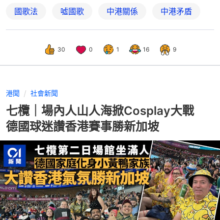
國歌法
噓國歌
中港關係
中港矛盾
30
0
1
16
9
港聞
社會新聞
七欖｜場內人山人海掀Cosplay大戰
德國球迷讚香港賽事勝新加坡