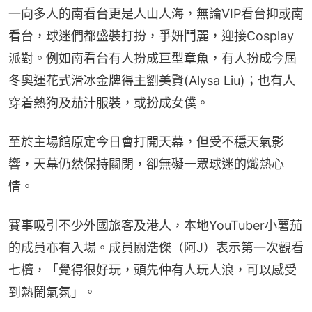
一向多人的南看台更是人山人海，無論VIP看台抑或南
看台，球迷們都盛裝打扮，爭妍鬥麗，迎接Cosplay
派對。例如南看台有人扮成巨型章魚，有人扮成今屆
冬奧運花式滑冰金牌得主劉美賢(Alysa Liu)；也有人
穿着熱狗及茄汁服裝，或扮成女僕。
至於主場館原定今日會打開天幕，但受不穩天氣影
響，天幕仍然保持關閉，卻無礙一眾球迷的熾熱心
情。
賽事吸引不少外國旅客及港人，本地YouTuber小薯茄
的成員亦有入場。成員關浩傑（阿J）表示第一次觀看
七欖，「覺得很好玩，頭先仲有人玩人浪，可以感受
到熱鬧氣氛」。