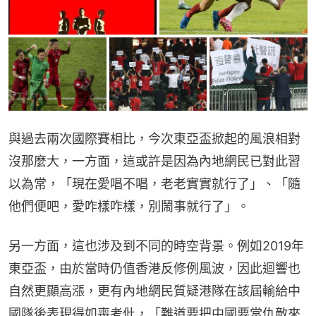
與過去兩次國際賽相比，今次東亞盃掀起的風浪相對
沒那麼大，一方面，這或許是因為內地網民已對此習
以為常，「現在愛唱不唱，老老實實就行了」、「隨
他們便吧，愛咋樣咋樣，別鬧事就行了」。
另一方面，這也涉及到不同的時空背景。例如2019年
東亞盃，由於當時仍值香港反修例風波，因此迴響也
自然更顯高漲，更有內地網民質疑港隊在該屆輸給中
國隊後表現得如喪考仳，「難道要把中國要當仇敵來