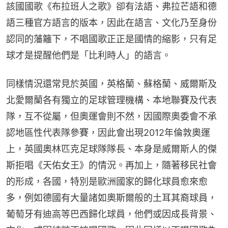
該國國歌《布拉班人之歌》卻有法語、弗拉芒語和德
語三種官方語言的版本，因此在語言、文化乃至身份
認同的藩籬下，不唱國歌正正是國情的縮影，只有足
球才是提醒他們是「比利時人」的語言。
同樣情況還常見於英國，英格蘭、蘇格蘭、威爾斯及
北愛爾蘭各有獨立的足球管理機構、本地聯賽及代表
隊，互不從屬，但奧運會則不然，因國際奧委會不承
認地區性代表隊參賽，因此會出現2012年倫敦奧運
上，英國奧林匹克足球隊隊長、本身是威爾斯人的傑
斯拒唱《天佑女王》的情況。再加上，隨著移民社會
的形成，各國，特別是歐洲國家的歸化球員愈來愈
多，例如德國有大量諸如奧斯爾般的土耳其裔球員，
葡萄牙有迪高等巴西歸化球員，他們或因成長背景、