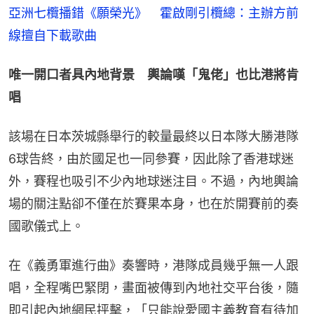
亞洲七欖播錯《願榮光》　霍啟剛引欖總：主辦方前
線擅自下載歌曲
唯一開口者具內地背景　輿論嘆「鬼佬」也比港將肯
唱
該場在日本茨城縣舉行的較量最終以日本隊大勝港隊
6球告終，由於國足也一同參賽，因此除了香港球迷
外，賽程也吸引不少內地球迷注目。不過，內地輿論
場的關注點卻不僅在於賽果本身，也在於開賽前的奏
國歌儀式上。
在《義勇軍進行曲》奏響時，港隊成員幾乎無一人跟
唱，全程嘴巴緊閉，畫面被傳到內地社交平台後，隨
即引起內地網民抨擊，「只能說愛國主義教育有待加