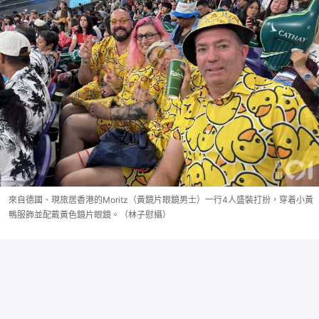
來自德國、現旅居香港的Moritz（黃鏡片眼鏡男士）一行4人盛裝打扮，穿着小黃
鴨服飾並配戴黃色鏡片眼鏡。（林子慰攝）