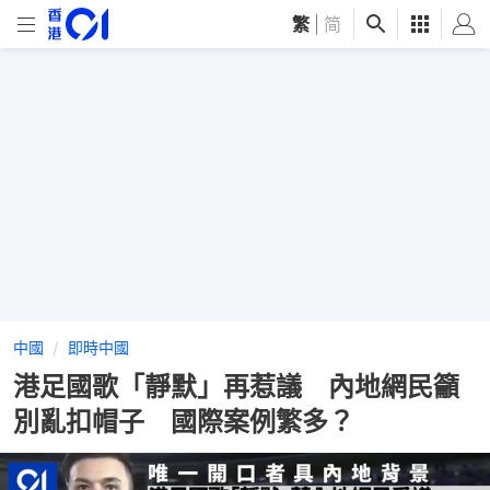
繁
|
简
中國
即時中國
港足國歌「靜默」再惹議 內地網民籲
別亂扣帽子 國際案例繁多？