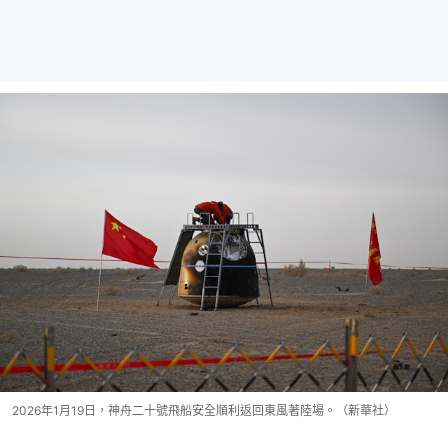
2026年1月19日，神舟二十號飛船安全順利返回東風著陸場。（新華社）