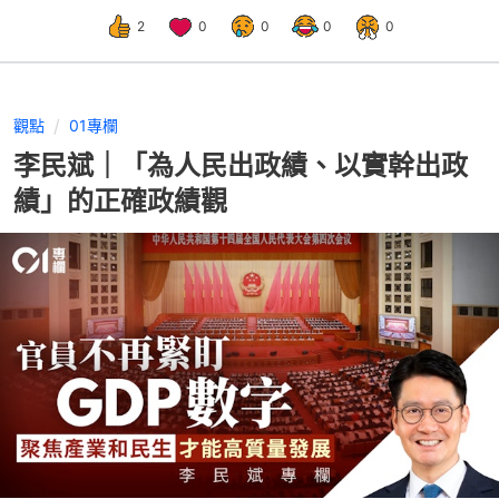
2
0
0
0
0
觀點
01專欄
李民斌｜「為人民出政績、以實幹出政
績」的正確政績觀