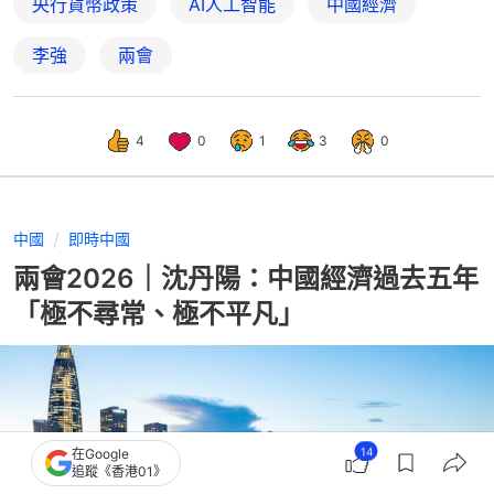
央行貨幣政策
AI人工智能
中國經濟
李強
兩會
4
0
1
3
0
中國
即時中國
兩會2026｜沈丹陽：中國經濟過去五年
「極不尋常、極不平凡」
14
在Google
追蹤《香港01》