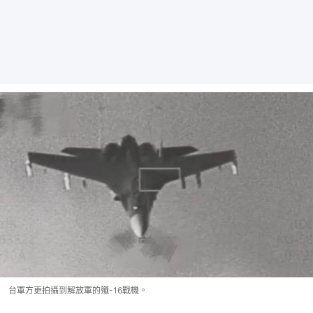
台軍方更拍攝到解放軍的殲-16戰機。