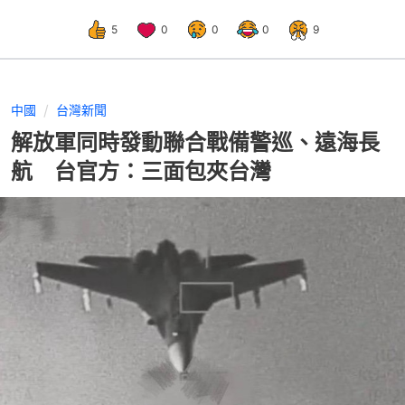
5
0
0
0
9
中國
台灣新聞
解放軍同時發動聯合戰備警巡、遠海長
航 台官方：三面包夾台灣