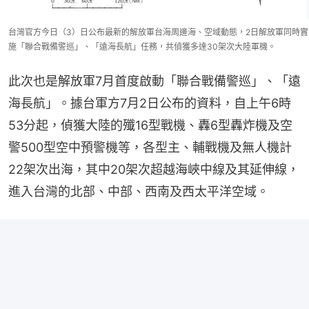
台灣官方今日（3）日公布最新的解放軍台海周邊海、空域動態，2日解放軍同時實
施「聯合戰備警巡」、「遠海長航」任務，共偵獲多達30架次大陸軍機。
此次也是解放軍7月首度啟動「聯合戰備警巡」、「遠
海長航」。據台軍方7月2日公布的資料，自上午6時
53分起，偵獲大陸的殲16型戰機、轟6型轟炸機及空
警500型空中預警機等，各型主、輔戰機及無人機計
22架次出海，其中20架次超越海峽中線及其延伸線，
進入台灣的北部、中部、西南及西太平洋空域。