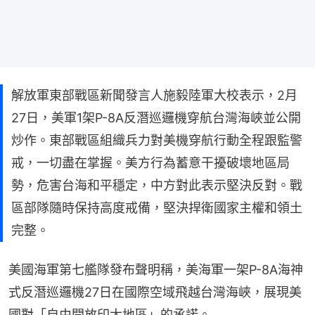
解放軍東部戰區新聞發言人施毅陸軍大校表示，2月
27日，美軍1架P-8A反潛巡邏機穿航台灣海峽並公開
炒作。東部戰區組織兵力對美機穿航行動全程跟監警
戒，一切盡在掌握。美方行為蓄意干擾破壞地區局
勢，危害台海和平穩定，中方對此表示堅決反對。戰
區部隊隨時保持高度戒備，堅決捍衛國家主權和領土
完整。
美國海軍第七艦隊發布聲明稱，美海軍一架P-8A海神
式反潛巡邏機27日在國際空域飛越台灣海峽，展現美
國對「自由開放印太地區」的承諾。