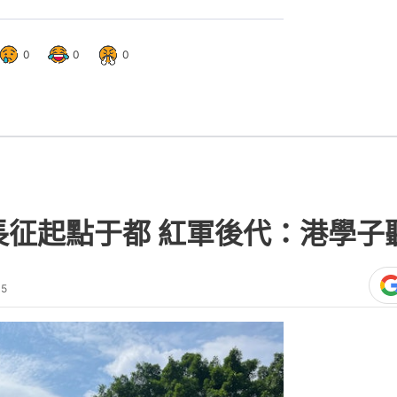
0
0
0
長征起點于都 紅軍後代：港學子
15