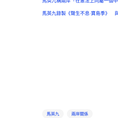
馬英九稱兩岸「在憲法上同屬一個中
馬英九錄製《聲生不息‧寶島季》 
馬英九
兩岸關係