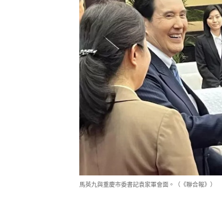
馬英九與重慶市委書記袁家軍會面。（《聯合報》）