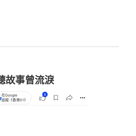
聽故事曾流淚
8
在Google
追蹤《香港01》