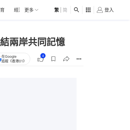
育
經濟
更多
01深圳
繁
觀點
|
简
健康
好食玩飛
登入
女
結兩岸共同記憶
4
在Google
追蹤《香港01》