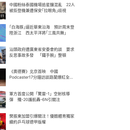
中國粉絲泰國機場追星釀混亂 22人
被拒登機兼遭保安｢拉眼角｣歧視
:11
｢白海豚｣逼近華東沿海 預計周末登
陸浙江 西太平洋將｢三風共舞｣
汕頭政府遭廣東省安委會約談 要求
反思事故多發 「鐵手腕」整頓
《奧德賽》北京首映 中國
Podcaster17分鐘訪談路蘭爆紅全球
熱議
軍方首度公開「驚雷-1」空射核導
彈 殲-20護航轟-6N引關注
樊振東加盟引爆關注！優酷體育獨家
續約乒乓球德甲版權