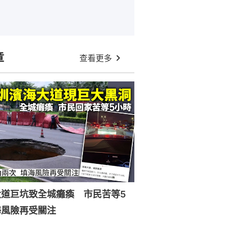
章
查看更多
大道巨坑致全城癱瘓 市民苦等5
海風險再受關注