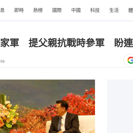
息
即時
熱榜
國際
中國
科技
生活
體
家軍 提父親抗戰時參軍 盼連
:59