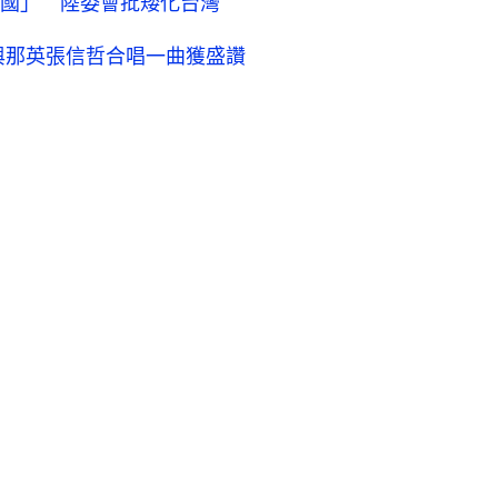
國」 陸委會批矮化台灣
與那英張信哲合唱一曲獲盛讚