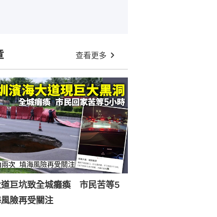
章
查看更多
大道巨坑致全城癱瘓 市民苦等5
海風險再受關注