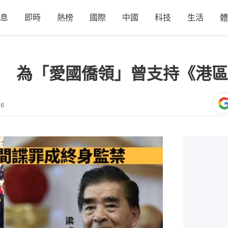
息
即時
熱榜
國際
中國
科技
生活
體
 為「愛國僑領」曾支持《港區
06