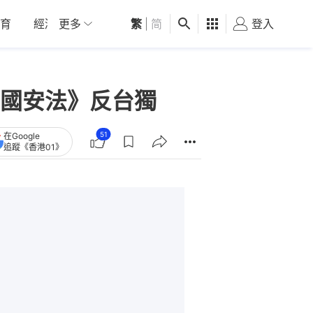
育
經濟
更多
01深圳
繁
觀點
|
简
健康
好食玩飛
登入
女
國安法》反台獨
51
在Google
追蹤《香港01》