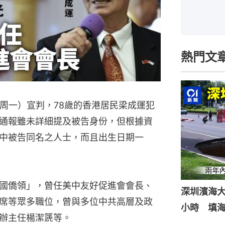
熱門文
（周一）宣判，78歲的香港居民梁成運犯
通報雖未詳細提及被告身份，但根據資
中被告同名之人士，而且出生日期一
國僑領」，曾任美中友好促進會會長、
深圳濱海
席等眾多職位，曾與多位中共高層及政
小時 填
辦主任楊潔篪等。