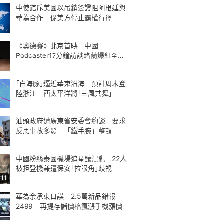
中使館斥美國以吊銷簽證阻阿根廷與
華為合作 促美方停止霸權行徑
《奧德賽》北京首映 中國
Podcaster17分鐘訪談路蘭爆紅全球
熱議
｢白海豚｣逼近華東沿海 預計周末登
陸浙江 西太平洋將｢三風共舞｣
汕頭政府遭廣東省安委會約談 要求
反思事故多發 「鐵手腕」整頓
中國粉絲泰國機場追星釀混亂 22人
被拒登機兼遭保安｢拉眼角｣歧視
:11
華為余承東口誤 2.5萬新品錯報
2499 再提存儲價格瘋漲手機漲價