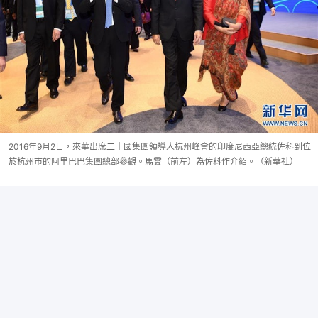
2016年9月2日，來華出席二十國集團領導人杭州峰會的印度尼西亞總統佐科到位
於杭州市的阿里巴巴集團總部參觀。馬雲（前左）為佐科作介紹。（新華社）