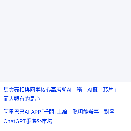
馬雲亮相與阿里核心高層聊AI 稱：AI擁「芯片」
而人類有的是心
阿里巴巴AI APP｢千問｣上線 聰明能辦事 對壘
ChatGPT爭海外市場