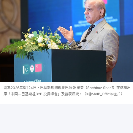
圖為2026年5月24日，巴基斯坦總理夏巴茲·謝里夫（Shehbaz Sharif）在杭州出
席「中國—巴基斯坦B2B 投資峰會」及發表演說。（X@MoIB_Official圖片）