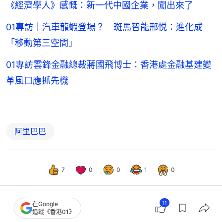
《經濟學人》感慨：新一代中國企業，闖出來了
01專訪｜汽車龍蝦登場？ 斑馬智能邢悦：進化成
「移動第三空間」
01專訪雲鋒金融總裁蔣國飛博士：香港處金融基建變
革風口應抓先機
阿里巴巴
7
0
0
1
0
11
在Google
追蹤《香港01》
中國
即時中國