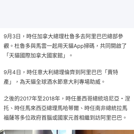
9月3日，時任加拿大總理杜魯多去阿里巴巴總部參
觀。杜魯多與馬雲一起用天貓App掃碼，共同開啟了
「天貓國際加拿大國家館」。
9月4日，時任意大利總理倫齊到阿里巴巴「賣特
產」，為天貓全球酒水節意大利專場助威。
之後的2017年至2018年，時任墨西哥總統培尼亞・涅
托、時任馬來西亞總理馬哈蒂爾、時任南非總統拉馬
福薩等多位政府首腦或國家元首相繼到訪阿里巴巴。