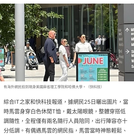
有海外網民拍到現身美國麻省理工學院和哈佛大學。（快科技）
綜合IT之家和快科技報道，據網民25日曬出圖片，當
時馬雲身穿白色休閒T恤，戴太陽眼鏡，整體穿搭低
調隨性，全程僅有兩名隨行人員陪同，出行陣容亦十
分低調。有偶遇馬雲的網民指，馬雲當時神態輕鬆、