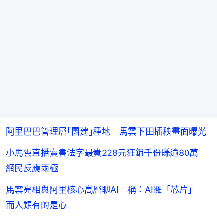
阿里巴巴管理層｢團建｣種地 馬雲下田插秧畫面曝光
小馬雲直播賣書法字最貴228元狂銷千份賺逾80萬
網民反應兩極
馬雲亮相與阿里核心高層聊AI 稱：AI擁「芯片」
而人類有的是心