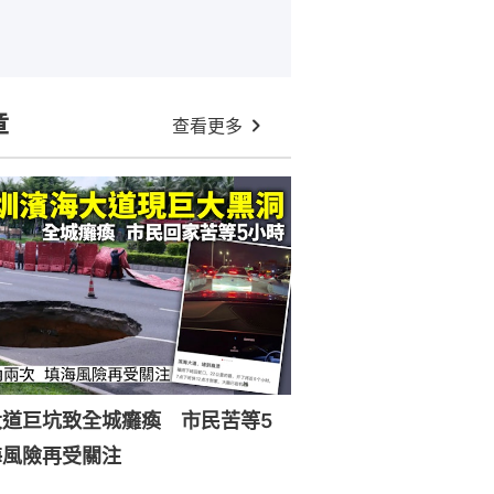
章
查看更多
大道巨坑致全城癱瘓 市民苦等5
海風險再受關注