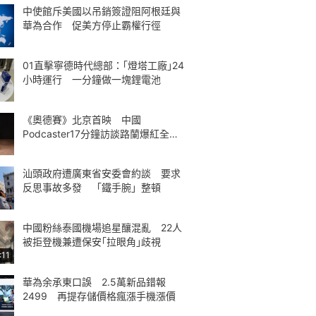
中使館斥美國以吊銷簽證阻阿根廷與
華為合作 促美方停止霸權行徑
01直擊寧德時代總部：｢燈塔工廠｣24
小時運行 一分鐘做一塊鋰電池
《奧德賽》北京首映 中國
Podcaster17分鐘訪談路蘭爆紅全球
熱議
汕頭政府遭廣東省安委會約談 要求
反思事故多發 「鐵手腕」整頓
中國粉絲泰國機場追星釀混亂 22人
被拒登機兼遭保安｢拉眼角｣歧視
:11
華為余承東口誤 2.5萬新品錯報
2499 再提存儲價格瘋漲手機漲價