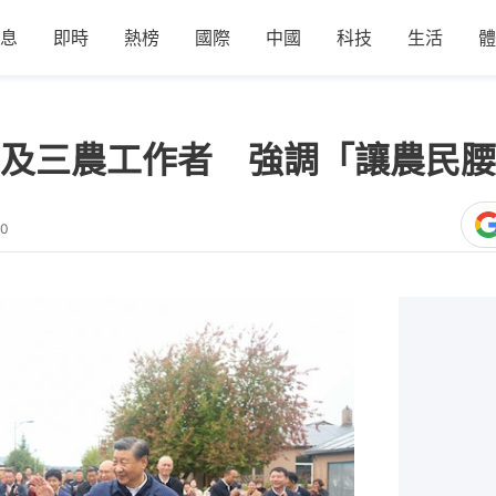
息
即時
熱榜
國際
中國
科技
生活
體
及三農工作者 強調「讓農民腰
40