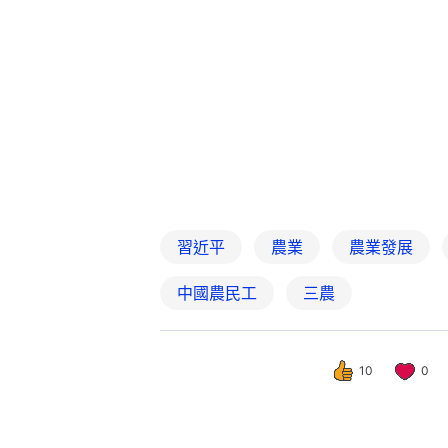
習近平
農業
農業發展
中國農民工
三農
10
0