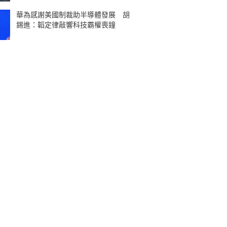
華為感謝美國制裁助半導體發展 胡
錫進：韜定律敲響科技霸權喪鐘