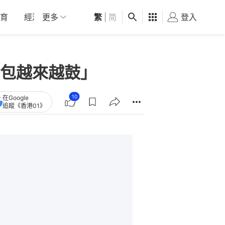
育
經濟
更多
01深圳
繁
觀點
|
简
健康
好食玩飛
登入
女
包越來越鼓」
10
在Google
追蹤《香港01》