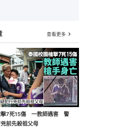
章
查看更多
擊7死15傷 一教師遇害 警
行兇前先殺祖父母