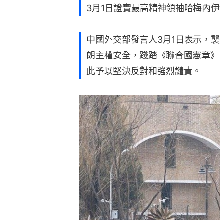
3月1日證實最高精神領袖哈梅內伊（Aya
中國外交部發言人3月1日表示，
朗主權安全，踐踏《聯合國憲章》
此予以堅決反對和強烈譴責。