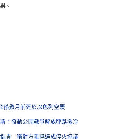
果。
兒孫數月前死於以色列空襲
斯：發動公開戰爭解放耶路撒冷
指責 稱對方阻撓達成停火協議