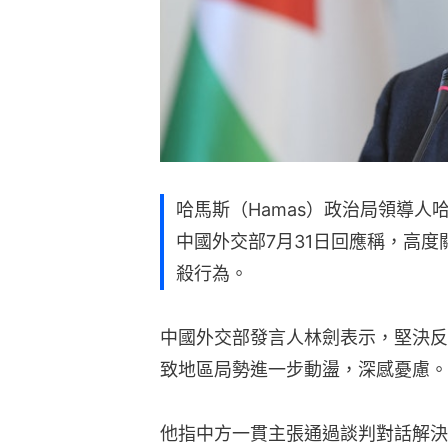
哈馬斯（Hamas）政治局領導人哈尼亞
中國外交部7月31日回應稱，高
殺行為。
中國外交部發言人林劍表示，堅決反
致地區局勢進一步動盪，深感憂慮。
他指中方一貫主張通過談判對話解決