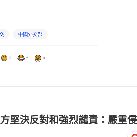
交
中國外交部
2
2
0
方堅決反對和強烈譴責：嚴重侵