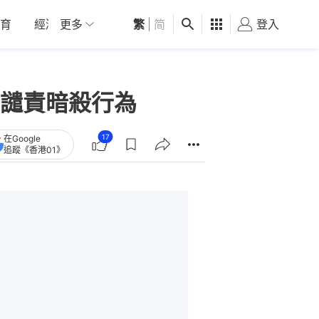
育
經濟
更多
01深圳
繁
觀點
|
简
健康
好食玩飛
登入
女
譴責暗殺行為
17
在Google
追蹤《香港01》