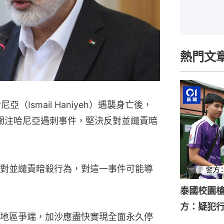
熱門文
（Ismail Haniyeh）遇襲身亡後，
度關注哈尼亞遇刺事件，堅決反對並譴責暗
對並譴責暗殺行為，對這一事件可能導
泰國校園槍
方：疑犯
地區爭端，加沙應盡快實現全面永久停