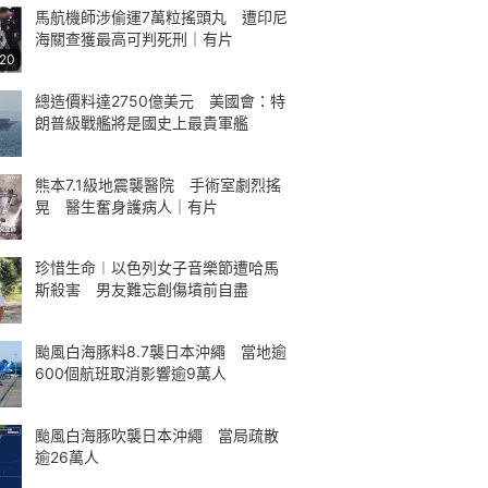
馬航機師涉偷運7萬粒搖頭丸 遭印尼
海關查獲最高可判死刑｜有片
:20
總造價料達2750億美元 美國會：特
朗普級戰艦將是國史上最貴軍艦
熊本7.1級地震襲醫院 手術室劇烈搖
晃 醫生奮身護病人｜有片
珍惜生命︱以色列女子音樂節遭哈馬
斯殺害 男友難忘創傷墳前自盡
颱風白海豚料8.7襲日本沖繩 當地逾
600個航班取消影響逾9萬人
颱風白海豚吹襲日本沖繩 當局疏散
逾26萬人