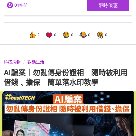
2
0
0
0
0
科技玩物
數碼生活
AI騙案｜勿亂傳身份證相 隨時被利用
借錢﹑擔保 簡單落水印教學