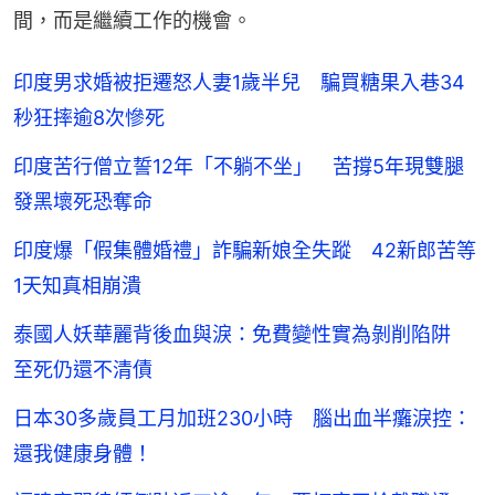
間，而是繼續工作的機會。
印度男求婚被拒遷怒人妻1歲半兒 騙買糖果入巷34
秒狂摔逾8次慘死
印度苦行僧立誓12年「不躺不坐」 苦撐5年現雙腿
發黑壞死恐奪命
印度爆「假集體婚禮」詐騙新娘全失蹤 42新郎苦等
1天知真相崩潰
泰國人妖華麗背後血與淚：免費變性實為剝削陷阱
至死仍還不清債
日本30多歲員工月加班230小時 腦出血半癱淚控：
還我健康身體！