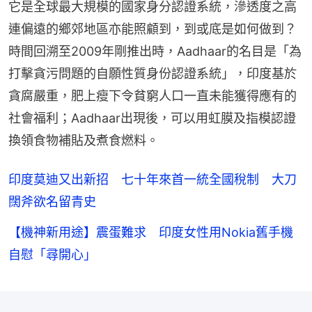
它是全球最大規模的國家身分認證系統，滲透度之高
連偏遠的鄉郊地區亦能照顧到，到或底是如何做到？
時間回溯至2009年剛推出時，Aadhaar的名目是「為
打擊貪污問題的自願性質身份認證系統」，印度基於
貪腐嚴重，肥上瘦下令貧窮人口一直未能獲得應有的
社會福利；Aadhaar出現後，可以用虹膜及指模認證
換領食物補貼及煮食燃料。
印度莫迪又出新招 七十年來首一統全國稅制 大刀
闊斧欲名留青史
【機神新用途】震蛋難求 印度女性用Nokia舊手機
自慰「尋開心」