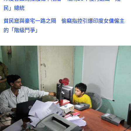
民」總統
貧民窟與豪宅一路之隔 偷竊指控引爆印度女傭僱主
的「階級鬥爭」