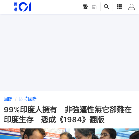
繁
|
简
國際
即時國際
99%印度人擁有 非強逼性無它卻難在
印度生存 恐成《1984》翻版