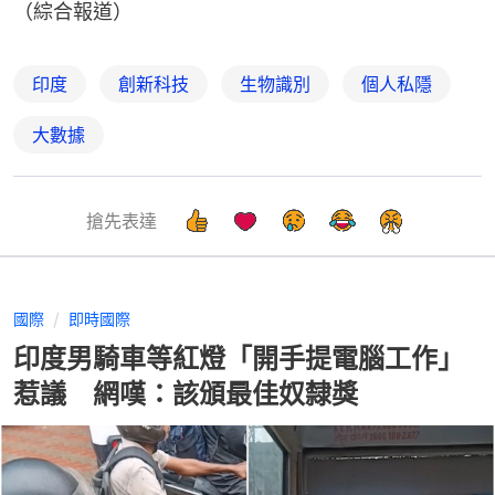
（綜合報道）
印度
創新科技
生物識別
個人私隱
大數據
搶先表達
國際
即時國際
印度男騎車等紅燈「開手提電腦工作」
惹議 網嘆：該頒最佳奴隸獎