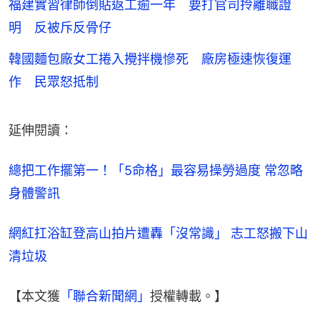
福建實習律師倒貼返工逾一年 要打官司拎離職證
明 反被斥反骨仔
韓國麵包廠女工捲入攪拌機慘死 廠房極速恢復運
作 民眾怒抵制
延伸閱讀：
總把工作擺第一！「5命格」最容易操勞過度 常忽略
身體警訊
網紅扛浴缸登高山拍片遭轟「沒常識」 志工怒搬下山
清垃圾
【本文獲
「聯合新聞網」
授權轉載。】