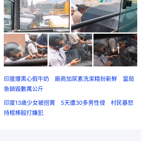
+
1
印度爆黑心假牛奶 廠商加尿素洗潔精扮新鮮 當局
急銷毀數萬公斤
印度13歲少女被拐賣 5天遭30多男性侵 村民暴怒
持棍棒毆打嫌犯