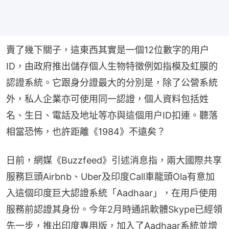
賣了幾下關子，這東西其實是一個12位數字的用户
ID，由政府推出儲存個人生物特徵例如指模及虹膜的
認證系統。它跟身分證最大的分別是，除了公營系統
外，私人企業亦可使用同一認證，個人資料包括姓
名、生日、電話及地址等亦與這個用户ID扣連。聽落
相當恐怖，也許距離《1984》不遠矣？
日前，網媒《Buzzfeed》引述消息指，兩大國際共享
服務巨頭Airbnb、Uber及印度Call車龍頭Ola有意加
入這個印度巨大認證系統「Aadhaar」，在用戶使用
服務前認證其身份。今年2月時通訊軟體Skype已經領
先一步，推出印度專用版，加入了Aadhaar系統並增