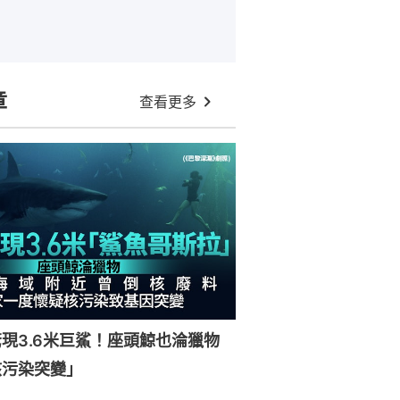
章
查看更多
現3.6米巨鯊！座頭鯨也淪獵物
核污染突變」