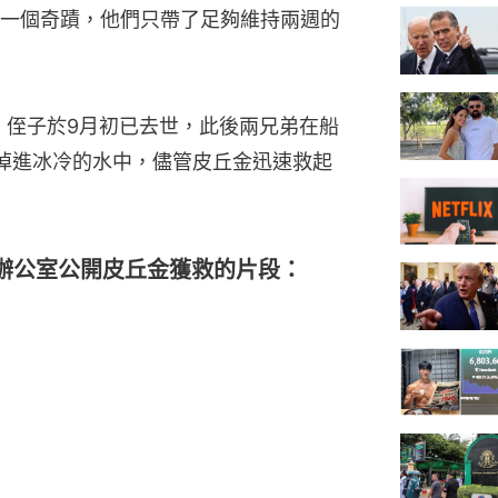
「這是一個奇蹟，他們只帶了足夠維持兩週的
民，侄子於9月初已去世，此後兩兄弟在船
掉進冰冷的水中，儘管皮丘金迅速救起
辦公室公開皮丘金獲救的片段：