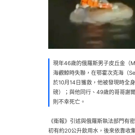
現年46歲的俄羅斯男子皮丘金（Mikh
海觀鯨時失聯，在鄂霍次克海（Sea 
於10月14日獲救，他被發現時全身
磅）；與他同行、49歲的哥哥謝爾蓋（Se
則不幸死亡。
《衛報》引述與俄羅斯執法部門有密切聯
初有約20公升飲用水，後來依靠收