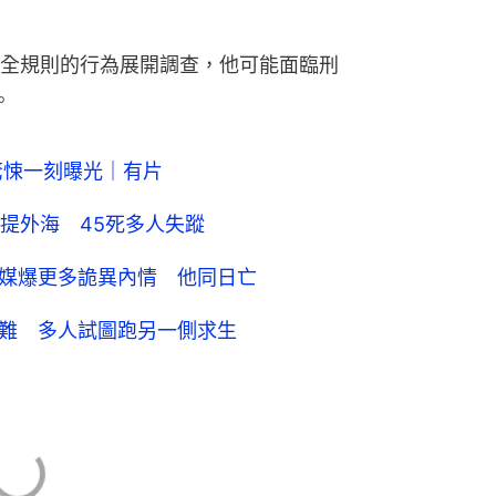
全規則的行為展開調查，他可能面臨刑
。
驚悚一刻曝光｜有片
提外海 45死多人失蹤
死 美媒爆更多詭異內情 他同日亡
7人罹難 多人試圖跑另一側求生