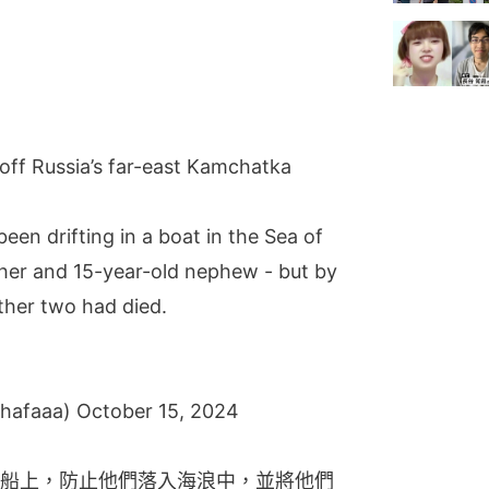
off Russia’s far-east Kamchatka
een drifting in a boat in the Sea of
ther and 15-year-old nephew - but by
ther two had died.
thafaaa)
October 15, 2024
船上，防止他們落入海浪中，並將他們