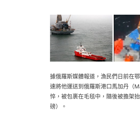
據俄羅斯媒體報道，漁民們日前在鄂
速將他運送到俄羅斯港口馬加丹（Ma
悴，被包裹在毛毯中，隨後被擔架抬走
磅）。