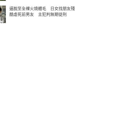
逼脫至全裸火燒體毛 日女找朋友殘
酷虐死前男友 主犯判無期徒刑