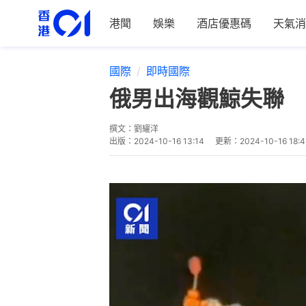
港聞
娛樂
酒店優惠碼
天氣消
國際
即時國際
俄男出海觀鯨失聯 
撰文：
劉耀洋
出版：
2024-10-16 13:14
更新：
2024-10-16 18:4