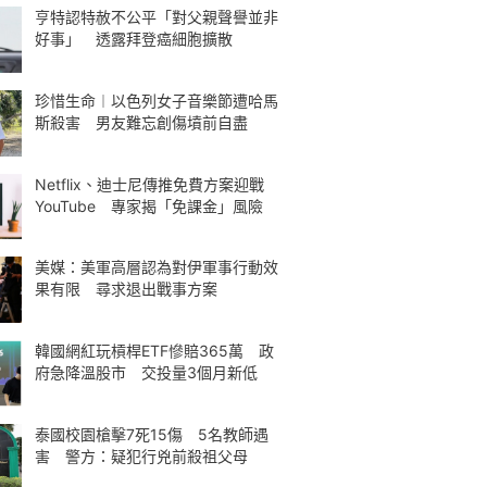
亨特認特赦不公平「對父親聲譽並非
好事」 透露拜登癌細胞擴散
珍惜生命︱以色列女子音樂節遭哈馬
斯殺害 男友難忘創傷墳前自盡
Netflix、迪士尼傳推免費方案迎戰
YouTube 專家揭「免課金」風險
美媒：美軍高層認為對伊軍事行動效
果有限 尋求退出戰事方案
韓國網紅玩槓桿ETF慘賠365萬 政
府急降溫股市 交投量3個月新低
泰國校園槍擊7死15傷 5名教師遇
害 警方：疑犯行兇前殺祖父母