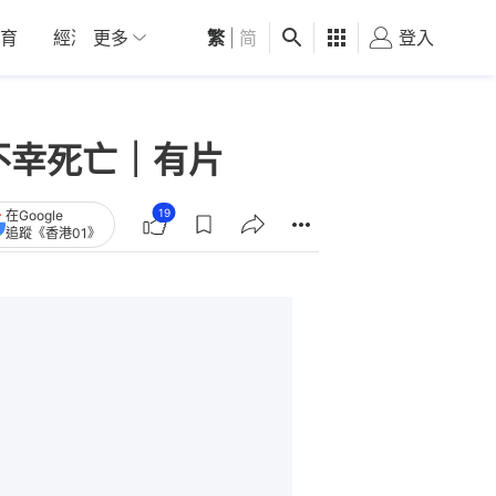
育
經濟
更多
01深圳
繁
觀點
|
简
健康
好食玩飛
登入
女
不幸死亡｜有片
19
在Google
追蹤《香港01》