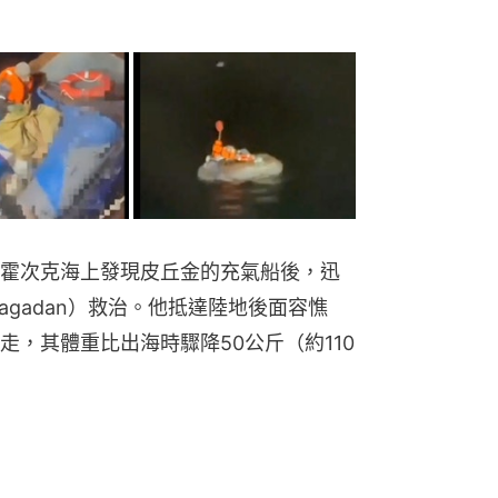
霍次克海上發現皮丘金的充氣船後，迅
gadan）救治。他抵達陸地後面容憔
，其體重比出海時驟降50公斤（約110