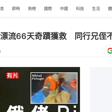
息
即時
熱榜
國際
中國
科技
生活
體
漂流66天奇蹟獲救 同行兄侄
1