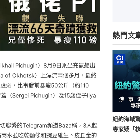
熱門文
ail Pichugin）8月9日乘坐充氣船出
of Okhotsk）上漂流兩個多月，最終
虛弱，比事發前暴瘦50公斤（約110
rgei Pichugin）及15歲侄子Ilya
紐約海域驚
繫的Telegram頻道Baza稱，3人起
專家疑「
集雨水並吃乾麵條和豌豆維生。皮丘金的