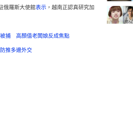
駐俄羅斯大使館
表示
，越南正認真研究加
酒被捕 高顏值老闆娘反成焦點
防推多邊外交