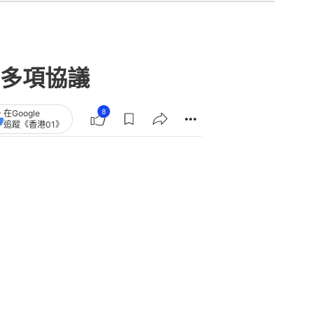
多項協議
8
在Google
追蹤《香港01》