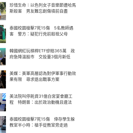
珍惜生命︱以色列女子音樂節遭哈馬
斯殺害 男友難忘創傷墳前自盡
泰國校園槍擊7死15傷 5名教師遇
害 警方：疑犯行兇前殺祖父母
韓國網紅玩槓桿ETF慘賠365萬 政
府急降溫股市 交投量3個月新低
美媒：美軍高層認為對伊軍事行動效
果有限 尋求退出戰事方案
美法院叫停耗資31億白宮宴會廳工
程 特朗普：出於政治動機且違法
泰國校園槍擊7死15傷 倖存學生躲
教室半小時：槍手從教室旁走過