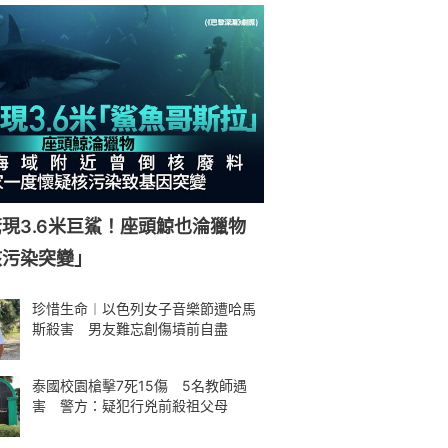
現3.6米巨鯊！座頭鯨也淪獵物
核污染突變」
珍惜生命︱以色列女子音樂節遭哈馬
斯殺害 男友難忘創傷墳前自盡
泰國校園槍擊7死15傷 5名教師遇
害 警方：疑犯行兇前殺祖父母