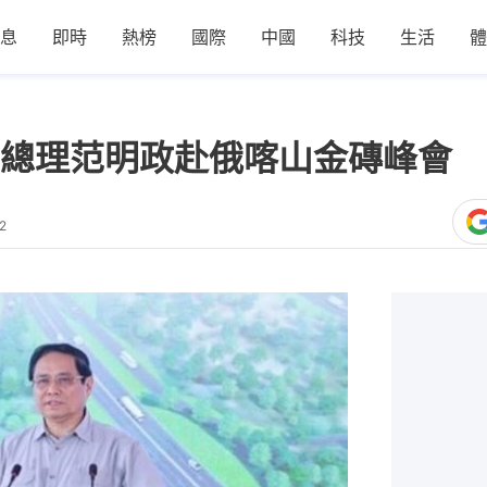
息
即時
熱榜
國際
中國
科技
生活
體
總理范明政赴俄喀山金磚峰會 
2