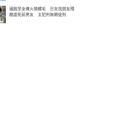
逼脫至全裸火燒體毛 日女找朋友殘
酷虐死前男友 主犯判無期徒刑