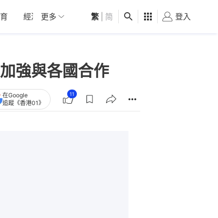
育
經濟
更多
01深圳
繁
觀點
|
简
健康
好食玩飛
登入
女
加強與各國合作
11
在Google
追蹤《香港01》