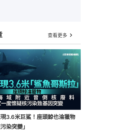
章
查看更多
現3.6米巨鯊！座頭鯨也淪獵物
核污染突變」