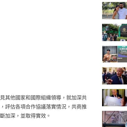
見其他國家和國際組織領導，就加深共
，評估各項合作協議落實情況，共商推
斷加深，並取得實效。