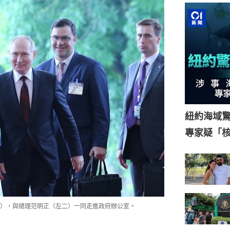
紐約海域驚
專家疑「
），與總理范明正（左二）一同走進政府辦公室。