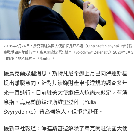
2026年2月24日，烏克蘭駐美國大使斯特凡尼希娜（Olha Stefanishyna）舉行俄
烏戰爭四周年簡報會。烏克蘭總統澤連斯基（Volodymyr Zelensky）2026年8月3
日解除了她的職務。（Reuters）
據烏克蘭媒體消息，斯特凡尼希娜上月已向澤連斯基
提出離職意向，針對其涉嫌財產申報違規的調查多年
來一直進行。目前駐美大使繼任人選尚未敲定，有消
息指，烏克蘭前總理斯維里登科（Yulia 
Svyrydenko）曾為候選人，但拒絕赴任。
據新華社報道，澤連斯基還解除了烏克蘭駐法國大使