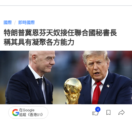
國際
即時國際
特朗普冀恩芬天奴接任聯合國秘書長
稱其具有凝聚各方能力
4
在Google
追蹤《香港01》
撰文：
張涵語