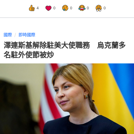
4
0
0
0
0
國際
即時國際
澤連斯基解除駐美大使職務 烏克蘭多
名駐外使節被炒