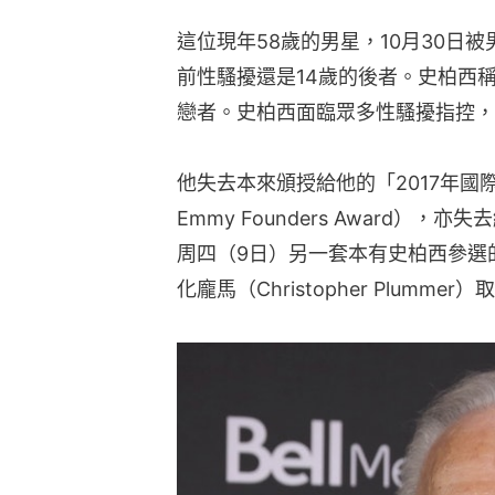
這位現年58歲的男星，10月30日被男星
前性騷擾還是14歲的後者。史柏西
戀者。史柏西面臨眾多性騷擾指控，
他失去本來頒授給他的「2017年國際艾美創始
Emmy Founders Award
周四（9日）另一套本有史柏西參選
化龐馬（Christopher Plummer