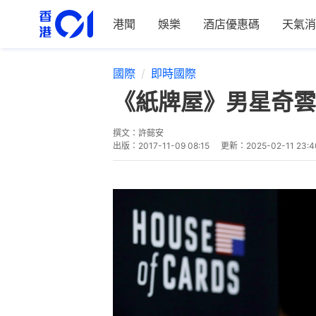
港聞
娛樂
酒店優惠碼
天氣消
國際
即時國際
《紙牌屋》男星奇雲
撰文：
許懿安
出版：
2017-11-09 08:15
更新：
2025-02-11 23:4