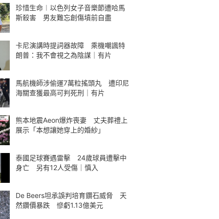
珍惜生命︱以色列女子音樂節遭哈馬
斯殺害 男友難忘創傷墳前自盡
卡尼演講時提詞器故障 乘機嘲諷特
朗普：我不會視之為陰謀｜有片
馬航機師涉偷運7萬粒搖頭丸 遭印尼
海關查獲最高可判死刑｜有片
熊本地震Aeon爆炸喪妻 丈夫葬禮上
展示「本想讓她穿上的婚紗」
泰國足球賽遇雷擊 24歲球員遭擊中
身亡 另有12人受傷｜慎入
De Beers坦承誤判培育鑽石威脅 天
然鑽價暴跌 慘虧1.13億美元