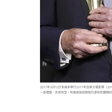
2017年3月12日多倫多舉行2017年加拿大電影獎（2017 
一身禮服，非常有型。有報道指他將取代身陷性醜聞的