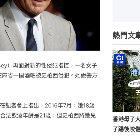
熱門文
pacey）再面對新的性侵犯指控，一名女子
年在麻省一間酒吧被史柏西侵犯。她說警方
uh在記者會上指出，2016年7月，她18歲
合法飲酒年齡是21歲，但史柏西將她兒
香港母子
子踢後咬