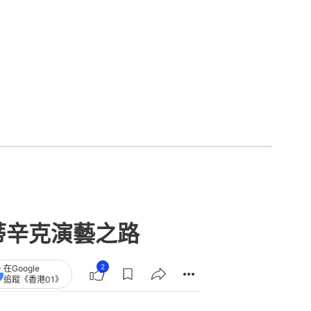
蒂辛克演藝之路
2
在Google
追蹤《香港01》