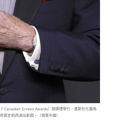
Canadian Screen Awards）頒獎禮舉行，基斯杜化龐馬
奇雲史柏西演出新戲。（視覺中國）