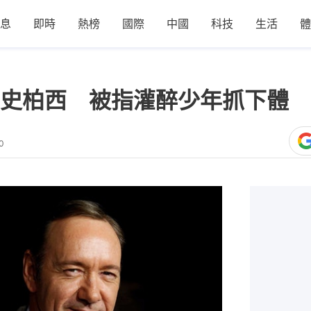
息
即時
熱榜
國際
中國
科技
生活
體
史柏西 被指灌醉少年抓下體 
0