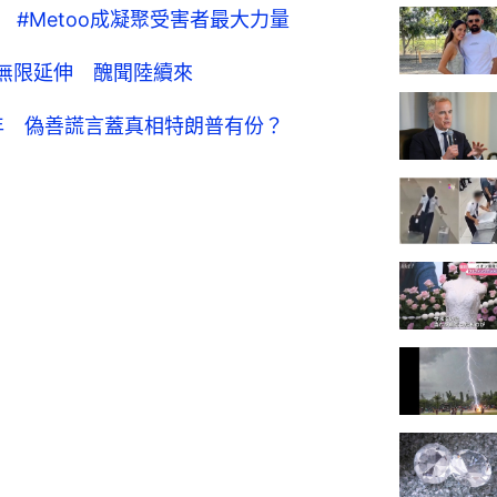
憶 #Metoo成凝聚受害者最大力量
暴無限延伸 醜聞陸續來
年 偽善謊言蓋真相特朗普有份？