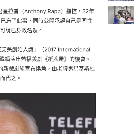
拉普（Anthony Rapp）指控，32年
稱已忘了此事，同時公開承認自己是同性
可說已身敗名裂。
人獎」（2017 International 
），亦失去繼續演出熱播美劇《紙牌屋》的機會。
的新戲劇組宣布換角，由老牌男星基斯杜
）取而代之。