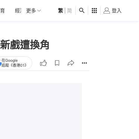
育
經濟
更多
01深圳
繁
觀點
|
简
健康
好食玩飛
登入
女
新戲遭換角
在Google
追蹤《香港01》