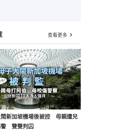
章
查看更多
大鬧新加坡機場後被控 母親遭兒
傷警 雙雙判囚