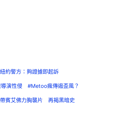
紐約警方：夠證據即起訴
一次遭導演性侵 #Metoo瘋傳遏歪風？
帶賓艾佛力胸襲片 再揭黑暗史