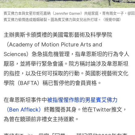
賓艾佛力本與女星珍妮花嘉納（Jennifer Garner）共組家庭，育有兩女一子，卻因
賓艾佛力偷情造成婚姻破裂。圖為賓艾佛力與女兒出外打球。（視覺中國）
主辦奧斯卡頒獎禮的美國電影藝術及科學學院
（Academy of Motion Picture Arts and 
Sciences）急急搞危機管理，指韋恩斯坦的行為令人
厭惡，並將舉行緊急會議。院方稱討論涉及韋恩斯坦
的指控，以及任何可採取的行動。英國影視藝術文化
學院（BAFTA）稱已暫停他的會員資格。
在韋恩斯坦事件中
被指惺惺作態的男星賓艾佛力
（Ben Affleck）
終難獨善其身。他在Twitter推文，
為曾在鏡頭前非禮女主持道歉。