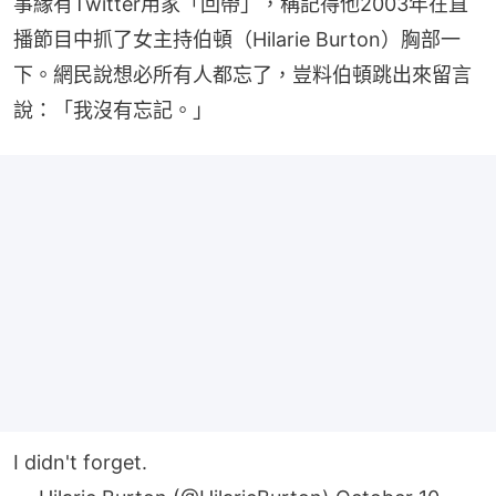
事緣有Twitter用家「回帶」，稱記得他2003年在直
播節目中抓了女主持伯頓（Hilarie Burton）胸部一
下。網民說想必所有人都忘了，豈料伯頓跳出來留言
說：「我沒有忘記。」
I didn't forget.