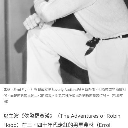
弗林（Errol Flynn）與15歲女星Beverly Aadland發生婚外情，但原來或非兩情相
悅，而是前者霸王硬上弓的結果。圖為弗林準備出外釣魚前整裝待發。（視覺中
國）
以主演《俠盜羅賓漢》（The Adventures of Robin 
Hood）在三、四十年代走紅的男星弗林（Errol 