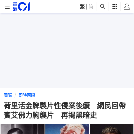
繁
|
简
國際
即時國際
荷里活金牌製片性侵案後續 網民回帶
賓艾佛力胸襲片 再揭黑暗史