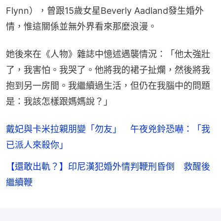
Flynn），曾跟15歲女星Beverly Aadland發生婚外
情，惟這關係並無外界看來那麼浪漫。
她後來在《人物》雜誌中憶述遇襲情況：「他太強壯
了，我害怕。我哭了。他將我的裙子扯爛，然後將我
抱到另一房間。我繼續過生活，但仍在我腦中的問題
是：我該怎樣跟媽媽說？」
戴妃與卡米拉親朋變「勿友」 午夜兇鈴恐嚇：「我
已派人來殺你」
【還敢出軌？】印尼漢犯婚外情判鞭刑昏倒 救醒後
繼續鞭