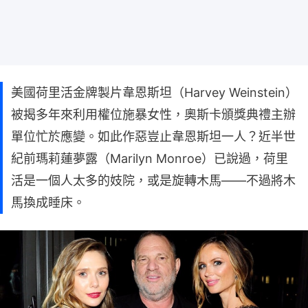
美國荷里活金牌製片韋恩斯坦（Harvey Weinstein）
被揭多年來利用權位施暴女性，奧斯卡頒獎典禮主辦
單位忙於應變。如此作惡豈止韋恩斯坦一人？近半世
紀前瑪莉蓮夢露（Marilyn Monroe）已說過，荷里
活是一個人太多的妓院，或是旋轉木馬——不過將木
馬換成睡床。