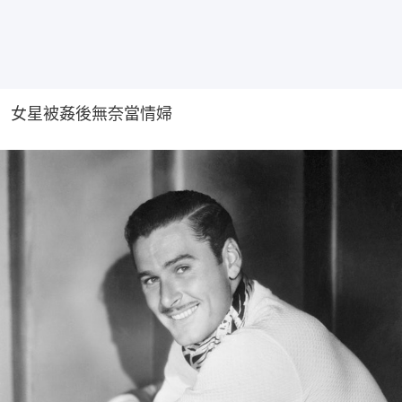
女星被姦後無奈當情婦