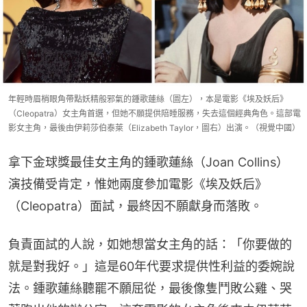
年輕時眉梢眼角帶點妖精般邪氣的鍾歌蓮絲（圖左），本是電影《埃及妖后》
（Cleopatra）女主角首選，但她不願提供陪睡服務，失去這個經典角色。這部電
影女主角，最後由伊莉莎伯泰萊（Elizabeth Taylor，圖右）出演。（視覺中國）
拿下金球獎最佳女主角的鍾歌蓮絲（Joan Collins）
演技備受肯定，惟她兩度參加電影《埃及妖后》
（Cleopatra）面試，最終因不願獻身而落敗。
負責面試的人說，如她想當女主角的話：「你要做的
就是對我好。」這是60年代要求提供性利益的委婉說
法。鍾歌蓮絲聽罷不願屈從，最後像隻鬥敗公雞、哭