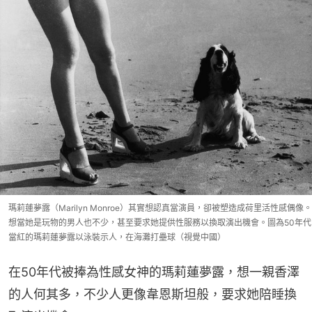
瑪莉蓮夢露（Marilyn Monroe）其實想認真當演員，卻被塑造成荷里活性感偶像。
想當她是玩物的男人也不少，甚至要求她提供性服務以換取演出機會。圖為50年代
當紅的瑪莉蓮夢露以泳裝示人，在海灘打壘球（視覺中國）
在50年代被捧為性感女神的瑪莉蓮夢露，想一親香澤
的人何其多，不少人更像韋恩斯坦般，要求她陪睡換