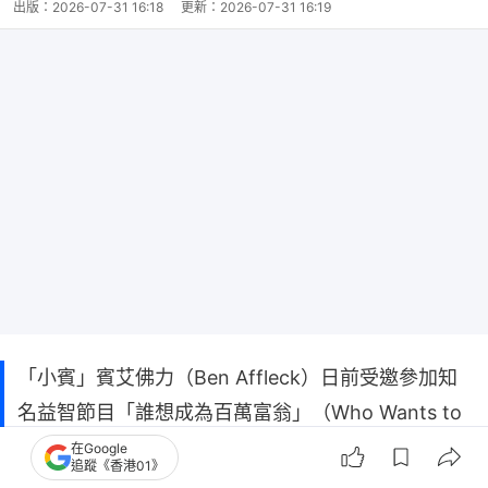
出版：
2026-07-31 16:18
更新：
2026-07-31 16:19
「小賓」賓艾佛力（Ben Affleck）日前受邀參加知
名益智節目「誰想成為百萬富翁」（Who Wants to
Be a Millionaire），與益智節目「Jeopardy!」締造
在Google
追蹤《香港01》
31連霸紀錄的傳奇名將傑米丁（Jamie Ding）聯手，