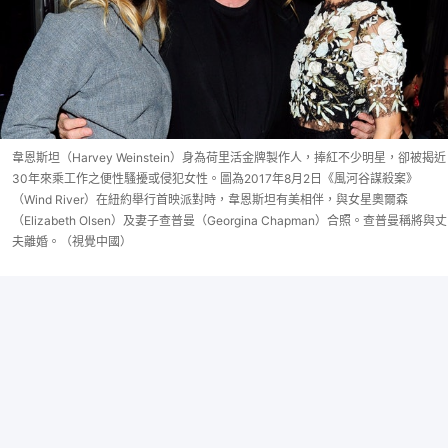
韋恩斯坦（Harvey Weinstein）身為荷里活金牌製作人，捧紅不少明星，卻被揭近
30年來乘工作之便性騷擾或侵犯女性。圖為2017年8月2日《風河谷謀殺案》
（Wind River）在紐約舉行首映派對時，韋恩斯坦有美相伴，與女星奧爾森
（Elizabeth Olsen）及妻子查普曼（Georgina Chapman）合照。查普曼稱將與丈
夫離婚。（視覺中國）