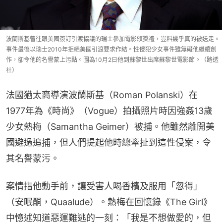
波蘭斯基曾往跟美國簽訂引渡協議的瑞士參加電影頒獎禮，豈料幾乎真的被送走。
事件最後以瑞士2010年拒絕美國引渡要求作結。性侵犯少女事件雖無礙他繼續創
作，卻令他的名譽蒙上污點。圖為10月2日他到蘇黎世出席蘇黎世電影節。（路透
社）
法國猶太裔導演波蘭斯基（Roman Polanski）在
1977年為《時尚》（Vogue）拍攝照片時因強姦13歲
少女熱梅（Samantha Geimer）被捕。他雖然離開美
國避過追捕，但人們提起他時總牽扯到這性侵案，令
其名譽蒙污。
案情指他動手前，讓受害人喝香檳及服用「忽得」
（安眠酮，Quaalude）。熱梅在回憶錄《The Girl》
中憶述知道惡運難逃的一刻：「我是不想做愛的，但