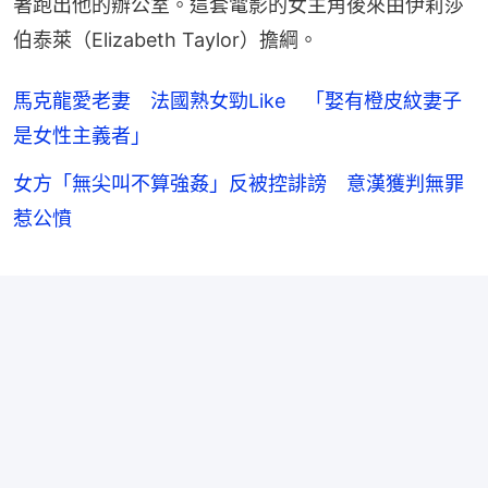
著跑出他的辦公室。這套電影的女主角後來由伊莉莎
伯泰萊（Elizabeth Taylor）擔綱。
馬克龍愛老妻 法國熟女勁Like 「娶有橙皮紋妻子
是女性主義者」
女方「無尖叫不算強姦」反被控誹謗 意漢獲判無罪
惹公憤