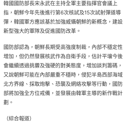
韓國國防部長宋永武在主持全軍主要指揮官會議上
指，朝鮮今年先後進行第6次核試及15次試射彈道導
彈，韓國軍方應該基於加強威懾朝鮮的新概念，建設
新型強大的軍隊及促進國防改革。
國防部認為，朝鮮長期受高強度制裁，內部不穩定性
增加，但仍然發展核武作為自衛手段，估計平壤今後
會繼續透過挑釁及強硬的對美態度，增加談判籌碼，
又說朝鮮可能在內部嚴重不穩時，侵犯半島西部海域
北方界線、採取炮擊、恐襲及網絡攻擊等行動，國防
部將加強全方位戒備，並發展由韓軍主導的新作戰計
劃。
（綜合報道）