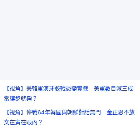
【視角】美韓軍演牙骹戰恐變實戰 美軍數目減三成
當讓步就夠？
【視角】停戰64年韓國與朝鮮對話無門 金正恩不放
文在寅在眼內？