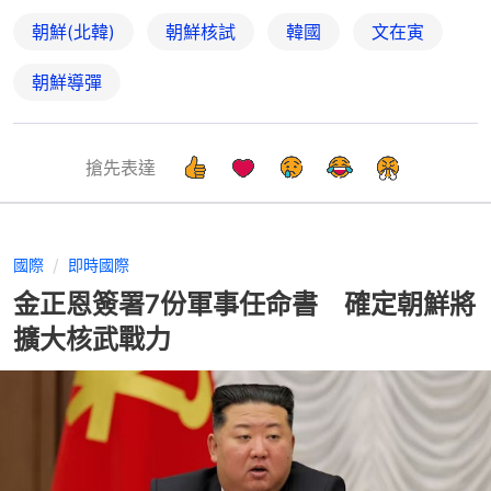
朝鮮(北韓)
朝鮮核試
韓國
文在寅
朝鮮導彈
搶先表達
國際
即時國際
金正恩簽署7份軍事任命書 確定朝鮮將
擴大核武戰力