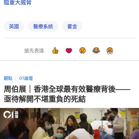
臨重大威脅
英國
醫療系統
霍金
搶先表達
觀點
01論壇
周伯展｜香港全球最有效醫療背後——
亟待解開不堪重負的死結