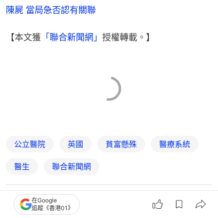
陳屍 當局急否認有關聯
【本文獲
「聯合新聞網」
授權轉載。】
公立醫院
英國
貧富懸殊
醫療系統
醫生
聯合新聞網
在Google
4
0
0
12
3
追蹤《香港01》