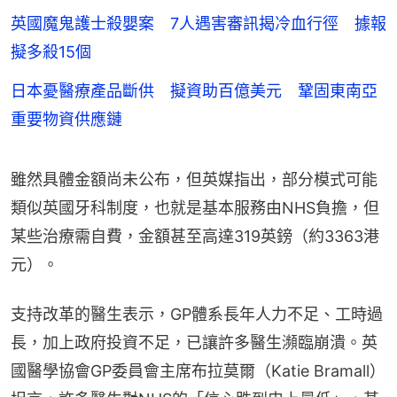
英國魔鬼護士殺嬰案 7人遇害審訊揭冷血行徑 據報
擬多殺15個
日本憂醫療產品斷供 擬資助百億美元 鞏固東南亞
重要物資供應鏈
雖然具體金額尚未公布，但英媒指出，部分模式可能
類似英國牙科制度，也就是基本服務由NHS負擔，但
某些治療需自費，金額甚至高達319英鎊（約3363港
元）。
支持改革的醫生表示，GP體系長年人力不足、工時過
長，加上政府投資不足，已讓許多醫生瀕臨崩潰。英
國醫學協會GP委員會主席布拉莫爾（Katie Bramall）