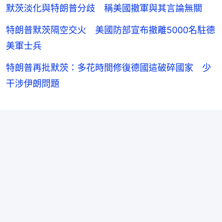
默茨淡化與特朗普分歧 稱美國撤軍與其言論無關
特朗普默茨隔空交火 美國防部宣布撤離5000名駐德
美軍士兵
特朗普再批默茨：多花時間修復德國這破碎國家 少
干涉伊朗問題