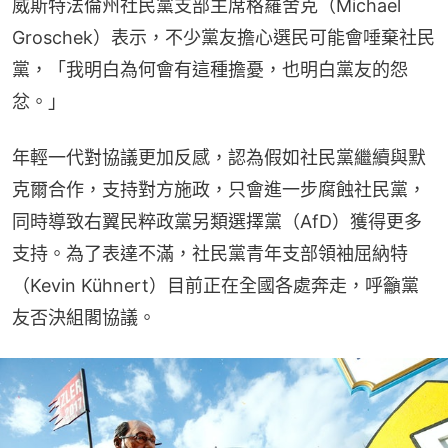
威斯特法倫州社民黨支部主席格羅舍克（Michael 
Groschek）表示，不少黨友擔心選民可能會唾棄社民
黨，「我明白為何會有這種擔憂，也明白黨友的怨
忿。」
年輕一代對協議更加反感，認為假如社民黨繼續與默
克爾合作，支持對方施政，只會進一步腐蝕社民黨，
同時導致右翼民粹政黨另類選擇黨（AfD）獲得更多
支持。為了表達不滿，社民黨青年支部領袖屈納特
（Kevin Kühnert）目前正在全國各處奔走，呼籲黨
友否決組閣協議。