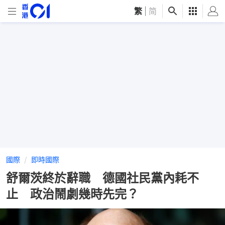
繁
|
简
國際
即時國際
舒爾茨終於辭職 德國社民黨內耗不
止 政治鬧劇幾時先完？