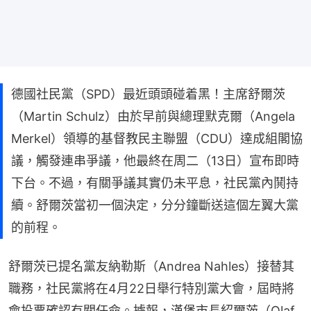
德國社民黨（SPD）最近頭頭碰着黑！主席舒爾茨
（Martin Schulz）由於早前與總理默克爾（Angela
Merkel）領導的基督教民主聯盟（CDU）達成組閣協
議，觸發連串爭議，他最終在周二（13日）宣布即時
下台。不過，有關爭議其實仍未平息，社民黨內鬨持
續。舒爾茨當初一個決定，分分鐘斷送這個左翼大黨
的前程。
舒爾茨已提名黨友納勒斯（Andrea Nahles）接替其
職務，社民黨將在4月22日舉行特別黨大會，屆時將
會投票確認有關任命。據報，漢堡市長紹爾茨（Olaf 