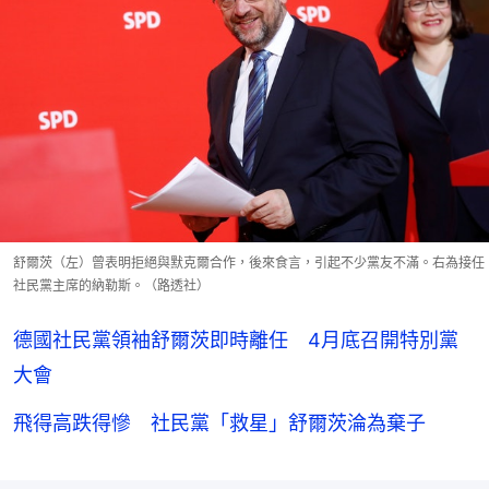
舒爾茨（左）曾表明拒絕與默克爾合作，後來食言，引起不少黨友不滿。右為接任
社民黨主席的納勒斯。（路透社）
德國社民黨領袖舒爾茨即時離任 4月底召開特別黨
大會
飛得高跌得慘 社民黨「救星」舒爾茨淪為棄子