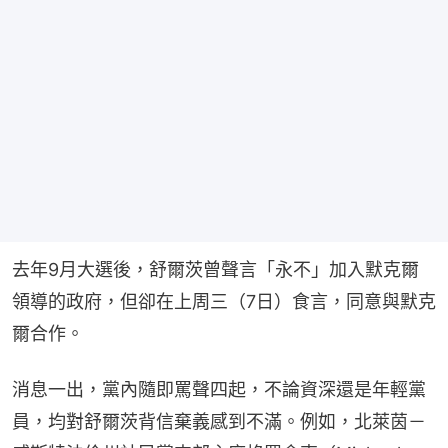
去年9月大選後，舒爾茨曾聲言「永不」加入默克爾
領導的政府，但卻在上周三（7日）食言，同意與默克
爾合作。
消息一出，黨內隨即罵聲四起，不論資深還是年輕黨
員，均對舒爾茨背信棄義感到不滿。例如，北萊茵－