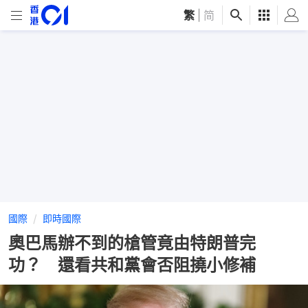
繁
|
简
國際
即時國際
奧巴馬辦不到的槍管竟由特朗普完
功？ 還看共和黨會否阻撓小修補