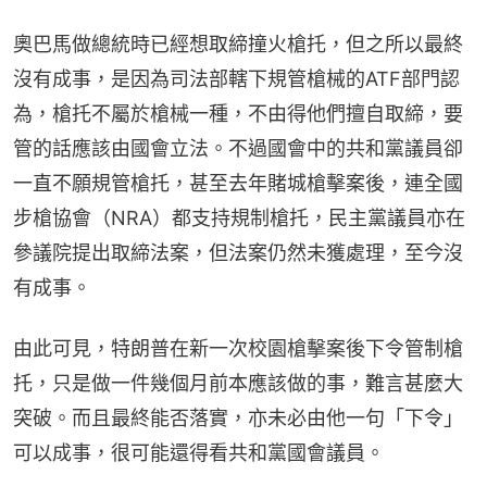
奧巴馬做總統時已經想取締撞火槍托，但之所以最終
沒有成事，是因為司法部轄下規管槍械的ATF部門認
為，槍托不屬於槍械一種，不由得他們擅自取締，要
管的話應該由國會立法。不過國會中的共和黨議員卻
一直不願規管槍托，甚至去年賭城槍擊案後，連全國
步槍協會（NRA）都支持規制槍托，民主黨議員亦在
參議院提出取締法案，但法案仍然未獲處理，至今沒
有成事。
由此可見，特朗普在新一次校園槍擊案後下令管制槍
托，只是做一件幾個月前本應該做的事，難言甚麼大
突破。而且最終能否落實，亦未必由他一句「下令」
可以成事，很可能還得看共和黨國會議員。