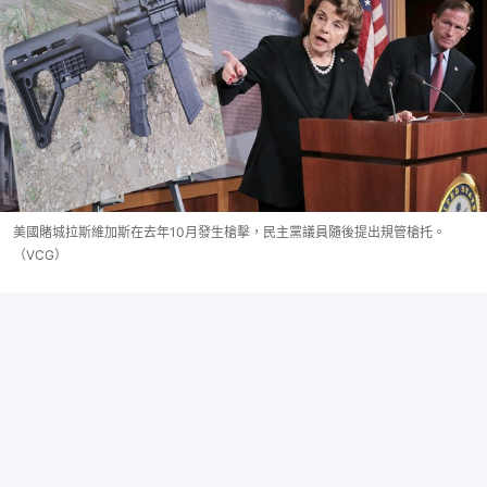
美國賭城拉斯維加斯在去年10月發生槍擊，民主黨議員隨後提出規管槍托。
（VCG）