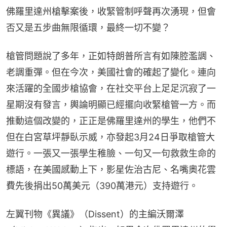
佛羅里達州槍擊案後，收緊管制呼聲再次湧現，但會
否又是五步曲無限循環，最終一切不變？
槍管問題說了多年，正如特朗普所言有如陳腔濫調、
老調重彈。但在今次，美國社會的確起了變化。連向
來活躍的全國步槍協會，在社交平台上足足沉寂了一
星期沒有發言，輿論明顯已經擺向收緊槍管一方。而
推動這個改變的，正正是佛羅里達州的學生，他們不
但在白宮草坪靜臥示威，亦發起3月24日爭取槍管大
遊行。一張又一張學生稚臉、一句又一句救救生命的
標語，在美國感動上下，影星佐治古尼、名嘴奧花雲
費先後捐出50萬美元（390萬港元）支持遊行。
左翼刊物《異議》（Dissent）的主編沃爾澤