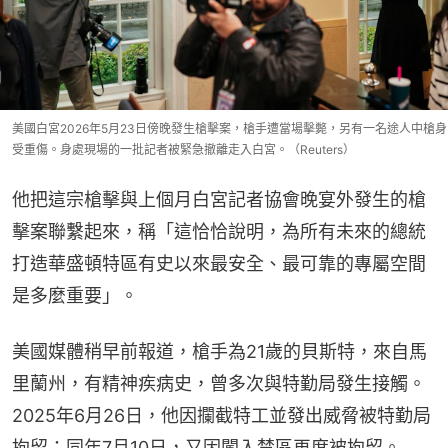
美國白宮2026年5月23日傍晚發生槍擊案，槍手遭當場擊斃，另有一名途人中槍身
受重傷。身處現場的一批記者被緊急撤離走入白宮。（Reuters）
他把這宗槍擊與上個月白宮記者協會晚宴外發生的槍
擊案聯繫起來，稱「這恰恰說明，為所有未來的總統
打造華盛頓特區有史以來最安全、最可靠的專屬空間
是多麼重要」。
美國媒體稍早前報道，槍手為21歲的貝斯特，來自馬
里蘭州，有精神疾病史，曾多次與特勤局發生接觸。
2025年6月26日，他因攔截特工並發出威脅被特勤局
拘留；同年7月10日，又因闖入禁區再度被拘留。