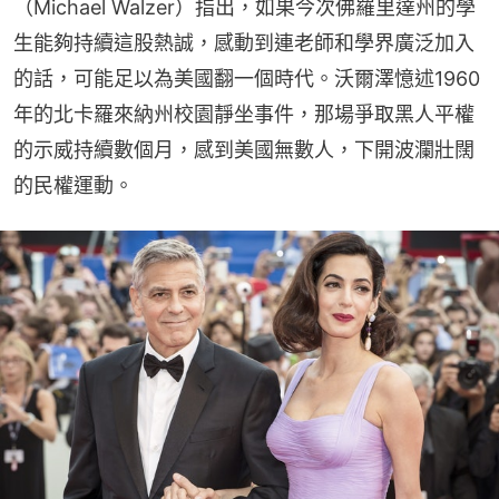
（Michael Walzer）指出，如果今次佛羅里達州的學
生能夠持續這股熱誠，感動到連老師和學界廣泛加入
的話，可能足以為美國翻一個時代。沃爾澤憶述1960
年的北卡羅來納州校園靜坐事件，那場爭取黑人平權
的示威持續數個月，感到美國無數人，下開波瀾壯闊
的民權運動。