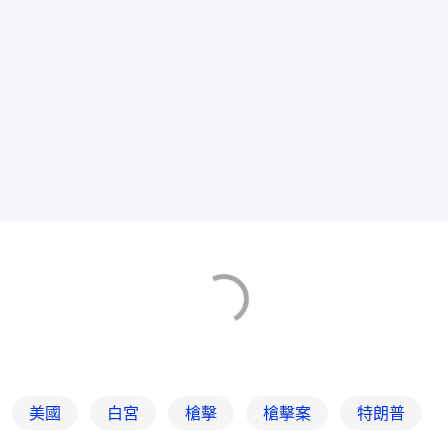
美國
白宮
槍擊
槍擊案
特朗普