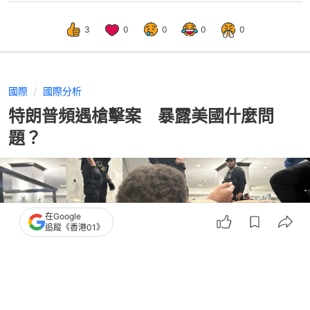
3
0
0
0
0
國際
國際分析
特朗普頻遇槍擊案 暴露美國什麼問
題？
在Google
追蹤《香港01》