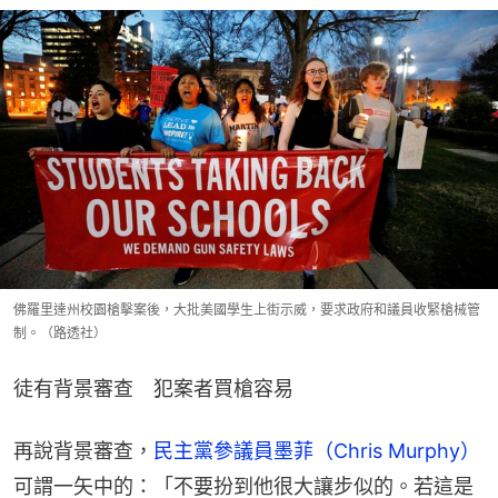
佛羅里達州校園槍擊案後，大批美國學生上街示威，要求政府和議員收緊槍械管
制。（路透社）
徒有背景審查　犯案者買槍容易
再說背景審查，
民主黨參議員墨菲（Chris Murphy）
可謂一矢中的：「不要扮到他很大讓步似的。若這是