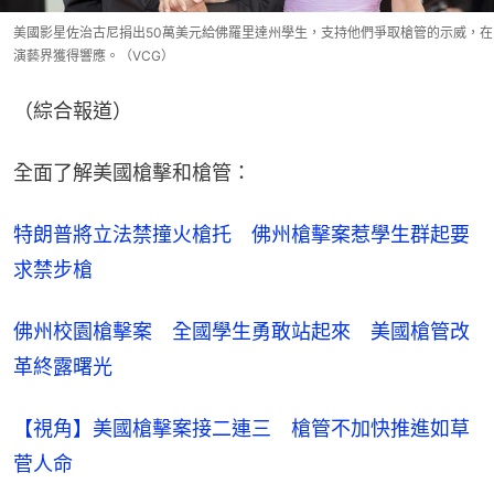
美國影星佐治古尼捐出50萬美元給佛羅里達州學生，支持他們爭取槍管的示威，在
演藝界獲得響應。（VCG）
（綜合報道）
全面了解美國槍擊和槍管：
特朗普將立法禁撞火槍托　佛州槍擊案惹學生群起要
求禁步槍
佛州校園槍擊案　全國學生勇敢站起來　美國槍管改
革終露曙光
【視角】美國槍擊案接二連三　槍管不加快推進如草
菅人命