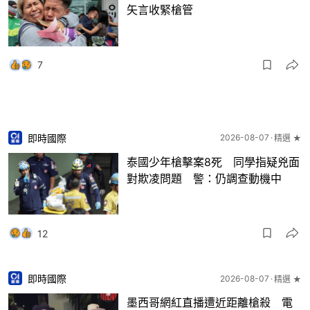
矢言收緊槍管
7
即時國際
2026-08-07
精選 ★
泰國少年槍擊案8死 同學指疑兇面
對欺凌問題 警：仍調查動機中
12
即時國際
2026-08-07
精選 ★
墨西哥網紅直播遭近距離槍殺 電