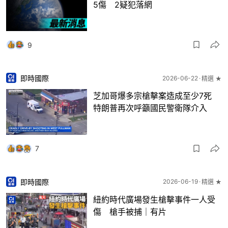
5傷 2疑犯落網
9
即時國際
2026-06-22
精選 ★
芝加哥爆多宗槍擊案造成至少7死
特朗普再次呼籲國民警衛隊介入
7
即時國際
2026-06-19
精選 ★
紐約時代廣場發生槍擊事件一人受
傷 槍手被捕｜有片