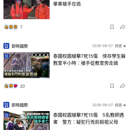
單車槍手在逃
7
即時國際
2026-08-07
精選 ★
泰國校園槍擊7死15傷 倖存學生躲
教室半小時：槍手從教室旁走過
20
即時國際
2026-08-07
精選 ★
泰國校園槍擊7死15傷 5名教師遇
害 警方：疑犯行兇前殺祖父母