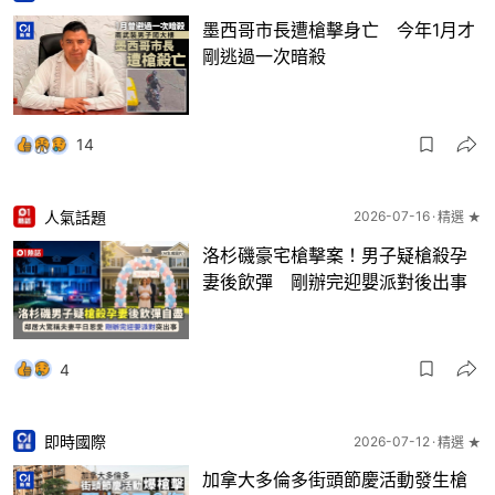
墨西哥市長遭槍擊身亡 今年1月才
剛逃過一次暗殺
14
人氣話題
2026-07-16
精選 ★
洛杉磯豪宅槍擊案！男子疑槍殺孕
妻後飲彈 剛辦完迎嬰派對後出事
4
即時國際
2026-07-12
精選 ★
加拿大多倫多街頭節慶活動發生槍