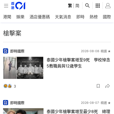
繁
|
简
港聞
娛樂
酒店優惠碼
天氣消息
即時
熱榜
國際
槍擊案
即時國際
2026-08-08
精選 ★
泰國少年槍擊案增至9死 學校悼念
5教職員與12歲學生
3
即時國際
2026-08-07
精選 ★
泰國少年槍擊案增至最少8死 總理