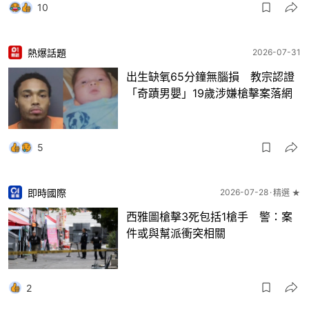
10
熱爆話題
2026-07-31
出生缺氧65分鐘無腦損 教宗認證
「奇蹟男嬰」19歲涉嫌槍擊案落網
5
即時國際
2026-07-28
精選 ★
西雅圖槍擊3死包括1槍手 警：案
件或與幫派衝突相關
2