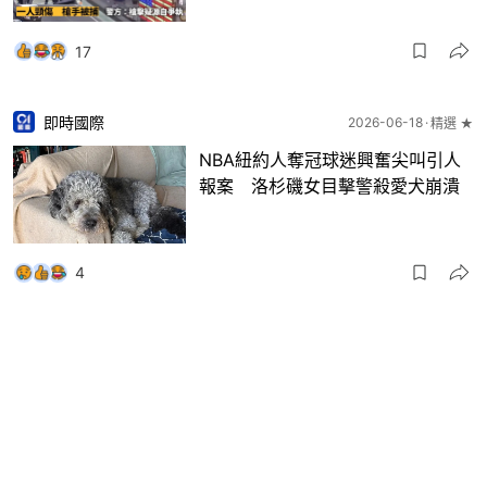
17
即時國際
2026-06-18
精選 ★
NBA紐約人奪冠球迷興奮尖叫引人
報案 洛杉磯女目擊警殺愛犬崩潰
4
即時國際
2026-06-10
精選 ★
南非約翰內斯堡市郊槍擊案 槍手
瘋狂掃射至少12死9傷 警方搜捕