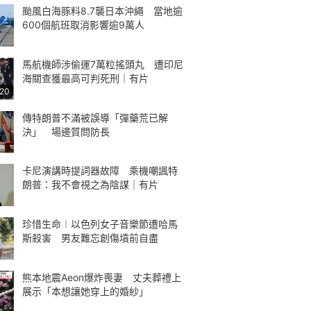
颱風白海豚料8.7襲日本沖繩 當地逾
600個航班取消影響逾9萬人
馬航機師涉偷運7萬粒搖頭丸 遭印尼
海關查獲最高可判死刑｜有片
:20
傳特朗普不滿被誤導「彈藥荒已解
決」 場邊質問防長
卡尼演講時提詞器故障 乘機嘲諷特
朗普：我不會視之為陰謀｜有片
珍惜生命︱以色列女子音樂節遭哈馬
斯殺害 男友難忘創傷墳前自盡
熊本地震Aeon爆炸喪妻 丈夫葬禮上
展示「本想讓她穿上的婚紗」