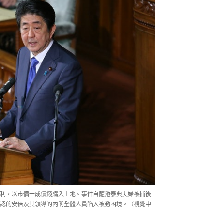
利，以市價一成價錢購入土地。事件自籠池泰典夫婦被捕後
認的安倍及其領導的內閣全體人員陷入被動困境。（視覺中