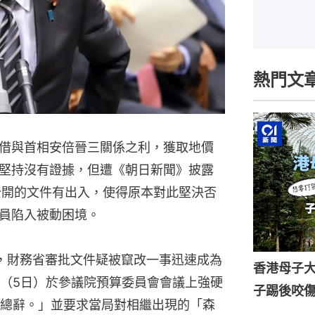
熱門文
借與首相安倍晉三關係之利，獲取地價
堅持沒有證據，但遭《朝日新聞》披露
年公開的文件有出入，使得原本對此堅決否
員陷入被動困境。
，財務省審批文件疑被竄改一事迅速成為
香港母子
（5日）於參議院預算委員會會議上強硬
子踢後咬
總辭。」並要求當局對相繼出現的「森