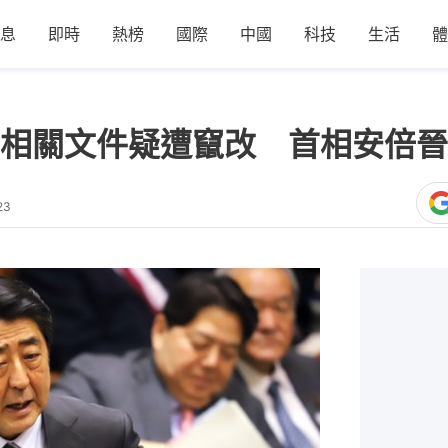
息
即時
熱榜
國際
中國
科技
生活
體
相關文件疑遭竄改 首相安倍晉
23