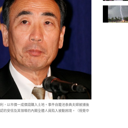
利，以市價一成價錢購入土地。事件自籠池泰典夫婦被捕後
認的安倍及其領導的內閣全體人員陷入被動困境。（視覺中