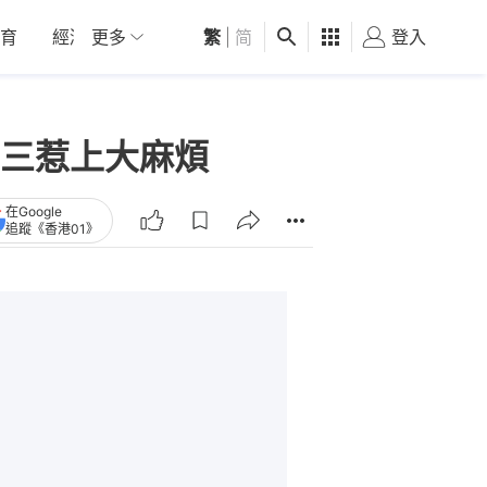
育
經濟
更多
01深圳
繁
觀點
|
简
健康
好食玩飛
登入
女
三惹上大麻煩
在Google
追蹤《香港01》