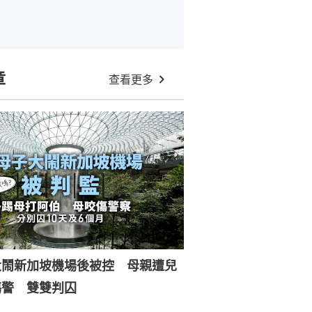
章
查看更多
大鬧新加坡機場後被控 母親遭兒
傷警 雙雙判囚