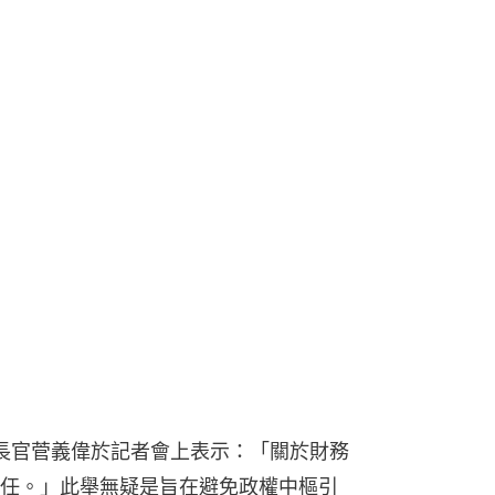
長官菅義偉於記者會上表示：「關於財務
任。」此舉無疑是旨在避免政權中樞引