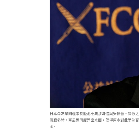
日本森友學園理事長籠池泰典涉嫌借與安倍晉三關係之
沉寂多時，至最近再度浮出水面，使得原本對此堅決否
國）