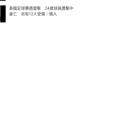
泰國足球賽遇雷擊 24歲球員遭擊中
身亡 另有12人受傷｜慎入