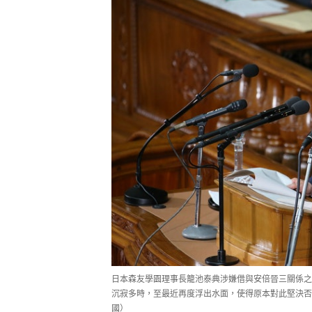
日本森友學園理事長籠池泰典涉嫌借與安倍晉三關係之
沉寂多時，至最近再度浮出水面，使得原本對此堅決否
國）