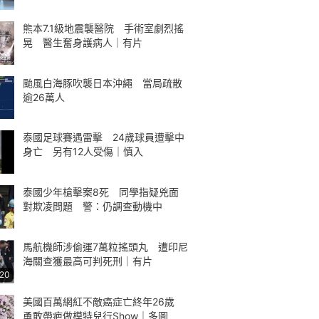
熊本7.1級地震襲醫院 手術室劇烈搖
晃 醫生奮身護病人｜有片
颱風白海豚吹襲日本沖繩 當局疏散
逾26萬人
泰國足球賽遇雷擊 24歲球員遭擊中
身亡 另有12人受傷｜慎入
泰國少年槍擊案8死 同學指疑兇面
對欺凌問題 警：仍調查動機中
馬航機師涉偷運7萬粒搖頭丸 遭印尼
海關查獲最高可判死刑｜有片
:20
美國百萬網紅不敵癌症亡終年26歲
勇敢帶疤做模特兒行Show｜多圖