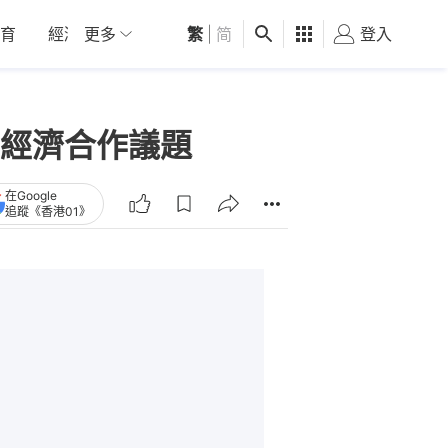
育
經濟
更多
01深圳
繁
觀點
|
简
健康
好食玩飛
登入
女
經濟合作議題
在Google
追蹤《香港01》