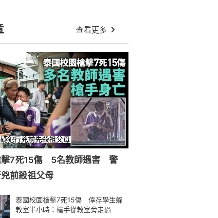
章
查看更多
擊7死15傷 5名教師遇害 警
行兇前殺祖父母
泰國校園槍擊7死15傷 倖存學生躲
教室半小時：槍手從教室旁走過