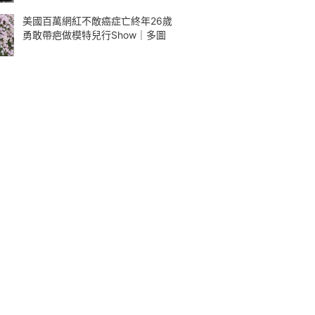
美國百萬網紅不敵癌症亡終年26歲
勇敢帶疤做模特兒行Show｜多圖