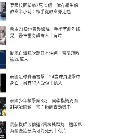
泰國校園槍擊7死15傷 倖存學生躲
教室半小時：槍手從教室旁走過
熊本7.1級地震襲醫院 手術室劇烈搖
晃 醫生奮身護病人｜有片
颱風白海豚吹襲日本沖繩 當局疏散
逾26萬人
泰國足球賽遇雷擊 24歲球員遭擊中
身亡 另有12人受傷｜慎入
泰國少年槍擊案8死 同學指疑兇面
對欺凌問題 警：仍調查動機中
馬航機師涉偷運7萬粒搖頭丸 遭印尼
海關查獲最高可判死刑｜有片
:20