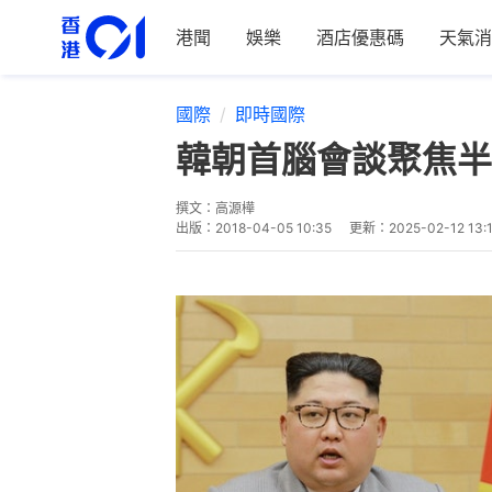
港聞
娛樂
酒店優惠碼
天氣消
國際
即時國際
韓朝首腦會談聚焦半
撰文：
高源樺
出版：
2018-04-05 10:35
更新：
2025-02-12 13: