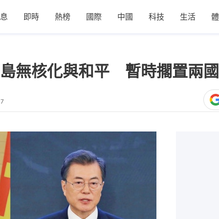
息
即時
熱榜
國際
中國
科技
生活
體
島無核化與和平 暫時擱置兩國
17