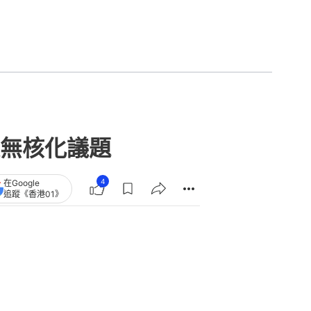
無核化議題
4
在Google
追蹤《香港01》