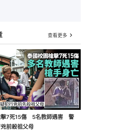
章
查看更多
擊7死15傷 5名教師遇害 警
行兇前殺祖父母