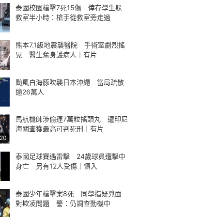
泰國校園槍擊7死15傷 倖存學生躲
教室半小時：槍手從教室旁走過
熊本7.1級地震襲醫院 手術室劇烈搖
晃 醫生奮身護病人｜有片
颱風白海豚吹襲日本沖繩 當局疏散
逾26萬人
馬航機師涉偷運7萬粒搖頭丸 遭印尼
海關查獲最高可判死刑｜有片
:20
泰國足球賽遇雷擊 24歲球員遭擊中
身亡 另有12人受傷｜慎入
泰國少年槍擊案8死 同學指疑兇面
對欺凌問題 警：仍調查動機中