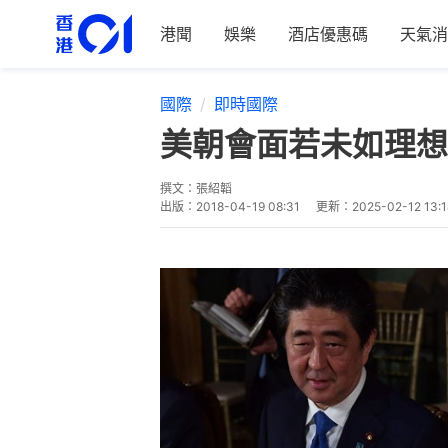
港聞
娛樂
酒店優惠碼
天氣消
國際
即時國際
美朝會面若未如理想
撰文：
張紹韜
出版：
2018-04-19 08:31
更新：
2025-02-12 13: