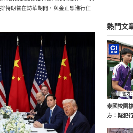
排特朗普在訪華期間，與金正恩進行任
熱門文
泰國校園槍
方：疑犯