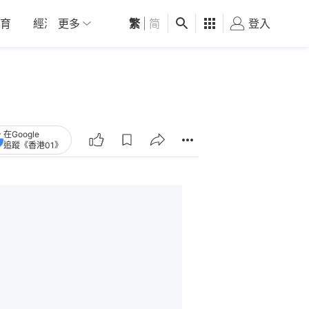
育
經濟
更多
01深圳
繁
觀點
|
简
健康
好食玩飛
登入
女
在Google
追蹤《香港01》