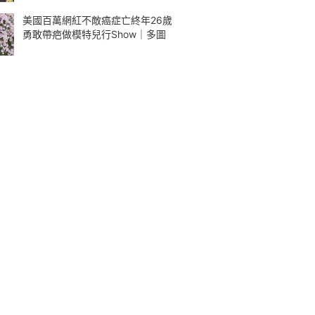
美國百萬網紅不敵癌症亡終年26歲
勇敢帶疤做模特兒行Show｜多圖