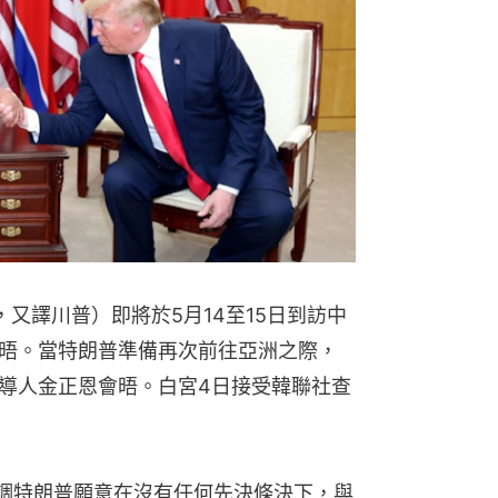
mp，又譯川普）即將於5月14至15日到訪中
晤。當特朗普準備再次前往亞洲之際，
導人金正恩會晤。白宮4日接受韓聯社查
調特朗普願意在沒有任何先決條決下，與