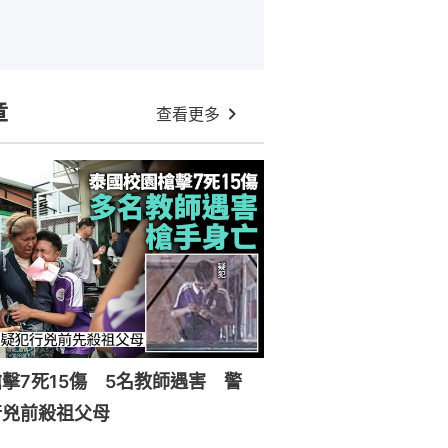
章
查看更多
擊7死15傷 5名教師遇害 警
行兇前殺祖父母