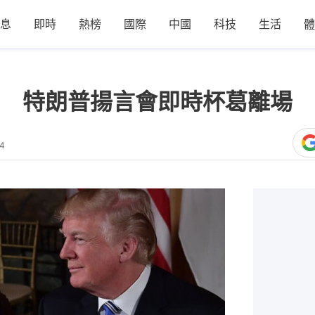
息
即時
熱榜
國際
中國
科技
生活
體
 特朗普揚言會即時杯葛離場
14