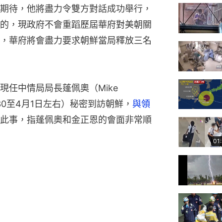
期待，他將盡力令雙方對話成功舉行，
的，現政府不會重蹈歷屆華府對美朝關
，華府將會盡力要求朝鮮當局釋放三名
任中情局局長蓬佩奧（Mike 
30至4月1日左右）秘密到訪朝鮮，
與領
此事，指蓬佩奧和金正恩的會面非常順
01