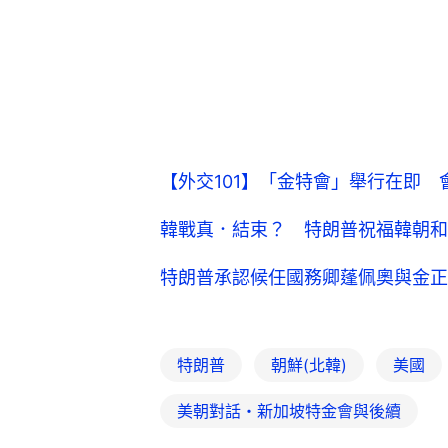
【外交101】「金特會」舉行在即
韓戰真．結束？ 特朗普祝福韓朝和
特朗普承認候任國務卿蓬佩奧與金正
特朗普
朝鮮(北韓)
美國
美朝對話・新加坡特金會與後續