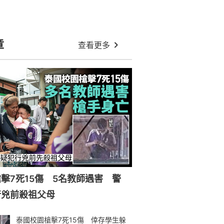
章
查看更多
擊7死15傷 5名教師遇害 警
行兇前殺祖父母
泰國校園槍擊7死15傷 倖存學生躲