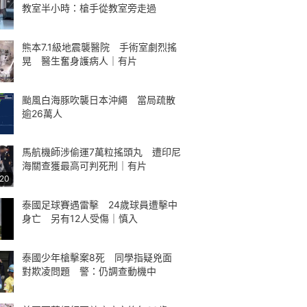
教室半小時：槍手從教室旁走過
熊本7.1級地震襲醫院 手術室劇烈搖
晃 醫生奮身護病人｜有片
颱風白海豚吹襲日本沖繩 當局疏散
逾26萬人
馬航機師涉偷運7萬粒搖頭丸 遭印尼
海關查獲最高可判死刑｜有片
:20
泰國足球賽遇雷擊 24歲球員遭擊中
身亡 另有12人受傷｜慎入
泰國少年槍擊案8死 同學指疑兇面
對欺凌問題 警：仍調查動機中