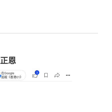
正恩
3
在Google
追蹤《香港01》