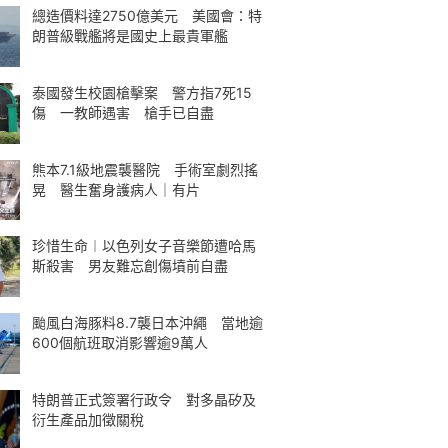
總造價料達2750億美元 美國會：特
朗普級戰艦將是國史上最貴軍艦
泰國發生校園槍擊案 警方指7死15
傷 一教師遇害 槍手已自盡
熊本7.1級地震襲醫院 手術室劇烈搖
晃 醫生奮身護病人｜有片
珍惜生命︱以色列女子音樂節遭哈馬
斯殺害 男友難忘創傷墳前自盡
颱風白海豚料8.7襲日本沖繩 當地逾
600個航班取消影響逾9萬人
特朗普正式簽署行政令 對多晶矽及
衍生產品加徵關稅