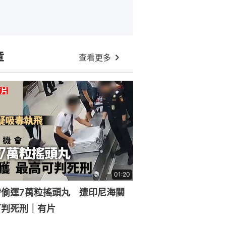
章
查看更多
01:20
涉偷運7萬粒搖頭丸 遭印尼海關
可判死刑｜有片