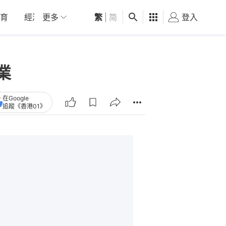
育
經濟
更多
01深圳
繁
觀點
|
简
健康
好食玩飛
登入
女
業
在Google
追蹤《香港01》