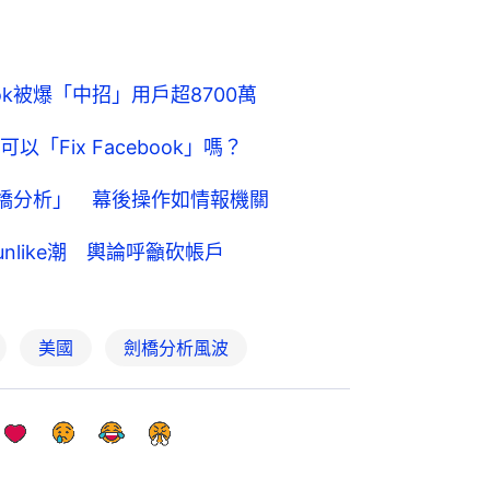
ok被爆「中招」用戶超8700萬
Fix Facebook」嗎？
「劍橋分析」 幕後操作如情報機關
unlike潮 輿論呼籲砍帳戶
美國
劍橋分析風波