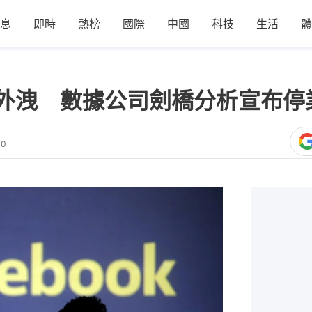
息
即時
熱榜
國際
中國
科技
生活
體
資料外洩 數據公司劍橋分析宣布停
10