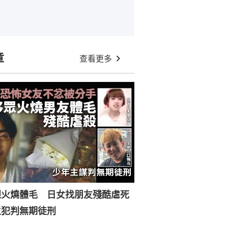
章
查看更多
裸火燒體毛 日女找朋友殘酷虐死
主犯判無期徒刑