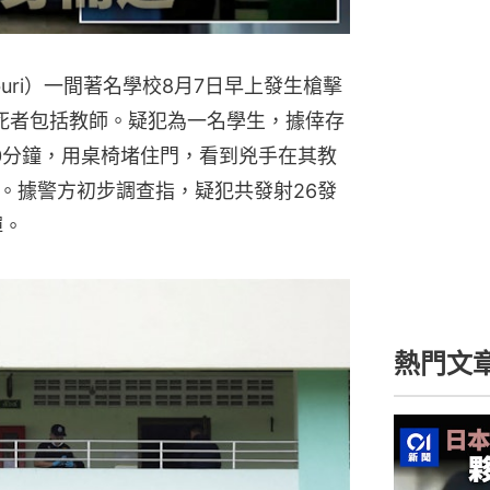
buri）一間著名學校8月7日早上發生槍擊
，死者包括教師。疑犯為一名學生，據倖存
0分鐘，用桌椅堵住門，看到兇手在其教
。據警方初步調查指，疑犯共發射26發
彈。
熱門文