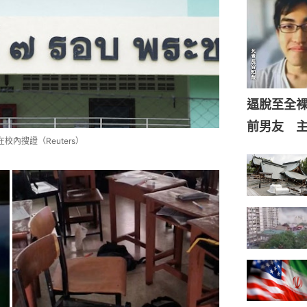
逼脫至全
前男友 
內搜證（Reuters）