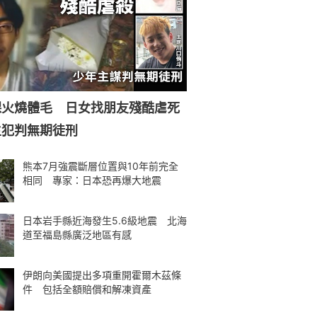
裸火燒體毛 日女找朋友殘酷虐死
主犯判無期徒刑
熊本7月強震斷層位置與10年前完全
相同 專家：日本恐再爆大地震
日本岩手縣近海發生5.6級地震 北海
道至福島縣廣泛地區有感
伊朗向美國提出多項重開霍爾木茲條
件 包括全額賠償和解凍資產