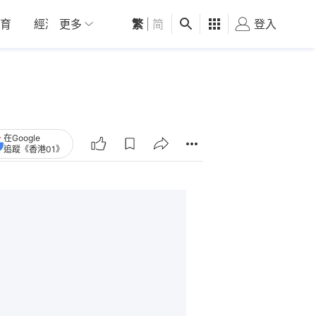
育
經濟
更多
01深圳
繁
觀點
|
简
健康
好食玩飛
登入
女
在Google
追蹤《香港01》