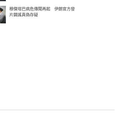
穆傑塔巴病危傳聞再起 伊朗官方發
片闢謠真偽存疑