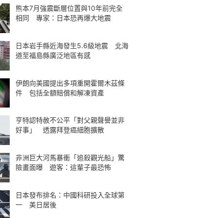
熊本7月強震斷層位置與10年前完全
相同 專家：日本恐再爆大地震
日本岩手縣近海發生5.6級地震 北海
道至福島縣廣泛地區有感
伊朗向美國提出多項重開霍爾木茲條
件 包括全額賠償和解凍資產
亨特認特赦不公平「對父親聲譽並非
好事」 透露拜登癌細胞擴散
非洲巨大河馬暴衝「追殺觀光船」驚
險畫面曝 遊客：這輩子最恐怖
日本發布排名：中國科研投入全球第
一 美日居後