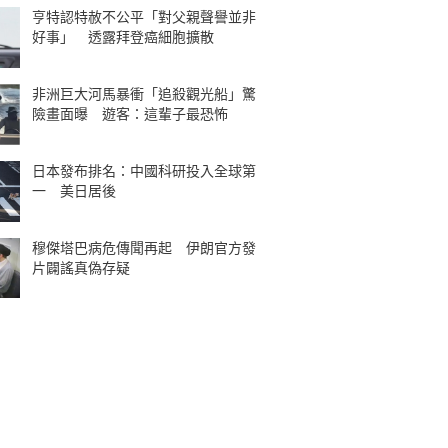
亨特認特赦不公平「對父親聲譽並非
好事」 透露拜登癌細胞擴散
非洲巨大河馬暴衝「追殺觀光船」驚
險畫面曝 遊客：這輩子最恐怖
日本發布排名：中國科研投入全球第
一 美日居後
穆傑塔巴病危傳聞再起 伊朗官方發
片闢謠真偽存疑