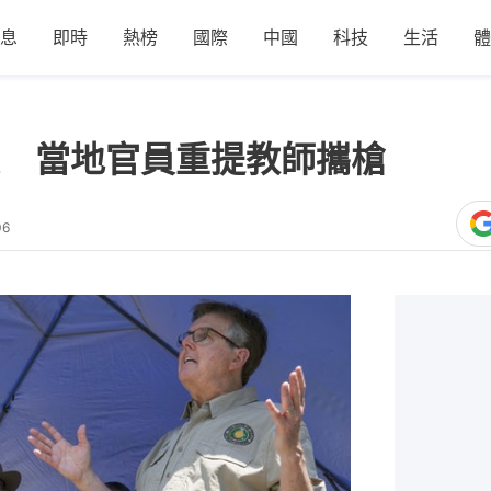
息
即時
熱榜
國際
中國
科技
生活
體
 當地官員重提教師攜槍
06