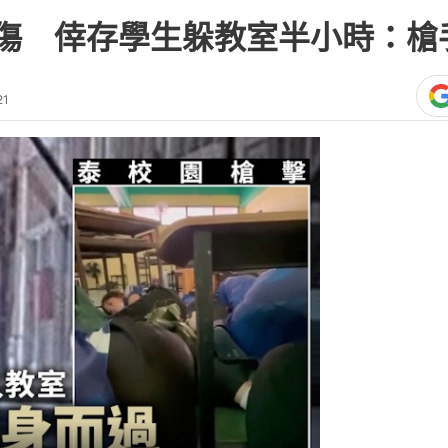
5傷 倖存學生躲教室半小時：槍
21