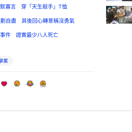
默寡言 穿「天生殺手」T恤
計劃自盡 其後回心轉意稱沒勇氣
事件 證實最少八人死亡
擊案