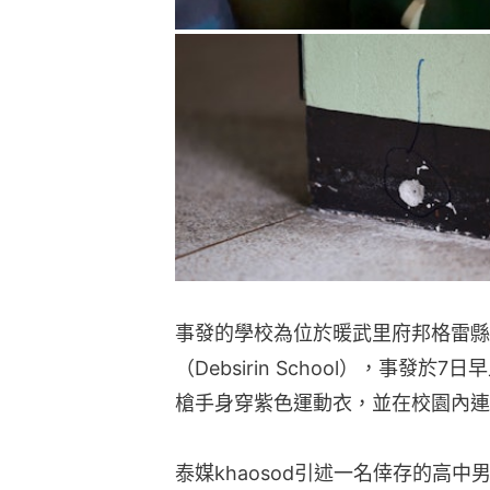
事發的學校為位於暖武里府邦格雷縣（B
（Debsirin School），事發
槍手身穿紫色運動衣，並在校園內連
泰媒khaosod引述一名倖存的高