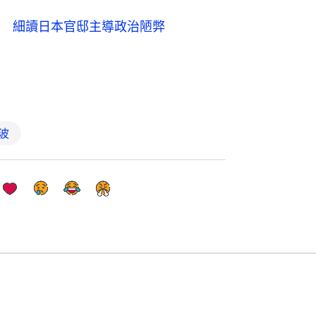
 細讀日本官邸主導政治陋弊
波