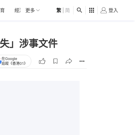
育
經濟
更多
01深圳
繁
觀點
|
简
健康
好食玩飛
登入
女
消失」涉事文件
在Google
追蹤《香港01》