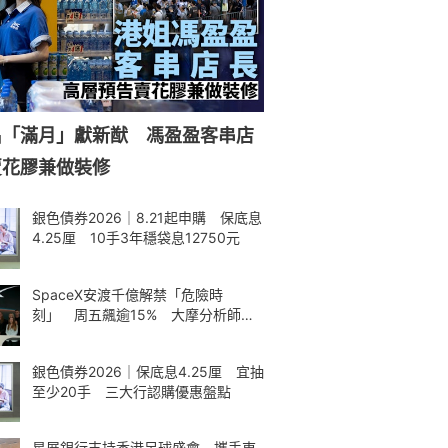
名「滿月」獻新猷 馮盈盈客串店
賣花膠兼做裝修
銀色債券2026｜8.21起申購 保底息
4.25厘 10手3年穩袋息12750元
SpaceX安渡千億解禁「危險時
刻」 周五飆逾15% 大摩分析師神
準
銀色債券2026｜保底息4.25厘 宜抽
至少20手 三大行認購優惠盤點
星展銀行支持香港足球盛會 攜手東