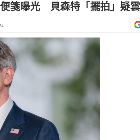
便箋曝光 貝森特「擺拍」疑雲
54