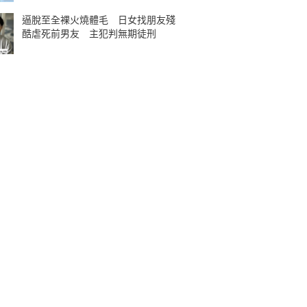
逼脫至全裸火燒體毛 日女找朋友殘
酷虐死前男友 主犯判無期徒刑