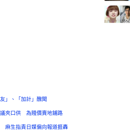
友」、「加計」醜聞
議夾口供 為賤價賣地鋪路
 麻生指責日媒偏向報道捱轟