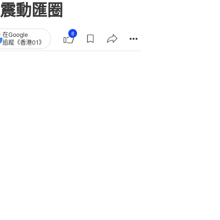
震動匯圈
8
在Google
追蹤《香港01》