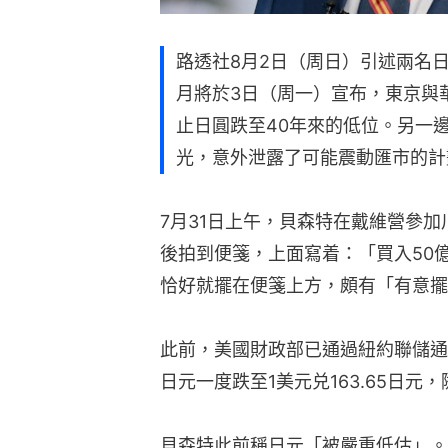
路透社8月2日（周日）引述兩名
月將於3日（周一）宣布，東京與
止日圓跌至40年來的低位。另一
光，意外泄露了可能震動匯市的計
7月31日上午，貝森特在戴維營參
後拍到便箋，上面寫着：「買入50億
恰好就擺在便箋上方，頗有「有意擺
此前，美國財政部已通過紐約聯儲通
日元一度跌至1美元兑163.65日元，
貝森特此前稱日元「被嚴重低估」。