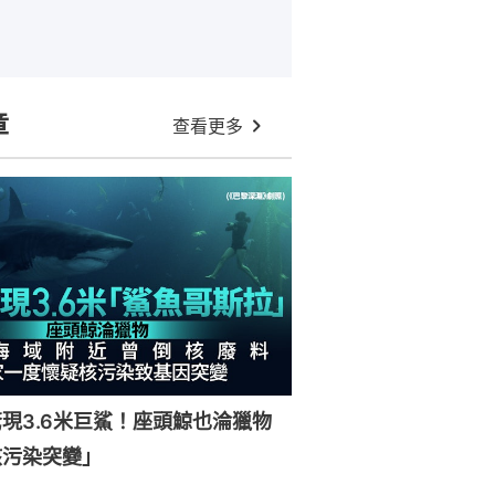
章
查看更多
現3.6米巨鯊！座頭鯨也淪獵物
核污染突變」