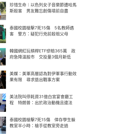
珍惜生命︱以色列女子音樂節遭哈馬
斯殺害 男友難忘創傷墳前自盡
泰國校園槍擊7死15傷 5名教師遇
害 警方：疑犯行兇前殺祖父母
韓國網紅玩槓桿ETF慘賠365萬 政
府急降溫股市 交投量3個月新低
美媒：美軍高層認為對伊軍事行動效
果有限 尋求退出戰事方案
美法院叫停耗資31億白宮宴會廳工
程 特朗普：出於政治動機且違法
泰國校園槍擊7死15傷 倖存學生躲
教室半小時：槍手從教室旁走過