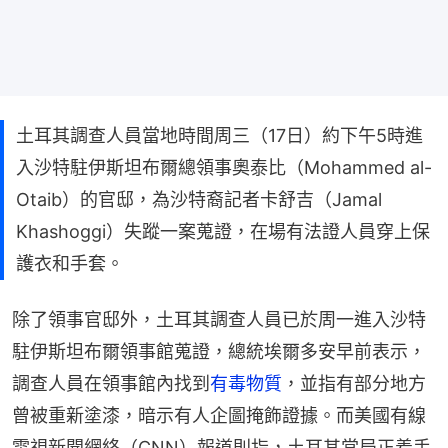
土耳其調查人員當地時間周三（17日）約下午5時進
入沙特駐伊斯坦布爾總領事奧泰比（Mohammed al-
Otaib）的官邸，為沙特裔記者卡舒吉（Jamal
Khashoggi）失蹤一案蒐證，在場有法證人員穿上保
護衣和手套。
除了領事官邸外，土耳其調查人員已於周一進入沙特
駐伊斯坦布爾領事館蒐證，總統埃爾多安早前表示，
調查人員在領事館內找到
有毒物質
，並指有部分地方
曾被重新塗漆，暗示有人企圖掩飾證據。而美國有線
電視新聞網絡（CNN）報道則指，土耳其當局正着手