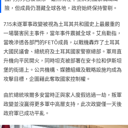
險，但成員仍潛藏全球各地，政府始終保持警剔。
7.15未遂軍事政變被視為土耳其共和國史上最嚴重的
一場襲害民主事件，當年事件震撼全球。艾烏勤指，
當晚滲透各部門的FETÖ成員，以戰機轟炸了土耳其
大國民議會、總統府及土耳其國家警察總部。軍用直
升機向平民開火，同時坦克被部署在安卡拉和伊斯坦
堡的街道上。公共機構、媒體組織及戰略設施均成為
攻擊目標，企圖藉此奪取國家控制權。
由於總統埃爾多安當時正與家人度假逃過一劫，叛軍
政變並沒贏得更多軍中高層支持，此次政變僅一天後
政府軍已成功平亂。