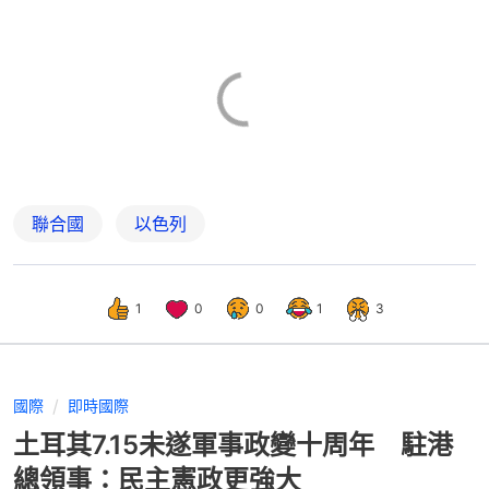
聯合國
以色列
1
0
0
1
3
國際
即時國際
土耳其7.15未遂軍事政變十周年 駐港
總領事：民主憲政更強大