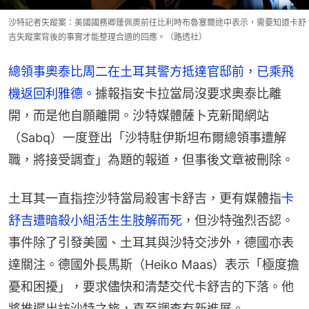
沙特記者失蹤案：美國國務卿蓬佩奧前往比利時布魯塞爾途中表示，需要知道卡舒
吉失蹤案背後的事實才能整理合適的回應。（路透社）
總領事奧泰比周二在土耳其警方抵達官邸前，已乘飛
機返回利雅德。
據報指安卡拉當局沒要求奧泰比離
開，而是他自願離開。沙特媒體薩卜克新聞網站
（Sabq）一度登出「沙特駐伊斯坦布爾總領事遭解
職，將接受調查」為題的報道，但事後文章被刪除。
土耳其一直指控沙特當局殺害卡舒吉，更有媒體指
卡
舒吉遭暗殺小組活生生肢解而死
，但沙特強烈否認。
事件除了引發美國、土耳其與沙特交涉外，德國亦表
達關注。德國外長馬斯（Heiko Maas）表示「極度擔
憂和困擾」，要求儘快和清楚交代卡舒吉的下落。他
將推遲出訪沙特之旅，直至調查有新進展。