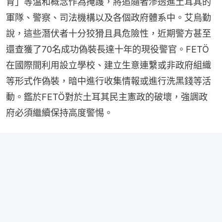
育」等溫和概念作為掩護，將追隨者滲透進土耳其的
軍隊、警察、司法機構以及各個政府體系中。艾烏勤
說，這些潛伏者十分狡猾且具危險性，近期警方甚至
還查獲了70名成功偽裝長達十年的現役警官。FETÖ
在國際間利用設立學校、建立生意連繫或非政府組織
等形式作偽裝，暗中進行收集情報或進行洗黑錢等活
動。鑑於FETÖ對於土耳其民主憲政的破壞，強調政
府必須繼續保持高度警惕。