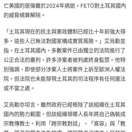
亡美國的居倫雖於2024年病逝，FETÖ對土耳其國內
的威脅總算解除。
「土耳其現在的民主與憲政體制已經比十年前強大得
多，這些人已無法對國家構成實質風險。」艾烏勤並
指，在土耳其國內，多數案件已由獨立的法院進行了
公正合法的審判，許多涉案者被判處終身監禁。他特
別強調，即使部分涉案人士將案件上訴至歐洲人權法
院，但法院也未能發現土耳其的司法程序有任何違法
或不當之處。
艾烏勤亦坦言，雖然政府已經根除了該組織在土耳其
國內的勢力範圍，但該組織領導人長年將自己偽裝成
宗教傳教士，利用「跨宗教對話」、「寬容」與「教