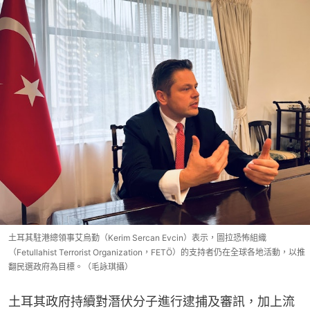
土耳其駐港總領事艾烏勤（Kerim Sercan Evcin）表示，圖拉恐怖組織
（Fetullahist Terrorist Organization，FETÖ）的支持者仍在全球各地活動，以推
翻民選政府為目標。（毛詠琪攝）
土耳其政府持續對潛伏分子進行逮捕及審訊，加上流