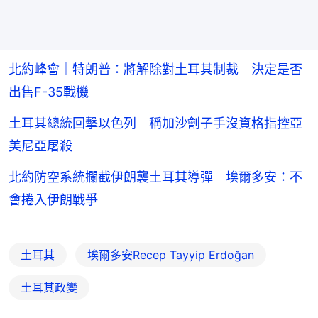
北約峰會｜特朗普：將解除對土耳其制裁 決定是否
出售F-35戰機
土耳其總統回擊以色列 稱加沙劊子手沒資格指控亞
美尼亞屠殺
北約防空系統攔截伊朗襲土耳其導彈 埃爾多安：不
會捲入伊朗戰爭
土耳其
埃爾多安Recep Tayyip Erdoğan
土耳其政變