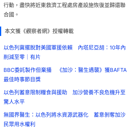
行動，盡快將近東救濟工程處房產設施恢復並歸還聯
合國。
本文獲《觀察者網》授權轉載
以色列冀擺脫對美國軍援依賴 內塔尼亞胡：10年內
削減至零｜有片
BBC委託製作但棄播 《加沙：醫生遇襲》獲BAFTA
最佳時事節目獎
以色列蓄意限制糧食與援助 加沙營養不良危機升至
驚人水平
無國界醫生：以色列將水資源武器化 蓄意剝奪加沙
民眾用水權利