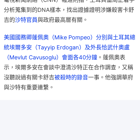
分析蒐集到的DNA樣本，找出證據證明涉嫌殺害卡舒
吉的
沙特官員
與政府最高層有關。
美國國務卿蓬佩奧（Mike Pompeo）分別與土耳其總
統埃爾多安（Tayyip Erdogan）及外長恰武什奧盧
（Mevlut Cavusoglu）會面各40分鐘
。蓬佩奧表
示，埃爾多安在會談中澄清沙特正在合作調查，又稱
沒聽說過有關卡舒吉
被殺時的錄音
一事。他強調華府
與沙特有重要連繫。