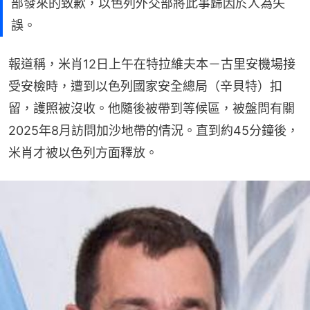
部發來的致歉，以色列外交部將此事歸因於人為失
誤。
報道稱，米肖12日上午在特拉維夫本－古里安機場接
受安檢時，遭到以色列國家安全總局（辛貝特）扣
留，護照被沒收。他隨後被帶到等候區，被盤問有關
2025年8月訪問加沙地帶的情況。直到約45分鐘後，
米肖才被以色列方面釋放。