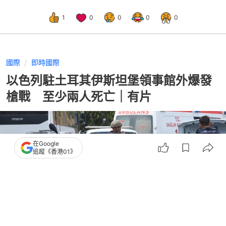
1
0
0
0
0
國際
即時國際
以色列駐土耳其伊斯坦堡領事館外爆發
槍戰 至少兩人死亡｜有片
在Google
追蹤《香港01》