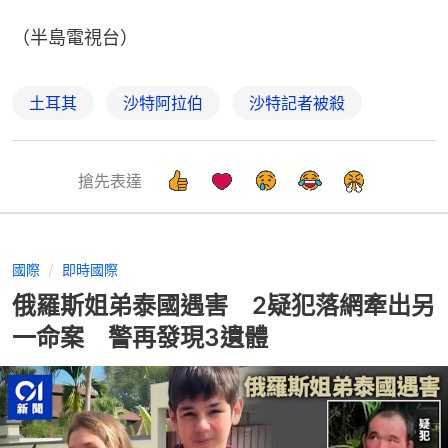
（半島電視台）
土耳其
沙特阿拉伯
沙特記者被殺
搶先表達
國際
即時國際
俄羅斯姐弟泰國遇害 2疑犯落網牽出另
一命案 警再發現3遺體