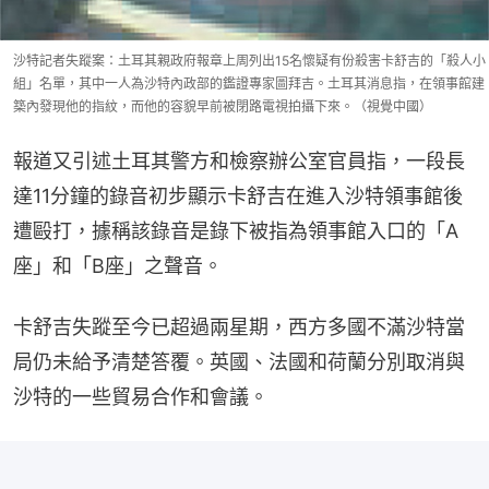
沙特記者失蹤案：土耳其親政府報章上周列出15名懷疑有份殺害卡舒吉的「殺人小
組」名單，其中一人為沙特內政部的鑑證專家圖拜吉。土耳其消息指，在領事館建
築內發現他的指紋，而他的容貌早前被閉路電視拍攝下來。（視覺中國）
報道又引述土耳其警方和檢察辦公室官員指，一段長
達11分鐘的錄音初步顯示卡舒吉在進入沙特領事館後
遭毆打，據稱該錄音是錄下被指為領事館入口的「A
座」和「B座」之聲音。
卡舒吉失蹤至今已超過兩星期，西方多國不滿沙特當
局仍未給予清楚答覆。英國、法國和荷蘭分別取消與
沙特的一些貿易合作和會議。