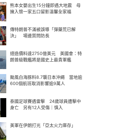
熊本女嬰出生15分鐘即遇大地震 母
擁入懷一家五口留影溫馨全家福
傳特朗普不滿被誤導「彈藥荒已解
決」 場邊質問防長
總造價料達2750億美元 美國會：特
朗普級戰艦將是國史上最貴軍艦
颱風白海豚料8.7襲日本沖繩 當地逾
600個航班取消影響逾9萬人
泰國足球賽遇雷擊 24歲球員遭擊中
身亡 另有12人受傷｜慎入
美軍在伊朗打光「亞太火力庫存」