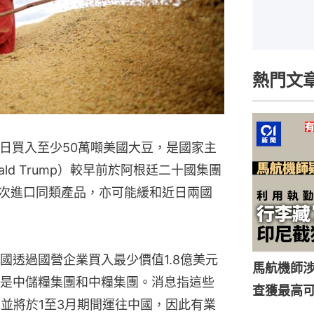
熱門文
同日買入至少50萬噸美國大豆，是國家主
ld Trump）較早前於阿根廷二十國集團
再次進口同類產品，亦可能緩和近日兩國
國透過國營企業買入最少價值1.8億美元
馬航機師
是中儲糧集團和中糧集團。消息指這些
查獲最高
，並將於1至3月期間運往中國，因此有業