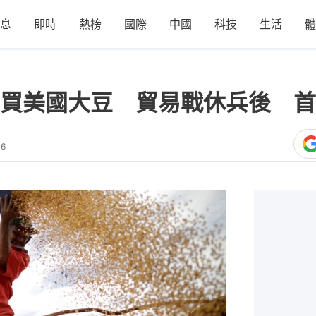
息
即時
熱榜
國際
中國
科技
生活
體
買美國大豆 貿易戰休兵後 首
06