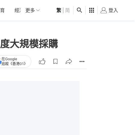
育
經濟
更多
01深圳
繁
觀點
|
简
健康
好食玩飛
登入
女
度大規模採購
在Google
追蹤《香港01》