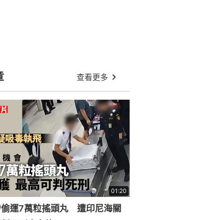
章
查看更多
01:20
涉偷運7萬粒搖頭丸 遭印尼海關