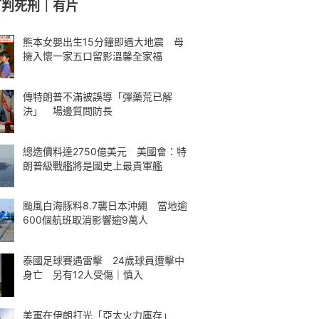
可判死刑｜有片
熊本女嬰出生15分鐘即遇大地震 母
擁入懷一家五口留影溫馨全家福
傳特朗普不滿被誤導「彈藥荒已解
決」 場邊質問防長
總造價料達2750億美元 美國會：特
朗普級戰艦將是國史上最貴軍艦
颱風白海豚料8.7襲日本沖繩 當地逾
600個航班取消影響逾9萬人
泰國足球賽遇雷擊 24歲球員遭擊中
身亡 另有12人受傷｜慎入
美軍在伊朗打光「亞太火力庫存」