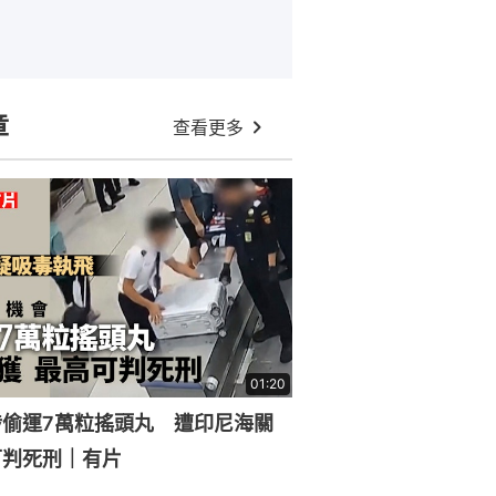
章
查看更多
01:20
涉偷運7萬粒搖頭丸 遭印尼海關
可判死刑｜有片