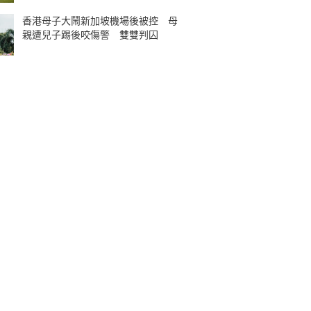
香港母子大鬧新加坡機場後被控 母
親遭兒子踢後咬傷警 雙雙判囚