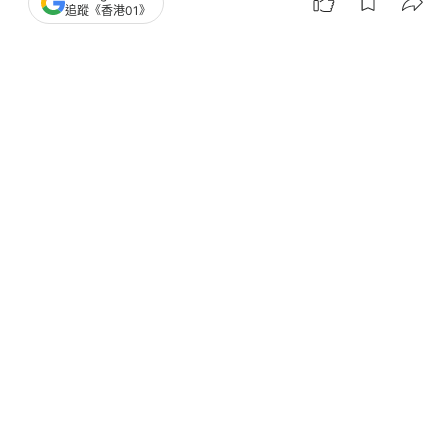
追蹤《香港01》
撰文：
聯合早報
出版：
2026-02-08 00:02
更新：
2026-02-27 01:02