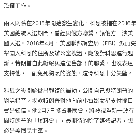
籌備工作。
兩人關係在2016年開始發生變化，科恩被指在2016年
美國總統大選期間，曾經與俄方聯繫，讓俄方干涉美
國大選。2018年4月，美國聯邦調查局（FBI）派員突
擊闖入科恩的住所及辦公室搜證，隨後對科恩進行起
訴。特朗普自此斷絕與這位舊部下的聯繫，也沒表達
支持他，一副兔死狗烹的姿態，這令科恩十分失望。
科恩之後開始做出報復的舉動，公開自己與特朗普的
對話錯音，揭露特朗普對他向前小電影女星支付掩口
費是知情。他2月7日將置身國會，將被視為新一波有
關特朗普的「爆料會」，最期待的除了媒體記者，想
必是美國民主黨。