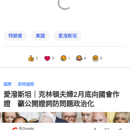
特朗普
美國
愛潑斯坦
3
0
1
4
0
國際
即時國際
愛潑斯坦｜克林頓夫婦2月底向國會作
證 籲公開證詞防問題政治化
在Google